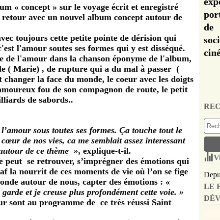
exp
um « concept » sur le voyage écrit et enregistré
por
 retour avec un nouvel album concept autour de
de 
ec toujours cette petite pointe de dérision qui
soc
'est l'amour soutes ses formes qui y est disséqué.
cin
te de l'amour dans la chanson éponyme de l'album,
e ( Marie) , de rupture qui a du mal à passer (
changer la face du monde, le coeur avec les doigts
 amoureux fou de son compagnon de route, le petit
lliards de sabords..
REC
 l’amour sous toutes ses formes. Ça touche tout le
 cœur de nos vies, ca me semblait assez interessant
 autour de ce thème »
, explique-t-il.
V
e peut se retrouver, s’imprégner des émotions qui
af la nourrit de ces moments de vie où l’on se fige
Depui
onde autour de nous, capter des émotions : «
LE 
 garde et je creuse plus profondément cette voie. »
DÉV
ur sont au programme de ce très réussi Saint