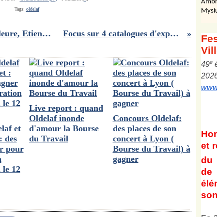
Ambr
Tags:
oldelaf
Mysi
Romancier de Lyon : Une vie meilleure, Etienne Kern
Focus sur 4 catalogues d'exposition
Fes
Vil
e
4
9
202
www.
Live report : quand
Oldelaf inonde
Concours Oldelaf:
laf et
d'amour la Bourse
des places de son
Ho
: des
du Travail
concert à Lyon (
et
r
er pour
Bourse du Travail) à
n
gagner
du 
 le 12
de 
él
son