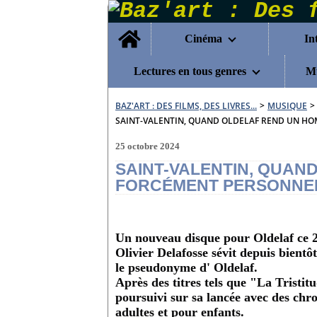
Home
Cinéma
In
Lectures en tous genres
Mu
BAZ'ART : DES FILMS, DES LIVRES...
>
MUSIQUE
>
SAINT-VALENTIN, QUAND OLDELAF REND UN H
25 octobre 2024
SAINT-VALENTIN, QUA
FORCÉMENT PERSONNEL
Un nouveau disque pour Oldelaf ce 
Olivier Delafosse sévit depuis bientô
le pseudonyme d' Oldelaf.
Après des titres tels que "La Tristit
poursuivi sur sa lancée avec des chr
adultes et pour enfants.