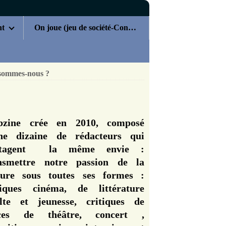
nt
On joue (jeu de société-Concours)
sommes-nous ?
zine crée en 2010, composé
ne dizaine de rédacteurs qui
rtagent la même envie :
nsmettre notre passion de la
ture sous toutes ses formes :
tiques cinéma, de littérature
lte et jeunesse, critiques de
èces de théâtre, concert ,