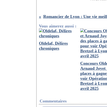
Vous aimerez aussi :
Oldelaf, Délires
chroniques
Concours Olde
Arnaud Joyet 
places à gagn
voir Opératio
Bretzel à Lyon
avril 2025
Commentaires