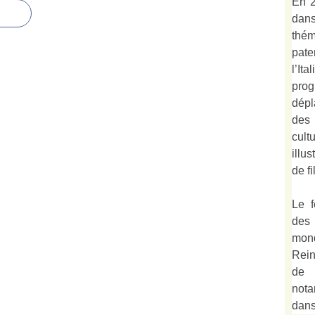
En 2
dan
thé
pate
l’It
prog
dépl
des
cult
illu
de fi
Le f
des
mond
Rein
de 
not
dan