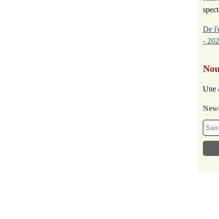
spect
De l'
- 202
Nou
Une 
News