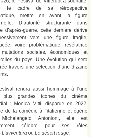
026, le Festival de Villerupt a souhaité,
s le cadre de sa rétrospective
matique, mettre en avant la figure
rnelle. D’autorité structurante dans
alie d’après-guerre, cette dernière dérive
ressivement vers une figure fragile,
acée, voire problématique, révélatrice
 mutations sociales, économiques et
urelles du pays. Une évolution qui sera
strée travers une sélection d’une dizaine
lms.
estival rendra aussi hommage à l’une
 plus grandes icones du cinéma
ial : Monica Vitti, disparue en 2022.
e de la comédie à l’italienne et égérie
Michelangelo Antonioni, elle est
amment célèbre pour ses rôles
s
L’
avventura
ou
Le désert rouge
.