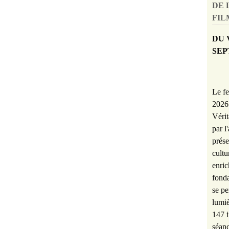
DE 
FILM
DU 
SEP
Le fe
2026 
Vérit
par l
prése
cultu
enric
fonda
se pe
lumiè
147 i
séanc