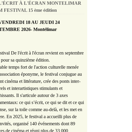
L'ÉCRIT À L'ÉCRAN MONTELIMAR
 FESTIVAL 15 ème édition
VENDREDI 18 AU JEUDI 24
TEMBRE 2026- Montélimar
stival De l'écrit à l'écran revient en septembre
pour sa quinzième édition.
able temps fort de l'action culturelle menée
'association éponyme, le festival conjugue au
nt cinéma et littérature, crée des ponts inter-
rels et interartistiques stimulants et
hissants. Il s'articule autour de 3 axes
mentaux: ce qui s’écrit, ce qui se dit et ce qui
nse, sur la toile comme au-delà, et les met en
re. En 2025, le festival a accueilli plus de
nvités, organisé 140 événements dont 89
es de cinéma et réuni plus de 33 000