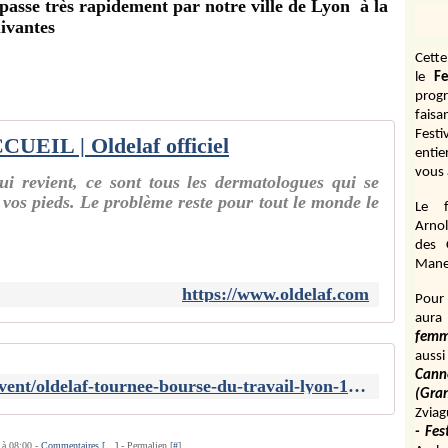
passe très rapidement par notre ville de Lyon à la
uivantes
Cett
le
Fe
prog
fais
Fest
CUEIL | Oldelaf officiel
entie
vous 
i revient, ce sont tous les dermatologues qui se
 vos pieds. Le problème reste pour tout le monde le
Le f
Arnol
des 
Manen
https://www.oldelaf.com
Pour 
aura
fem
aussi
Cann
https://www.fnacspectacles.com/event/oldelaf-tournee-bourse-du-travail-lyon-17281577/?srsltid=AfmBOoqUv_8Er0bgyQUPNbq1IAg_0bYnHPCeOfeM59rfY01ZcWEOUzi2
(Gr
Zviag
- Fes
 à 08:00 -
Commentaires [
…
]
- Permalien [
#
]