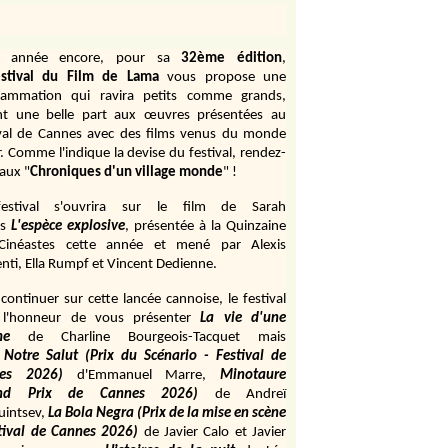
e année encore, pour sa
32ème édition
,
stival du Film de Lama
vous propose une
rammation qui ravira petits comme grands,
ant une belle part aux œuvres présentées au
ival de Cannes avec des films venus du monde
r. Comme l'indique la devise du festival, rendez-
aux "
Chroniques d'un village monde
" !
estival s'ouvrira sur le film de Sarah
s
L'espèce explosive
, présentée à la Quinzaine
Cinéastes cette année et mené par Alexis
ti, Ella Rumpf et Vincent Dedienne.
continuer sur cette lancée cannoise, le festival
 l'honneur de vous présenter
La vie d'une
me
de
Charline Bourgeois-Tacquet
mais
Notre Salut (Prix du Scénario - Festival de
es 2026)
d'Emmanuel Marre,
Minotaure
and Prix de Cannes 2026)
de Andreï
uintsev,
La Bola Negra (Prix de la mise en scène
tival de Cannes 2026)
de Javier Calo et Javier