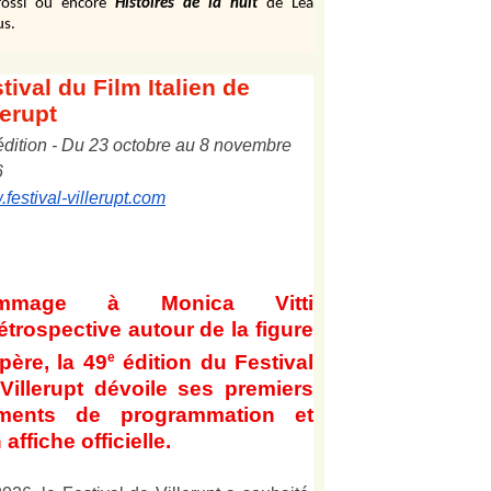
ossi ou encore
Histoires de la nuit
de Léa
us.
tival
du Film Italien de
lerupt
édition
-
Du
2
3
octobre au
8
novembre
6
festival-villerupt.com
mmage à Monica Vitti
étrospective autour de la figure
e
père, la 49
édition du Festival
Villerupt dévoile ses premiers
éments de programmation et
 affiche officielle
.