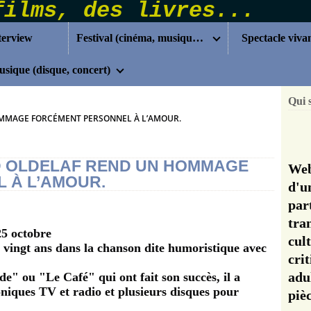
terview
Festival (cinéma, musique...)
Spectacle viva
sique (disque, concert)
Qui 
OMMAGE FORCÉMENT PERSONNEL À L’AMOUR.
ND OLDELAF REND UN HOMMAGE
Web
 À L’AMOUR.
d'u
pa
tra
25 octobre
cul
t vingt ans dans la chanson dite humoristique avec
cri
adu
ude" ou "Le Café" qui ont fait son succès, il a
oniques TV et radio et plusieurs disques pour
pi