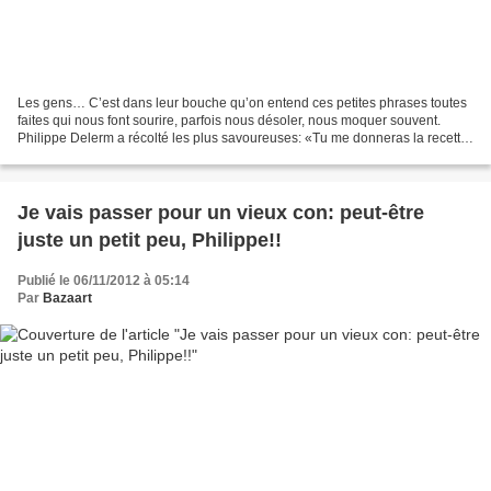
Les gens… C’est dans leur bouche qu’on entend ces petites phrases toutes
faites qui nous font sourire, parfois nous désoler, nous moquer souvent.
Philippe Delerm a récolté les plus savoureuses: «Tu me donneras la recette
», «T’inquiète !», «C’est ni fait...
Je vais passer pour un vieux con: peut-être
juste un petit peu, Philippe!!
Publié le 06/11/2012 à 05:14
Par
Bazaart