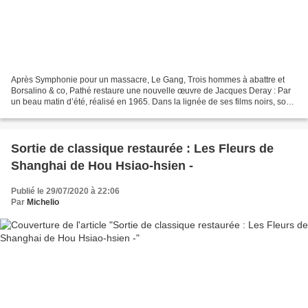
Après Symphonie pour un massacre, Le Gang, Trois hommes à abattre et
Borsalino & co, Pathé restaure une nouvelle œuvre de Jacques Deray : Par
un beau matin d’été, réalisé en 1965. Dans la lignée de ses films noirs, son
genre de prédilection, Par un beau...
Sortie de classique restaurée : Les Fleurs de
Shanghai de Hou Hsiao-hsien -
Publié le 29/07/2020 à 22:06
Par
Michelio