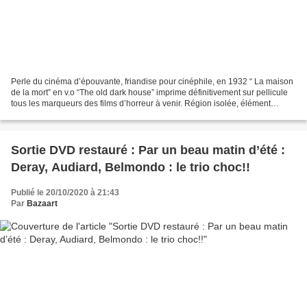
Perle du cinéma d’épouvante, friandise pour cinéphile, en 1932 “ La maison
de la mort” en v.o “The old dark house” imprime définitivement sur pellicule
tous les marqueurs des films d’horreur à venir. Région isolée, élément
déchainés, tempête, orage, voyageurs...
Sortie DVD restauré : Par un beau matin d’été :
Deray, Audiard, Belmondo : le trio choc!!
Publié le 20/10/2020 à 21:43
Par
Bazaart