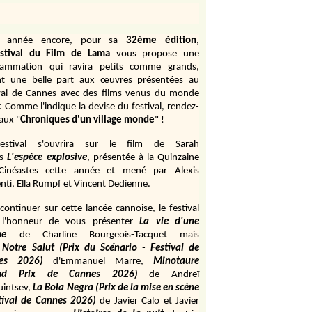
e année encore, pour sa
32ème édition
,
stival du Film de Lama
vous propose une
rammation qui ravira petits comme grands,
ant une belle part aux œuvres présentées au
val de Cannes avec des films venus du monde
r. Comme l'indique la devise du festival, rendez-
aux "
Chroniques d'un village monde
" !
estival s'ouvrira sur le film de Sarah
s
L'espèce explosive
, présentée à la Quinzaine
Cinéastes cette année et mené par Alexis
ti, Ella Rumpf et Vincent Dedienne.
continuer sur cette lancée cannoise, le festival
 l'honneur de vous présenter
La vie d'une
me
de
Charline Bourgeois-Tacquet
mais
Notre Salut (Prix du Scénario - Festival de
es 2026)
d'Emmanuel Marre,
Minotaure
and Prix de Cannes 2026)
de Andreï
uintsev,
La Bola Negra (Prix de la mise en scène
tival de Cannes 2026)
de Javier Calo et Javier