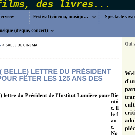
terview
Festival (cinéma, musique...)
Spectacle viva
sique (disque, concert)
Qui 
S
>
SALLE DE CINEMA
 ( BELLE) LETTRE DU PRÉSIDENT
Web
 POUR FÊTER LES 125 ANS DES
d'u
pa
Bie
tra
ntô
cul
t, il
cri
le f
adu
au
t.
pi
No