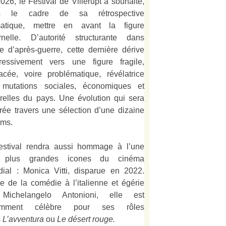
026, le Festival de Villerupt a souhaité,
s le cadre de sa rétrospective
matique, mettre en avant la figure
rnelle. D’autorité structurante dans
alie d’après-guerre, cette dernière dérive
ressivement vers une figure fragile,
acée, voire problématique, révélatrice
mutations sociales, économiques et
urelles du pays. Une évolution qui sera
strée travers une sélection d’une dizaine
lms.
estival rendra aussi hommage à l’une
 plus grandes icones du cinéma
ial : Monica Vitti, disparue en 2022.
e de la comédie à l’italienne et égérie
Michelangelo Antonioni, elle est
amment célèbre pour ses rôles
s
L’
avventura
ou
Le désert rouge
.