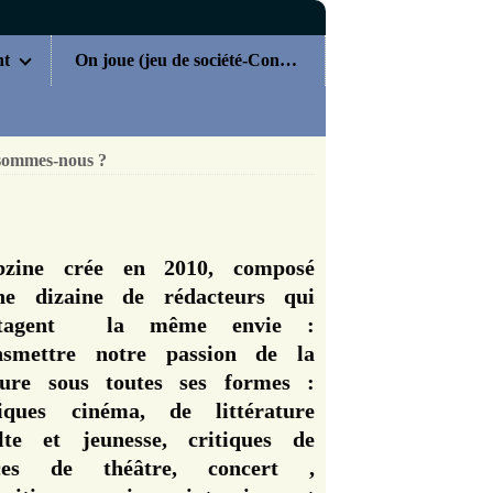
nt
On joue (jeu de société-Concours)
sommes-nous ?
zine crée en 2010, composé
ne dizaine de rédacteurs qui
rtagent la même envie :
nsmettre notre passion de la
ture sous toutes ses formes :
tiques cinéma, de littérature
lte et jeunesse, critiques de
èces de théâtre, concert ,