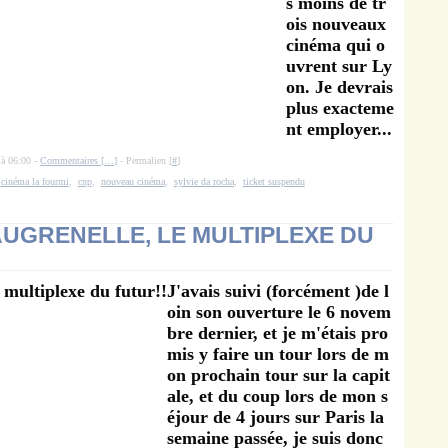
s moins de tr
ois nouveaux
cinéma qui o
uvrent sur Ly
on. Je devrais
plus exacteme
nt employer...
 à 06:00 -
Commentaires [
…
]
- Permalien [
#
]
,
cinéma la fourmi
,
cnp
,
nouveau cinéma
,
sylvie da rocha
,
ticket suspendu
EAUGRENELLE, LE MULTIPLEXE DU
J'avais suivi (forcément )de l
oin son ouverture le 6 novem
bre dernier, et je m'étais pro
mis y faire un tour lors de m
on prochain tour sur la capit
ale, et du coup lors de mon s
éjour de 4 jours sur Paris la
semaine passée, je suis donc