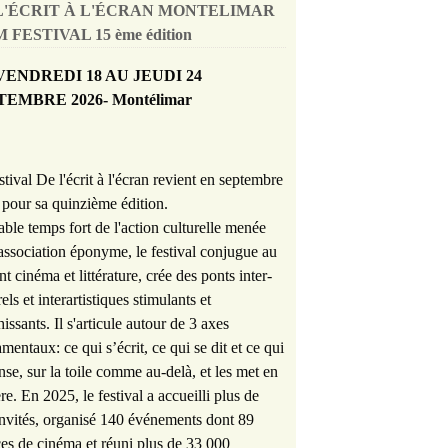
L'ÉCRIT À L'ÉCRAN MONTELIMAR
 FESTIVAL 15 ème édition
VENDREDI 18 AU JEUDI 24
TEMBRE 2026- Montélimar
stival De l'écrit à l'écran revient en septembre
pour sa quinzième édition.
able temps fort de l'action culturelle menée
'association éponyme, le festival conjugue au
nt cinéma et littérature, crée des ponts inter-
rels et interartistiques stimulants et
hissants. Il s'articule autour de 3 axes
mentaux: ce qui s’écrit, ce qui se dit et ce qui
nse, sur la toile comme au-delà, et les met en
re. En 2025, le festival a accueilli plus de
nvités, organisé 140 événements dont 89
es de cinéma et réuni plus de 33 000