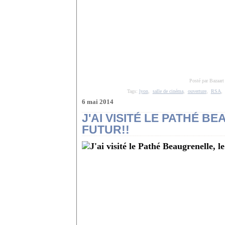
Posté par Bazaart
Tags:
lyon
,
salle de cinéma
,
ouverture
,
RSA
6 mai 2014
J'AI VISITÉ LE PATHÉ B
FUTUR!!