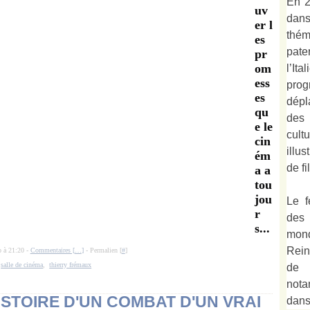
En 2
uv
dan
er l
thé
es
pate
pr
om
l’It
ess
prog
es
dépl
qu
des 
e le
cult
cin
illu
ém
de fi
a a
tou
jou
Le f
r
des
s...
mond
Rein
o à 21:20 -
Commentaires [
…
]
- Permalien [
#
]
:
salle de cinéma
,
thierry frémaux
de 
not
STOIRE D'UN COMBAT D'UN VRAI
dan