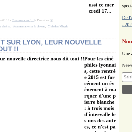
ussi ce mer
spect
credi 17...
De l'
 à 09:19 -
Commentaires [
…
]
- Permalien [
#
]
- 202
de cinéma
,
documentaire sur le cinéma
,
Christian Mingiu
Nou
T SUR LYON, LEUR NOUVELLE
UT !!
Une a
Pour les ciné
philes lyonnai
News
s, cette rentré
e 2015 est for
cément un év
ènement à ma
rquer d'une p
ierre blanche
: à trois mois
d'intervalle le
s uns des autr
es, ce n'est pa