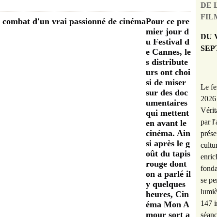
DE 
FILM
Pour ce pre
mier jour d
DU 
u Festival d
SEP
e Cannes, le
s distribute
urs ont choi
si de miser
Le fe
sur des doc
2026 
umentaires
Vérit
qui mettent
par l
en avant le
cinéma. Ain
prése
si après le g
cultu
oût du tapis
enric
rouge dont
fonda
on a parlé il
se pe
y quelques
lumiè
heures, Cin
147 i
éma Mon A
mour sort a
séanc