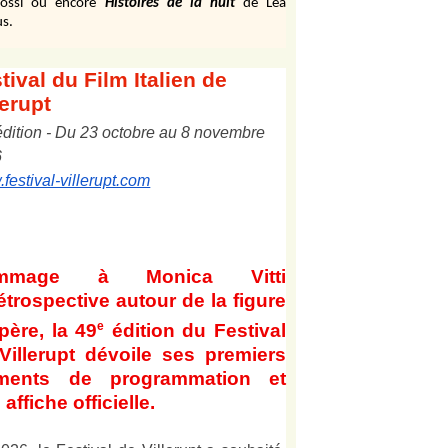
ossi ou encore
Histoires de la nuit
de Léa
s.
tival
du Film Italien de
lerupt
édition
-
Du
2
3
octobre au
8
novembre
6
festival-villerupt.com
mmage à Monica Vitti
étrospective autour de la figure
e
père, la 49
édition du Festival
Villerupt dévoile ses premiers
éments de programmation et
affiche officielle
.