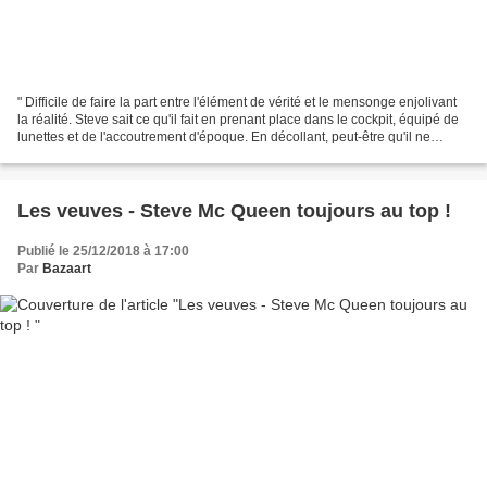
" Difficile de faire la part entre l'élément de vérité et le mensonge enjolivant
la réalité. Steve sait ce qu'il fait en prenant place dans le cockpit, équipé de
lunettes et de l'accoutrement d'époque. En décollant, peut-être qu'il ne
partage plus seulement...
Les veuves - Steve Mc Queen toujours au top !
Publié le 25/12/2018 à 17:00
Par
Bazaart