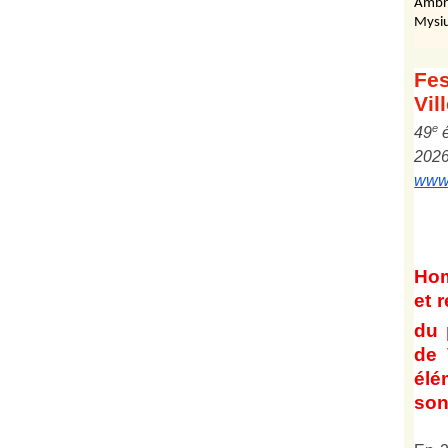
Ambr
Mysiu
Fes
Vil
e
4
9
202
www.
Ho
et
r
du 
de 
él
son 