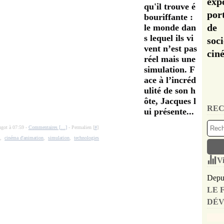
exp
qu'il trouve é
por
bouriffante :
de 
le monde dan
s lequel ils vi
soc
vent n’est pas
cin
réel mais une
simulation. F
ace à l’incréd
ulité de son h
ôte, Jacques l
REC
ui présente...
ugot à 07:59 -
Commentaires [
…
]
- Permalien [
#
]
x
,
cinéma d'animation
,
simulation
,
technologies
Vi
Depui
LE 
DÉV