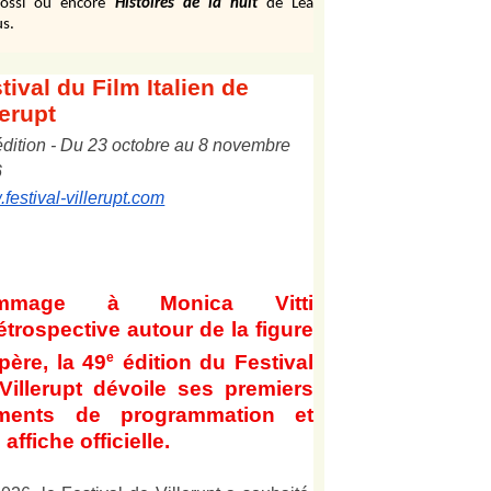
ossi ou encore
Histoires de la nuit
de Léa
s.
tival
du Film Italien de
lerupt
édition
-
Du
2
3
octobre au
8
novembre
6
festival-villerupt.com
mmage à Monica Vitti
étrospective autour de la figure
e
père, la 49
édition du Festival
Villerupt dévoile ses premiers
éments de programmation et
affiche officielle
.