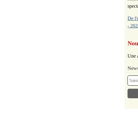
spect
De l'
- 202
Nou
Une a
News