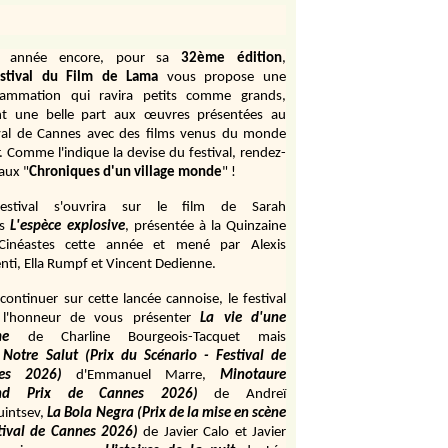
e année encore, pour sa
32ème édition
,
stival du Film de Lama
vous propose une
rammation qui ravira petits comme grands,
ant une belle part aux œuvres présentées au
val de Cannes avec des films venus du monde
r. Comme l'indique la devise du festival, rendez-
aux "
Chroniques d'un village monde
" !
estival s'ouvrira sur le film de Sarah
s
L'espèce explosive
, présentée à la Quinzaine
Cinéastes cette année et mené par Alexis
ti, Ella Rumpf et Vincent Dedienne.
continuer sur cette lancée cannoise, le festival
 l'honneur de vous présenter
La vie d'une
me
de
Charline Bourgeois-Tacquet
mais
Notre Salut (Prix du Scénario - Festival de
es 2026)
d'Emmanuel Marre,
Minotaure
and Prix de Cannes 2026)
de Andreï
uintsev,
La Bola Negra (Prix de la mise en scène
tival de Cannes 2026)
de Javier Calo et Javier