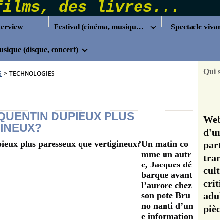
terview
Festival (cinéma, musique...)
Spectacle viva
sique (disque, concert)
Qui 
S
>
TECHNOLOGIES
- QUENTIN DUPIEUX PLUS
Web
INEUX?
d'u
Un matin co
pa
mme un autr
tra
e, Jacques dé
cul
barque avant
cri
l’aurore chez
son pote Bru
adu
no nanti d’un
pi
e information