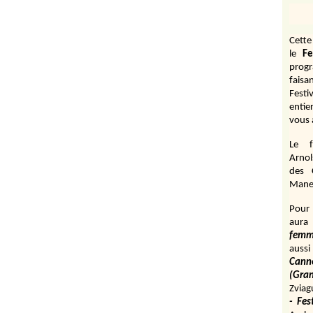
Cett
le
Fe
prog
fais
Festi
entie
vous 
Le f
Arnol
des 
Manen
Pour 
aura
fem
aussi
Cann
(Gr
Zviag
- Fes