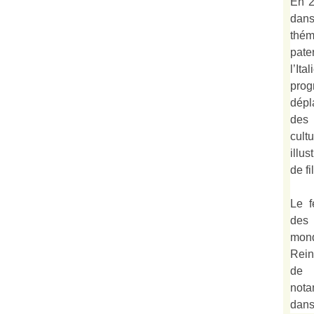
En 2
dan
thé
pate
l’It
prog
dépl
des 
cult
illu
de fi
Le f
des
mond
Rein
de 
not
dan