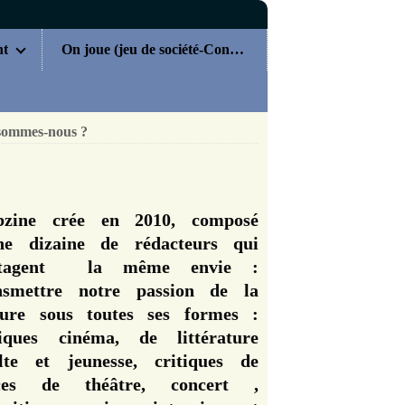
nt
On joue (jeu de société-Concours)
sommes-nous ?
zine crée en 2010, composé
ne dizaine de rédacteurs qui
rtagent la même envie :
nsmettre notre passion de la
ture sous toutes ses formes :
tiques cinéma, de littérature
lte et jeunesse, critiques de
èces de théâtre, concert ,