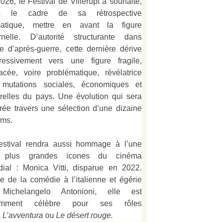
026, le Festival de Villerupt a souhaité,
s le cadre de sa rétrospective
matique, mettre en avant la figure
rnelle. D’autorité structurante dans
alie d’après-guerre, cette dernière dérive
ressivement vers une figure fragile,
acée, voire problématique, révélatrice
mutations sociales, économiques et
urelles du pays. Une évolution qui sera
strée travers une sélection d’une dizaine
lms.
estival rendra aussi hommage à l’une
 plus grandes icones du cinéma
ial : Monica Vitti, disparue en 2022.
e de la comédie à l’italienne et égérie
Michelangelo Antonioni, elle est
amment célèbre pour ses rôles
s
L’
avventura
ou
Le désert rouge
.