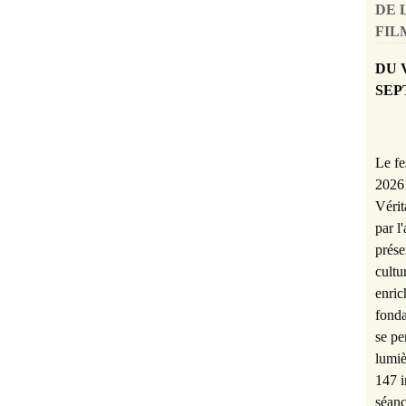
DE 
FILM
DU 
SEP
Le fe
2026 
Vérit
par l
prése
cultu
enric
fonda
se pe
lumiè
147 i
séanc