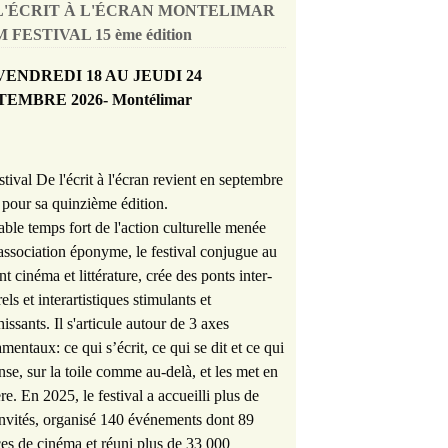
L'ÉCRIT À L'ÉCRAN MONTELIMAR
 FESTIVAL 15 ème édition
VENDREDI 18 AU JEUDI 24
TEMBRE 2026- Montélimar
stival De l'écrit à l'écran revient en septembre
pour sa quinzième édition.
able temps fort de l'action culturelle menée
'association éponyme, le festival conjugue au
nt cinéma et littérature, crée des ponts inter-
rels et interartistiques stimulants et
hissants. Il s'articule autour de 3 axes
mentaux: ce qui s’écrit, ce qui se dit et ce qui
nse, sur la toile comme au-delà, et les met en
re. En 2025, le festival a accueilli plus de
nvités, organisé 140 événements dont 89
es de cinéma et réuni plus de 33 000