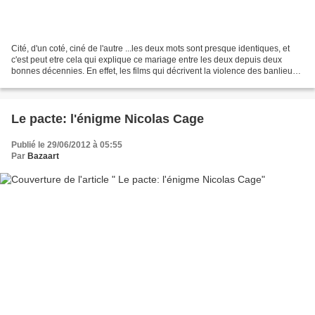
Cité, d'un coté, ciné de l'autre ...les deux mots sont presque identiques, et
c'est peut etre cela qui explique ce mariage entre les deux depuis deux
bonnes décennies. En effet, les films qui décrivent la violence des banlieues
sont légions depuis une...
Le pacte: l'énigme Nicolas Cage
Publié le 29/06/2012 à 05:55
Par
Bazaart