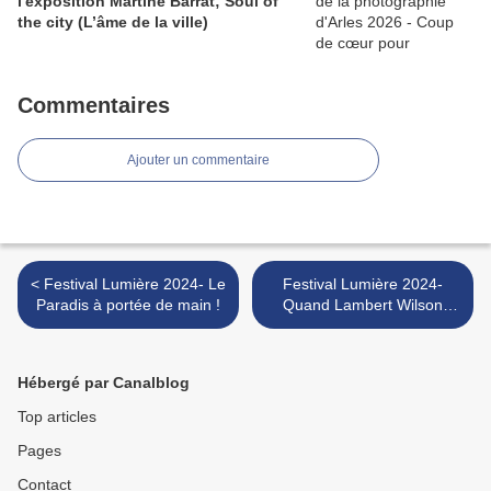
l'exposition Martine Barrat; Soul of
the city (L’âme de la ville)
Commentaires
Ajouter un commentaire
< Festival Lumière 2024- Le
Festival Lumière 2024-
Paradis à portée de main !
Quand Lambert Wilson
présente les films de Fred
Zinnemann >
Hébergé par Canalblog
Top articles
Pages
Contact