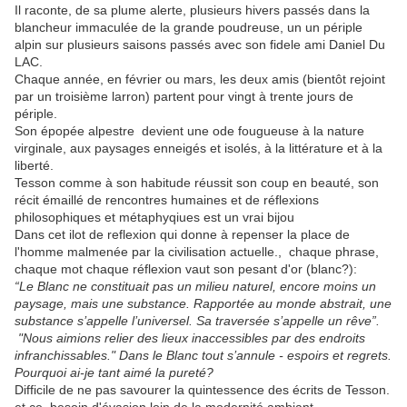
Il raconte, de sa plume alerte, plusieurs hivers passés dans la
blancheur immaculée de la grande poudreuse, un un périple
alpin sur plusieurs saisons passés avec son fidele ami Daniel Du
LAC.
Chaque année, en février ou mars, les deux amis (bientôt rejoint
par un troisième larron) partent pour vingt à trente jours de
périple.
Son épopée alpestre devient une ode fougueuse à la nature
virginale, aux paysages enneigés et isolés, à la littérature et à la
liberté.
Tesson comme à son habitude réussit son coup en beauté, son
récit émaillé de rencontres humaines et de réflexions
philosophiques et métaphyqiues est un vrai bijou
Dans cet ilot de reflexion qui donne à repenser la place de
l'homme malmenée par la civilisation actuelle., chaque phrase,
chaque mot chaque réflexion vaut son pesant d'or (blanc?):
“Le Blanc ne constituait pas un milieu naturel, encore moins un
paysage, mais une substance. Rapportée au monde abstrait, une
substance s’appelle l’universel. Sa traversée s’appelle un rêve”.
"Nous aimions relier des lieux inaccessibles par des endroits
infranchissables." Dans le Blanc tout s’annule - espoirs et regrets.
Pourquoi ai-je tant aimé la pureté?
Difficile de ne pas savourer la quintessence des écrits de Tesson.