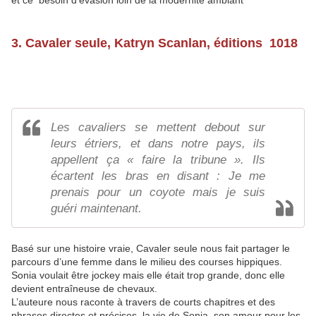
et ce besoin d'évasion loin de la modernité ambiant
3. Cavaler seule, Katryn Scanlan, éditions 1018
Les cavaliers se mettent debout sur
leurs étriers, et dans notre pays, ils
appellent ça « faire la tribune ». Ils
écartent les bras en disant : Je me
prenais pour un coyote mais je suis
guéri maintenant.
Basé sur une histoire vraie, Cavaler seule nous fait partager le
parcours d’une femme dans le milieu des courses hippiques.
Sonia voulait être jockey mais elle était trop grande, donc elle
devient entraîneuse de chevaux.
L’auteure nous raconte à travers de courts chapitres et des
phrases directes et précises, la vie de Sonia, son amour pour les