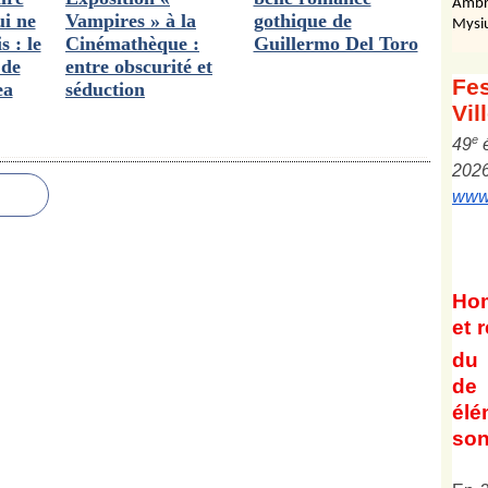
Ambr
ui ne
Vampires » à la
gothique de
Mysi
 : le
Cinémathèque :
Guillermo Del Toro
 de
entre obscurité et
Fes
ea
séduction
Vil
e
4
9
202
www.
Ho
et
r
du 
de 
él
son