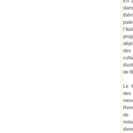
En 2
dan
thé
pate
l’It
prog
dépl
des
cult
illu
de fi
Le f
des
mond
Rein
de 
not
dan