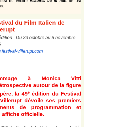
ossi ou encore
Histoires de la nuit
de Léa
us.
tival
du Film Italien de
lerupt
édition
-
Du
2
3
octobre au
8
novembre
6
festival-villerupt.com
mmage à Monica Vitti
étrospective autour de la figure
e
père, la 49
édition du Festival
Villerupt dévoile ses premiers
éments de programmation et
 affiche officielle
.