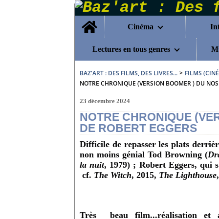
Home
Cinéma
In
Lectures en tous genres
Mu
BAZ'ART : DES FILMS, DES LIVRES...
>
FILMS (CIN
NOTRE CHRONIQUE (VERSION BOOMER ) DU NOS
23 décembre 2024
NOTRE CHRONIQUE (VE
DE ROBERT EGGERS
Difficile de repasser les plats derri
non moins génial Tod Browning (
Dr
la nuit
, 1979) ; Robert Eggers, qui s
cf.
The Witch
, 2015,
The Lighthouse
Très beau film...réalisation et a