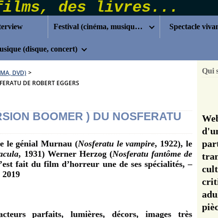
terview
Festival (cinéma, musique...)
Spectacle viva
sique (disque, concert)
Qui 
ÉMA, DVD)
>
FERATU DE ROBERT EGGERS
RSION BOOMER ) DU NOSFERATU
Web
d'u
pa
ère le génial Murnau (
Nosferatu le vampire
, 1922), le
acula
, 1931) Werner Herzog (
Nosferatu fantôme de
tra
’est fait du film d’horreur une de ses spécialités, –
cul
, 2019
cri
adu
pi
cteurs parfaits, lumières, décors, images très