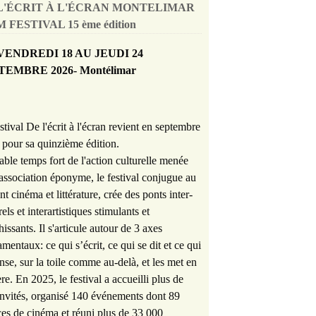
L'ÉCRIT À L'ÉCRAN MONTELIMAR
 FESTIVAL 15 ème édition
VENDREDI 18 AU JEUDI 24
TEMBRE 2026- Montélimar
stival De l'écrit à l'écran revient en septembre
pour sa quinzième édition.
able temps fort de l'action culturelle menée
'association éponyme, le festival conjugue au
nt cinéma et littérature, crée des ponts inter-
rels et interartistiques stimulants et
hissants. Il s'articule autour de 3 axes
mentaux: ce qui s’écrit, ce qui se dit et ce qui
nse, sur la toile comme au-delà, et les met en
re. En 2025, le festival a accueilli plus de
nvités, organisé 140 événements dont 89
es de cinéma et réuni plus de 33 000