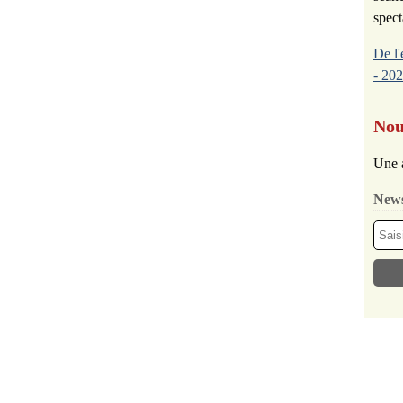
spect
De l'
- 202
Nou
Une 
News