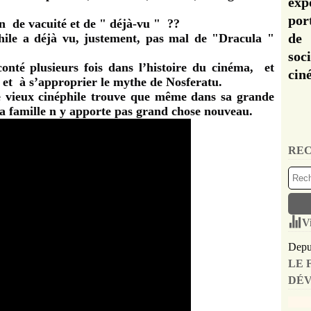
exp
por
on de vacuité et de " déjà-vu " ??
de 
hile a déjà vu, justement, pas mal de "Dracula "
soc
conté plusieurs fois dans l’histoire du cinéma, et
cin
 et à s’approprier le mythe de Nosferatu.
e vieux cinéphile trouve que même dans sa grande
la famille n y apporte pas grand chose nouveau.
REC
V
Depui
LE 
DÉV