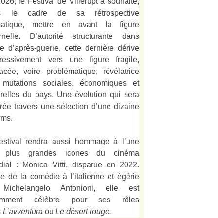
026, le Festival de Villerupt a souhaité,
s le cadre de sa rétrospective
matique, mettre en avant la figure
rnelle. D’autorité structurante dans
alie d’après-guerre, cette dernière dérive
ressivement vers une figure fragile,
acée, voire problématique, révélatrice
 mutations sociales, économiques et
urelles du pays. Une évolution qui sera
strée travers une sélection d’une dizaine
lms.
estival rendra aussi hommage à l’une
 plus grandes icones du cinéma
ial : Monica Vitti, disparue en 2022.
e de la comédie à l’italienne et égérie
Michelangelo Antonioni, elle est
amment célèbre pour ses rôles
s
L’
avventura
ou
Le désert rouge
.