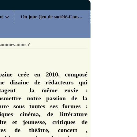
nt
On joue (jeu de société-Concours)
sommes-nous ?
zine crée en 2010, composé
ne dizaine de rédacteurs qui
rtagent la même envie :
nsmettre notre passion de la
ture sous toutes ses formes :
tiques cinéma, de littérature
lte et jeunesse, critiques de
èces de théâtre, concert ,