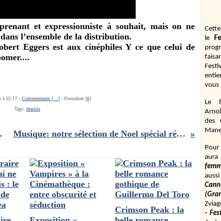
renant et expressionniste à souhait, mais on ne
Cett
dans l’ensemble de la distribution.
le
Fe
obert Eggers est aux cinéphiles Y ce que celui de
prog
omer....
fais
Fest
entie
vous 
o à 05:17 -
Commentaires [
…
]
- Permalien [
#
]
Le f
Tags:
dracula
Arnol
des 
Manen
tre critique
Musique: notre sélection de Noel spécial réédition et chant de Noel
Pour 
aura
fem
aussi
Cann
(Gr
Zviag
Crimson Peak : la
- Fes
ire
Exposition «
belle romance