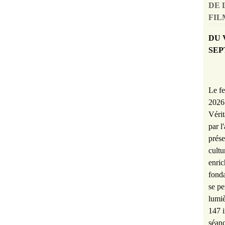
DE 
FILM
DU 
SEP
Le fe
2026 
Vérit
par l
prése
cultu
enric
fonda
se pe
lumiè
147 i
séanc