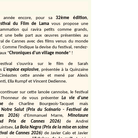
e année encore, pour sa
32ème édition
,
stival du Film de Lama
vous propose une
rammation qui ravira petits comme grands,
ant une belle part aux œuvres présentées au
ival de Cannes avec des films venus du monde
r. Comme l'indique la devise du festival, rendez-
aux "
Chroniques d'un village monde
" !
estival s'ouvrira sur le film de Sarah
s
L'espèce explosive
, présentée à la Quinzaine
Cinéastes cette année et mené par Alexis
ti, Ella Rumpf et Vincent Dedienne.
continuer sur cette lancée cannoise, le festival
 l'honneur de vous présenter
La vie d'une
me
de
Charline Bourgeois-Tacquet
mais
Notre Salut (Prix du Scénario - Festival de
es 2026)
d'Emmanuel Marre,
Minotaure
and Prix de Cannes 2026)
de Andreï
uintsev,
La Bola Negra (Prix de la mise en scène
tival de Cannes 2026)
de Javier Calo et Javier