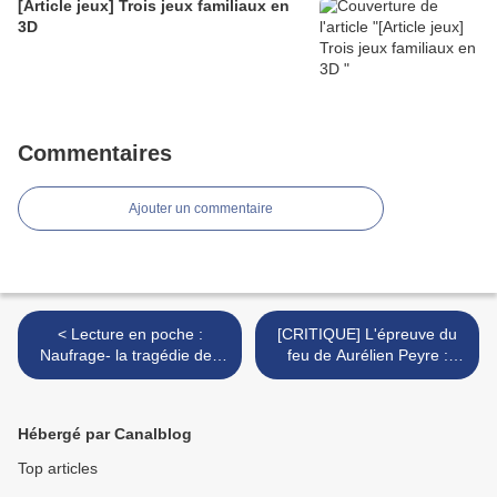
[Article jeux] Trois jeux familiaux en
3D
Commentaires
Ajouter un commentaire
< Lecture en poche :
[CRITIQUE] L'épreuve du
Naufrage- la tragédie des
feu de Aurélien Peyre :
migrants: tous coupables?
l'adolescence, âge cruel et
incandescent >
Hébergé par Canalblog
Top articles