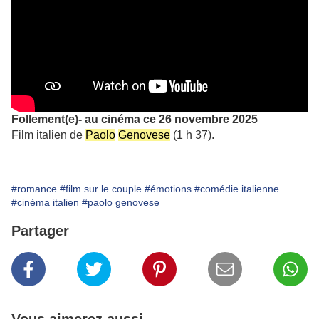
Follement(e)- au cinéma ce 26 novembre 2025
Film italien de
Paolo
Genovese
(1 h 37).
#romance
#film sur le couple
#émotions
#comédie italienne
#cinéma italien
#paolo genovese
Partager