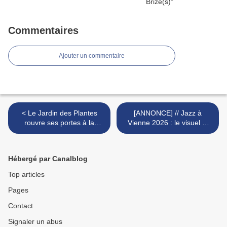
Commentaires
Ajouter un commentaire
< Le Jardin des Plantes
[ANNONCE] // Jazz à
rouvre ses portes à la
Vienne 2026 : le visuel et
magie nocturne avec la 7ᵉ
les premiers noms dévoilés
édition de En voie
! >
d’illumination,
Hébergé par Canalblog
Top articles
Pages
Contact
Signaler un abus