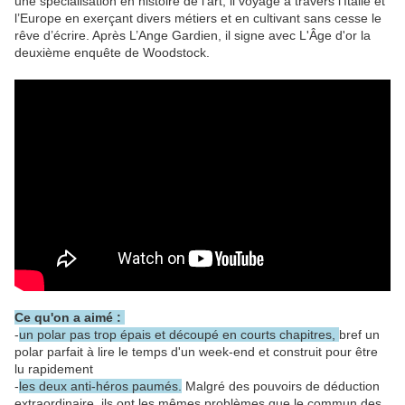
une spécialisation en histoire de l’art, il voyage à travers l’Italie et
l’Europe en exerçant divers métiers et en cultivant sans cesse le
rêve d’écrire. Après L’Ange Gardien, il signe avec L'Âge d'or la
deuxième enquête de Woodstock.
Ce qu'on a aimé :
-
un polar pas trop épais et découpé en courts chapitres,
bref un
polar parfait à lire le temps d'un week-end et construit pour être
lu rapidement
-
les deux anti-héros paumés.
Malgré des pouvoirs de déduction
extraordinaire, ils ont les mêmes problèmes que le commun des