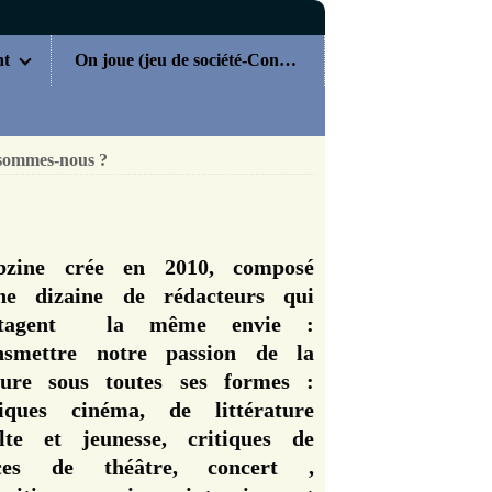
nt
On joue (jeu de société-Concours)
sommes-nous ?
zine crée en 2010, composé
ne dizaine de rédacteurs qui
rtagent la même envie :
nsmettre notre passion de la
ture sous toutes ses formes :
tiques cinéma, de littérature
lte et jeunesse, critiques de
èces de théâtre, concert ,