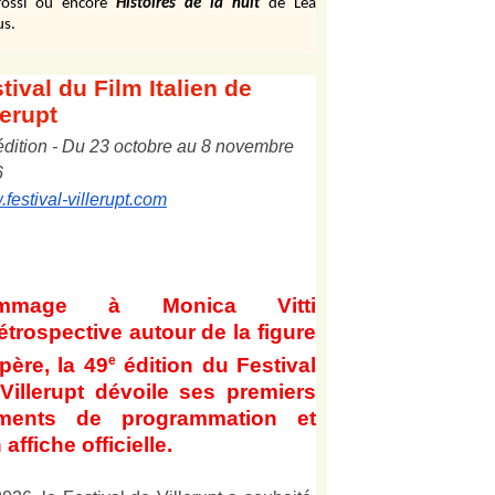
ossi ou encore
Histoires de la nuit
de Léa
us.
tival
du Film Italien de
lerupt
édition
-
Du
2
3
octobre au
8
novembre
6
festival-villerupt.com
mmage à Monica Vitti
étrospective autour de la figure
e
père, la 49
édition du Festival
Villerupt dévoile ses premiers
éments de programmation et
 affiche officielle
.