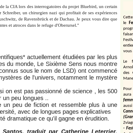
e la CIA lors des interrogatoires du projet Bluebird, un certain
er Schreiber, un chirurgien nazi qui profitait de ses expériences
Cett
Auschwitz, de Ravensbrück et de Dachau. Je peux vous dire que
le
Fe
ntes et atroces dans le refuge d'Oberursel."
prog
fais
Fest
entie
vous 
tifiques* actuellement étudiées par les plus
Le f
iques du monde, Le Sixième Sens nous montre
Arnol
s connus sous le nom de LSD) ont commencé
des 
 mystères de l'univers, notamment le mystère
Manen
Pour 
 si on est pas passionné de science , les 500
aura
 un peu longues ..
fem
un peu de fiction et ressemble plus à une
aussi
versité, avec de longues pages explicatives
Cann
(Gr
ité dramatique ce qu'il gagne en érudition.
Zviag
- Fes
Santos, traduit par Catherine Leterrier,