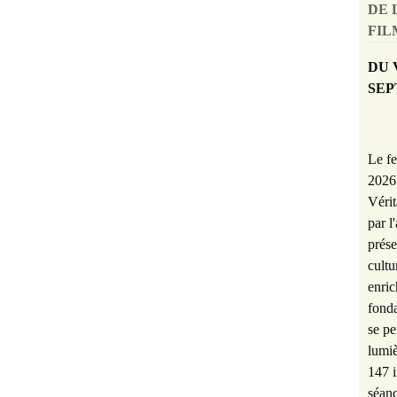
DE 
FILM
DU 
SEP
Le fe
2026 
Vérit
par l
prése
cultu
enric
fonda
se pe
lumiè
147 i
séanc