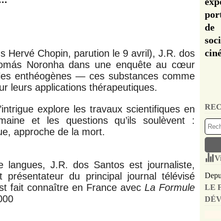
exp
por
de 
soc
cin
s Hervé Chopin, parution le 9 avril), J.R. dos
Tomás Noronha dans une enquête au cœur
r les enthéogènes — ces substances comme
ur leurs applications thérapeutiques.
REC
intrigue explore les travaux scientifiques en
aine et les questions qu’ils soulèvent :
ue, approche de la mort.
V
e langues, J.R. dos Santos est journaliste,
 présentateur du principal journal télévisé
Depui
est fait connaître en France avec
La Formule
LE 
000
DÉV