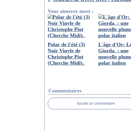
Vous aimerez aussi :
Polar de l'été (3)
L'âge d'Or; L
Noir Vinyle de
Giorda, : une
Christophe Piot
nouvelle plum
(Cherche Midi).
polar italien
Commentaires
Ajouter un commentaire