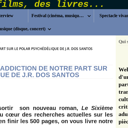
terview
Festival (cinéma, musique...)
Spectacle viva
sique (disque, concert)
Qui 
>
ART SUR LE POLAR PSYCHÉDÉLIQUE DE J.R. DOS SANTOS
D'ADDICTION DE NOTRE PART SUR
Web
UE DE J.R. DOS SANTOS
d'u
pa
tra
cul
cri
 sortir son nouveau roman,
Le Sixième
adu
au cœur des recherches actuelles sur les
n finir les 500 pages, on vous livre notre
pi
..