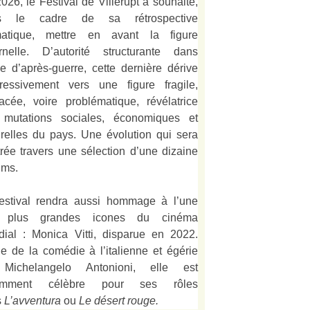
026, le Festival de Villerupt a souhaité,
s le cadre de sa rétrospective
matique, mettre en avant la figure
rnelle. D’autorité structurante dans
alie d’après-guerre, cette dernière dérive
ressivement vers une figure fragile,
acée, voire problématique, révélatrice
 mutations sociales, économiques et
urelles du pays. Une évolution qui sera
strée travers une sélection d’une dizaine
lms.
estival rendra aussi hommage à l’une
 plus grandes icones du cinéma
ial : Monica Vitti, disparue en 2022.
e de la comédie à l’italienne et égérie
Michelangelo Antonioni, elle est
amment célèbre pour ses rôles
s
L’
avventura
ou
Le désert rouge
.