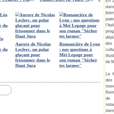
En 2
dan
thé
pate
l’It
prog
dépl
éo
des
Aurore de Nicolas
Romancière de Lyon
e du
Leclerc, un polar
: nos questions à
cult
glaçant pour
Meï Lepage pour
illu
frissonner dans le
son roman "Sécher
de fi
Haut Jura
tes larmes"
Le f
des
mond
Rein
de 
not
dan