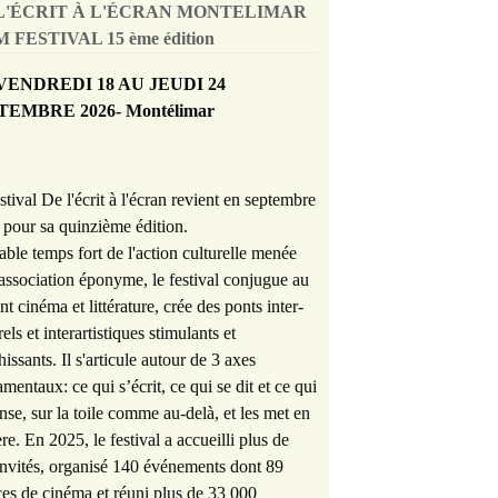
L'ÉCRIT À L'ÉCRAN MONTELIMAR
 FESTIVAL 15 ème édition
VENDREDI 18 AU JEUDI 24
TEMBRE 2026- Montélimar
stival De l'écrit à l'écran revient en septembre
pour sa quinzième édition.
able temps fort de l'action culturelle menée
'association éponyme, le festival conjugue au
nt cinéma et littérature, crée des ponts inter-
rels et interartistiques stimulants et
hissants. Il s'articule autour de 3 axes
mentaux: ce qui s’écrit, ce qui se dit et ce qui
nse, sur la toile comme au-delà, et les met en
re. En 2025, le festival a accueilli plus de
nvités, organisé 140 événements dont 89
es de cinéma et réuni plus de 33 000