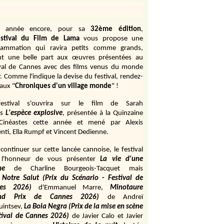
e année encore, pour sa
32ème édition
,
stival du Film de Lama
vous propose une
rammation qui ravira petits comme grands,
ant une belle part aux œuvres présentées au
ival de Cannes avec des films venus du monde
r. Comme l'indique la devise du festival, rendez-
aux "
Chroniques d'un village monde
" !
estival s'ouvrira sur le film de Sarah
s
L'espèce explosive
, présentée à la Quinzaine
Cinéastes cette année et mené par Alexis
ti, Ella Rumpf et Vincent Dedienne.
continuer sur cette lancée cannoise, le festival
 l'honneur de vous présenter
La vie d'une
me
de
Charline Bourgeois-Tacquet
mais
Notre Salut (Prix du Scénario - Festival de
es 2026)
d'Emmanuel Marre,
Minotaure
and Prix de Cannes 2026)
de Andreï
uintsev,
La Bola Negra (Prix de la mise en scène
tival de Cannes 2026)
de Javier Calo et Javier