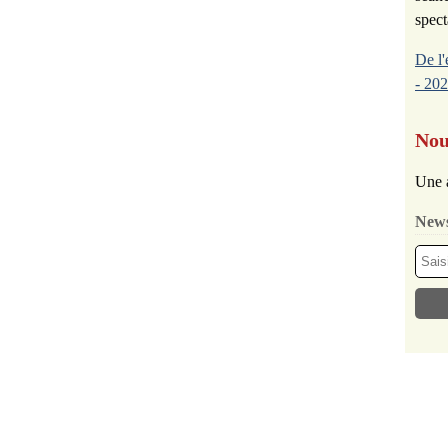
spect
De l'
- 202
Nou
Une 
News