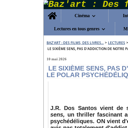
Home
Cinéma
In
Lectures en tous genres
Mu
BAZ'ART : DES FILMS, DES LIVRES...
>
LECTURES
LE SIXIÈME SENS, PAS D'ADDICTION DE NOTRE P
10 mai 2026
LE SIXIÈME SENS, PAS 
LE POLAR PSYCHÉDÉLIQ
J.R. Dos Santos vient de
sens,
un thriller fascinant 
psychédéliques. ON vient d'e
avis pas totalement d'addict.