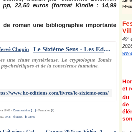
Ambr
 pp, 22,50 euros (format Kindle : 14,99
Mysi
Fes
n de roman une bibliographie importante
Vil
e
4
9
202
Le Sixième Sens - Les Editions Hervé Chopin
www.
s une chute mystérieuse. Le cryptologue Tomás
 psychédéliques et de la conscience humaine.
Ho
et
r
tps://www.hc-editions.com/livres/le-sixieme-sens/
du 
de 
él
o à 16:03 -
Commentaires [
…
]
- Permalien [
#
]
ags:
polar
,
drogues
,
jr santos
son
Senteurs de terres vives ; Christine Célarier : Calendrier poétique, éphéméride lyrique.
Cannes 2025 en Vidéo- AMOUR APOCALYPSE