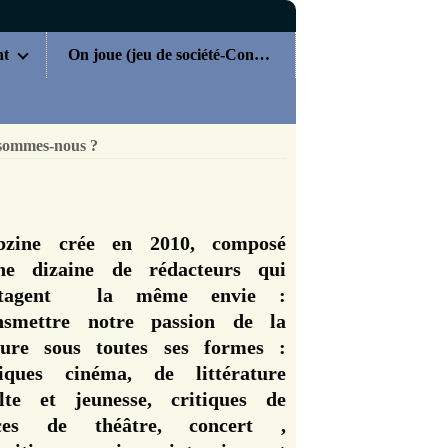
nt
On joue (jeu de société-Concours)
sommes-nous ?
zine crée en 2010, composé
ne dizaine de rédacteurs qui
rtagent la même envie :
nsmettre notre passion de la
ture sous toutes ses formes :
tiques cinéma, de littérature
lte et jeunesse, critiques de
èces de théâtre, concert ,