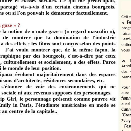
ulture et classes sociales. Ce qui me préoccupait,
z partagé vis-à-vis d'un certain cinéma bourgeois,
ons ou si l'on pouvait le démontrer factuellement.
Cett
le
Fe
 gaze » ?
prog
a notion de « male gaze » (« regard masculin »),
fais
s de montrer que la domination de l'industrie
Fest
es effets : les films sont conçus selon des points
entie
. J'ai voulu montrer que, de la même façon, la
vous 
raphique par des bourgeois, c'est-à-dire par ceux
Le f
 culturellement et socialement, a des effets. Parce
Arnol
i le monde de leur position.
des 
cipaux évoluent majoritairement dans des espaces
Manen
sons d'architecte, résidences secondaires, etc.
t s'étonner de voir des environnements qui ne
Pour 
e sociale ni aux revenus supposés des personnages.
aura
sip Girl, le personnage présenté comme pauvre vit
fem
mily in Paris, l'étudiante américaine en mode se
aussi
Cann
u centre de la capitale..
(Gr
Zviag
- Fes