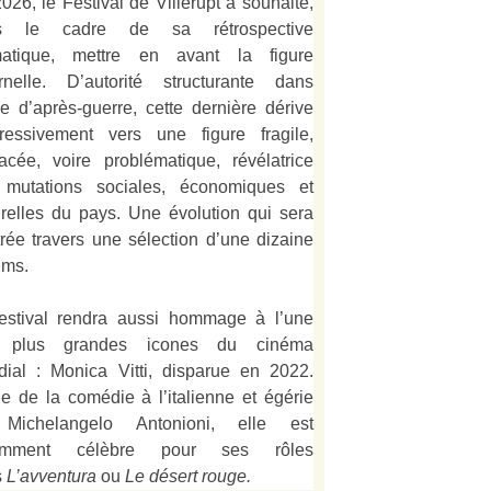
026, le Festival de Villerupt a souhaité,
s le cadre de sa rétrospective
matique, mettre en avant la figure
rnelle. D’autorité structurante dans
alie d’après-guerre, cette dernière dérive
ressivement vers une figure fragile,
acée, voire problématique, révélatrice
 mutations sociales, économiques et
urelles du pays. Une évolution qui sera
strée travers une sélection d’une dizaine
lms.
estival rendra aussi hommage à l’une
 plus grandes icones du cinéma
ial : Monica Vitti, disparue en 2022.
e de la comédie à l’italienne et égérie
Michelangelo Antonioni, elle est
amment célèbre pour ses rôles
s
L’
avventura
ou
Le désert rouge
.