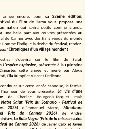
e année encore, pour sa
32ème édition
,
stival du Film de Lama
vous propose une
rammation qui ravira petits comme grands,
ant une belle part aux œuvres présentées au
ival de Cannes avec des films venus du monde
r. Comme l'indique la devise du festival, rendez-
aux "
Chroniques d'un village monde
" !
estival s'ouvrira sur le film de Sarah
s
L'espèce explosive
, présentée à la Quinzaine
Cinéastes cette année et mené par Alexis
ti, Ella Rumpf et Vincent Dedienne.
continuer sur cette lancée cannoise, le festival
 l'honneur de vous présenter
La vie d'une
me
de
Charline Bourgeois-Tacquet
mais
Notre Salut (Prix du Scénario - Festival de
es 2026)
d'Emmanuel Marre,
Minotaure
and Prix de Cannes 2026)
de Andreï
uintsev,
La Bola Negra (Prix de la mise en scène
tival de Cannes 2026)
de Javier Calo et Javier