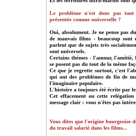
Et les territoires ultra-marins sont 
Le problème n'est donc pas tant l
présentée comme universelle ?
Oui, absolument. Je ne pense pas du 
de mauvais films - beaucoup sont e
parlent que de sujets très socialement
sont universels.
Certains thèmes - l'amour, l'amitié,
se posent pas du tout de la même façon
Ce que je regrette surtout, c'est l'a
qui ont des problèmes de fin de mo
l'imaginaire populaire.
L'histoire a toujours été écrite par le
Cet effacement ou cette relégation
message clair : vous n'êtes pas intére
Vous dites que l'origine bourgeoise d
du travail salarié dans les films...