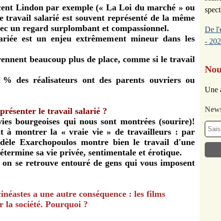
ncent Lindon par exemple (« La Loi du marché » ou
spect
 travail salarié est souvent représenté de la même
 avec un regard surplombant et compassionnel.
De l'
lariée est un enjeu extrêmement mineur dans les
- 202
ennent beaucoup plus de place, comme si le travail
Nou
0 % des réalisateurs ont des parents ouvriers ou
Une 
News
résenter le travail salarié ?
ies bourgeoises qui nous sont montrées (sourire)!
 à montrer la « vraie vie » de travailleurs : par
dèle Exarchopoulos montre bien le travail d'une
détermine sa vie privée, sentimentale et érotique.
on se retrouve entouré de gens qui vous imposent
cinéastes a une autre conséquence : les films
r la société. Pourquoi ?