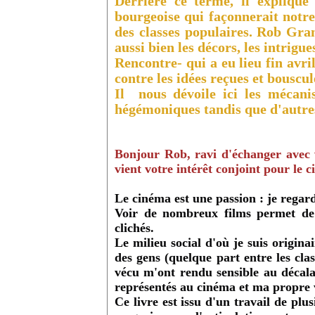
Derrière ce terme, il explique
bourgeoise qui façonnerait notre 
des classes populaires. Rob Gram
aussi bien les décors, les intrigu
Rencontre- qui a eu lieu fin avri
contre les idées reçues et bouscul
Il nous dévoile ici les mécanis
hégémoniques tandis que d'autres 
Bonjour Rob, ravi d'échanger avec
vient votre intérêt conjoint pour le c
Le cinéma est une passion : je regar
Voir de nombreux films permet de 
clichés.
Le milieu social d'où je suis originai
des gens (quelque part entre les clas
vécu m'ont rendu sensible au décalage
représentés au cinéma et ma propre v
Ce livre est issu d'un travail de plu