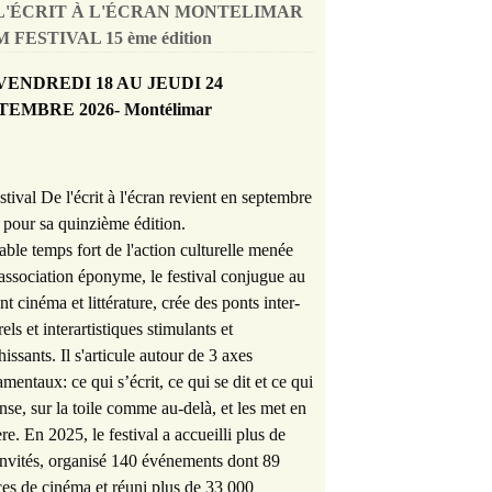
L'ÉCRIT À L'ÉCRAN MONTELIMAR
 FESTIVAL 15 ème édition
VENDREDI 18 AU JEUDI 24
TEMBRE 2026- Montélimar
stival De l'écrit à l'écran revient en septembre
pour sa quinzième édition.
able temps fort de l'action culturelle menée
'association éponyme, le festival conjugue au
nt cinéma et littérature, crée des ponts inter-
rels et interartistiques stimulants et
hissants. Il s'articule autour de 3 axes
mentaux: ce qui s’écrit, ce qui se dit et ce qui
nse, sur la toile comme au-delà, et les met en
re. En 2025, le festival a accueilli plus de
nvités, organisé 140 événements dont 89
es de cinéma et réuni plus de 33 000