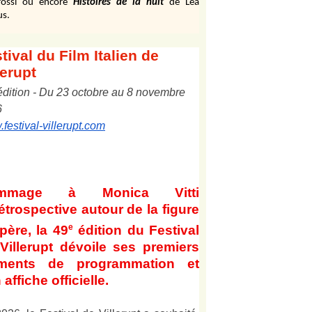
ossi ou encore
Histoires de la nuit
de Léa
us.
tival
du Film Italien de
lerupt
édition
-
Du
2
3
octobre au
8
novembre
6
festival-villerupt.com
mmage à Monica Vitti
étrospective autour de la figure
e
père, la 49
édition du Festival
Villerupt dévoile ses premiers
éments de programmation et
 affiche officielle
.