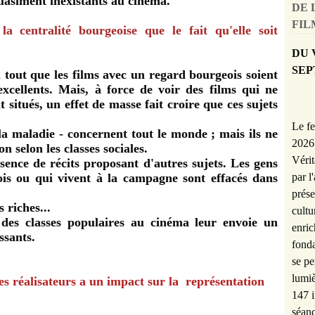
quasiment inexistants au cinéma.
DE 
FILM
a centralité bourgeoise que le fait qu'elle soit
DU 
SEP
tout que les films avec un regard bourgeois soient
xcellents. Mais, à force de voir des films qui ne
 situés, un effet de masse fait croire que ces sujets
Le fe
 la maladie - concernent tout le monde ; mais ils ne
2026 
 selon les classes sociales.
Vérit
bsence de récits proposant d'autres sujets. Les gens
par l
is ou qui vivent à la campagne sont effacés dans
prése
s riches...
cultu
 des classes populaires au cinéma leur envoie un
enric
ssants.
fonda
se pe
lumiè
es réalisateurs a un impact sur la représentation
147 i
séanc