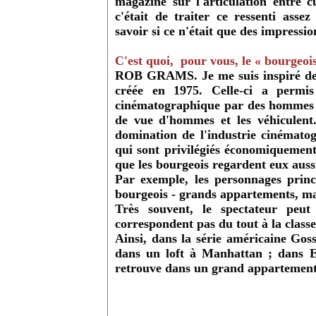
magazine sur l'articulation entre c
c'était de traiter ce ressenti asse
savoir si ce n'était que des impressi
C'est quoi, pour vous, le « bourgeois
ROB GRAMS. Je me suis inspiré de l
créée en 1975. Celle-ci a permi
cinématographique par des hommes a d
de vue d'hommes et les véhiculent
domination de l'industrie cinématog
qui sont privilégiés économiquement,
que les bourgeois regardent eux auss
Par exemple, les personnages prin
bourgeois - grands appartements, mai
Très souvent, le spectateur peu
correspondent pas du tout à la class
Ainsi, dans la série américaine Gos
dans un loft à Manhattan ; dans E
retrouve dans un grand appartement a