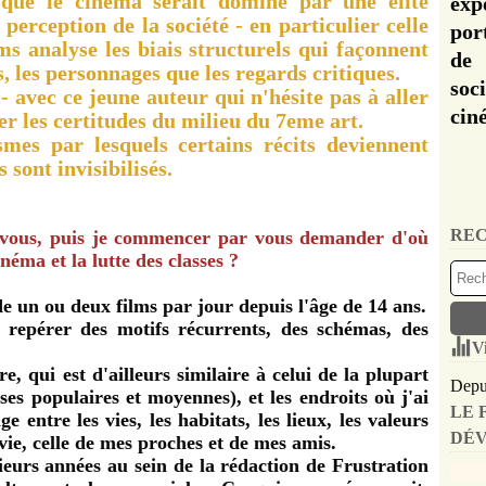
 que le cinéma serait dominé par une élite
exp
perception de la société - en particulier celle
por
s analyse les biais structurels qui façonnent
de 
es, les personnages que les regards critiques.
soc
l- avec ce jeune auteur qui n'hésite pas à aller
cin
er les certitudes du milieu du 7eme art.
mes par lesquels certains récits deviennent
sont invisibilisés.
REC
 vous, puis je commencer par vous demander d'où
inéma et la lutte des classes ?
de un ou deux films par jour depuis l'âge de 14 ans.
repérer des motifs récurrents, des schémas, des
V
re, qui est d'ailleurs similaire à celui de la plupart
Depui
ses populaires et moyennes), et les endroits où j'ai
LE 
 entre les vies, les habitats, les lieux, les valeurs
DÉV
ie, celle de mes proches et de mes amis.
sieurs années au sein de la rédaction de Frustration