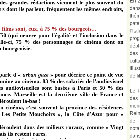
En 2
a des grandes rédactions viennent le plus souvent du
dan
rs dont ils parlent, fréquentent les mêmes endroits,
thé
pate
films sont, eux, à 75 % des bourgeois...
l’It
/50 (qui oeuvre pour l'égalité et l'inclusion dans le
prog
elle-ci, 75 % des personnages de cinéma dont on
dépl
a bourgeoisie.
des
cult
illu
arle d'«
urban gaze
» pour décrire ce point de vue
de fi
domine au cinéma. 83 % des salariés de l'audiovisuel
es audiovisuelles sont basées à Paris et 50 % des
Le f
ance. Marseille est la deuxième ville de France et
des
éroulent là-bas !
mond
u cinéma, c'est souvent la province des résidences
Rein
 Les Petits Mouchoirs », la Côte d'Azur pour «
de 
 déroulent dans des milieux ruraux, comme « Vingt
not
s ils restent rares.
dan