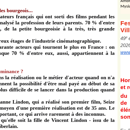
Ambr
Mysi
es bourgeois...
isateurs français qui ont sorti des films pendant les
analysé la profession de leurs parents. 70 % d'entre
Fes
, de la petite bourgeoisie à la très, très grande
Vil
e
4
9
ux étages de l'industrie cinématographique.
202
arante acteurs qui tournent le plus en France : on
www.
sque 70 % d'entre eux, aussi, appartiennent à la
ominance ?
ns la réalisation ou le métier d'acteur quand on n'a
Ho
nnent la possibilité d'être mal payé au début de sa
et
r
 plus difficile de se lancer dans la production quand
du 
anne Lindon, qui a réalisé son premier film, Seize
de 
 moyen d'une première réalisation est de 35 ans. Le
él
portant, ce qui arrive rarement à des inconnus.
son
 qu'elle soit la fille de Vincent Lindon - issu de la
iberlain.