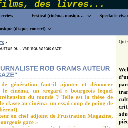
terview
Festival (cinéma, musique...)
Spectacle viva
sique (disque, concert)
Qui 
TS
>
AUTEUR DU LIVRE "BOURGEOIS GAZE"
OURNALISTE ROB GRAMS AUTEUR
Web
GAZE"
d'u
de génération faut-il ajouter et dénoncer
pa
s le cinéma, un «regard » bourgeois lequel
tra
mpréhension du monde ?
Telle est la thèse de
cul
e classe au cinéma un essai coup de poing de
cri
bèrent).
adu
teur en chef adjoint de Frustration Magazine,
pi
bourgeois gaze »