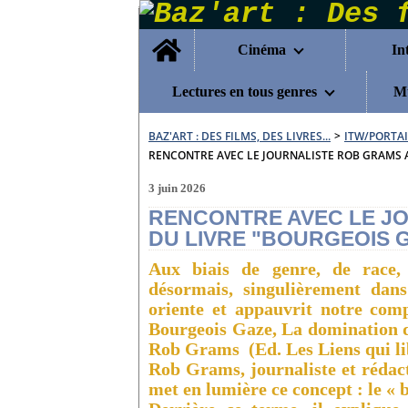
Home
Cinéma
In
Lectures en tous genres
Mu
BAZ'ART : DES FILMS, DES LIVRES...
>
ITW/PORTAI
RENCONTRE AVEC LE JOURNALISTE ROB GRAMS 
3 juin 2026
RENCONTRE AVEC LE J
DU LIVRE "BOURGEOIS 
Aux biais de genre, de race, 
désormais, singulièrement dan
oriente et appauvrit notre co
Bourgeois Gaze, La domination d
Rob Grams (Ed. Les Liens qui li
Rob Grams, journaliste et rédac
met en lumière ce concept : le « 