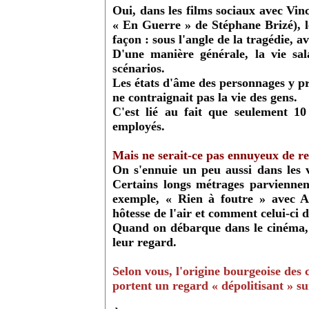
Oui, dans les films sociaux avec Vi
« En Guerre » de Stéphane Brizé), le
façon : sous l'angle de la tragédie,
D'une manière générale, la vie sa
scénarios.
Les états d'âme des personnages y pr
ne contraignait pas la vie des gens.
C'est lié au fait que seulement 1
employés.
Mais ne serait-ce pas ennuyeux de rep
On s'ennuie un peu aussi dans les v
Certains longs métrages parviennent
exemple, « Rien à foutre » avec A
hôtesse de l'air et comment celui-ci 
Quand on débarque dans le cinéma, 
leur regard.
Selon vous, l'origine bourgeoise des 
portent un regard « dépolitisant » su