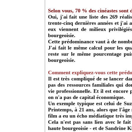
Selon vous, 70 % des cinéastes sont d
Oui, j'ai fait une liste des 269 réal
trente-cinq dernières années et j'ai 
eux viennent de milieux privilégiés
bourgeoisie.
Cette prédominance vaut à de nombre
J'ai fait le même calcul pour les qu
reste sur le même pourcentage pui
bourgeoisie.
Comment expliquez-vous cette préd
Il est très compliqué de se lancer da
pas des ressources familiales qui do
vie professionnelle. Et il est encore
on n'a pas de capital économique.
Un exemple typique est celui de Suz
Printemps, à 21 ans, alors que l'âge
film a eu un écho médiatique très im
Cela n'est pas sans lien avec le fait
haute bourgeoisie - et de Sandrine K