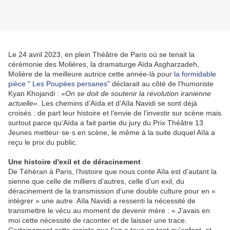
Le 24 avril 2023, en plein Théâtre de Paris où se tenait la
cérémonie des Molières, la dramaturge Aïda Asgharzadeh,
Molière de la meilleure autrice cette année-là pour
la formidable
pièce " Les Poupées persanes"
déclarait au côté de l'humoriste
Kyan Khojandi :
«On se doit de soutenir la révolution iranienne
actuelle»
. Les chemins d’Aïda et d’Aïla Navidi se sont déjà
croisés : de part leur histoire et l’envie de l’investir sur scène mais
surtout parce qu’Aïda a fait partie du jury du Prix Théâtre 13
Jeunes metteur·se·s en scène, le même à la suite duquel Aïla a
reçu le prix du public.
Une histoire d'exil et de déracinement
De Téhéran à Paris, l’histoire que nous conte Aïla est d’autant la
sienne que celle de milliers d’autres, celle d’un exil, du
déracinement de la transmission d’une double culture pour en «
intégrer » une autre. Aïla Navidi a ressenti la nécessité de
transmettre le vécu au moment de devenir mère : « J’avais en
moi cette nécessité de raconter et de laisser une trace.