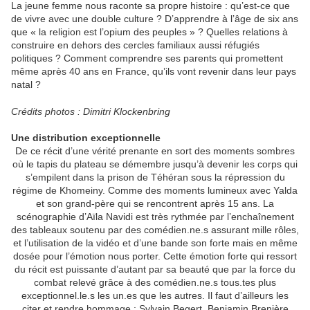
La jeune femme nous raconte sa propre histoire : qu’est-ce que
de vivre avec une double culture ? D’apprendre à l’âge de six ans
que « la religion est l’opium des peuples » ? Quelles relations à
construire en dehors des cercles familiaux aussi réfugiés
politiques ? Comment comprendre ses parents qui promettent
même après 40 ans en France, qu’ils vont revenir dans leur pays
natal ?
Crédits photos : Dimitri Klockenbring
Une distribution exceptionnelle
De ce récit d’une vérité prenante en sort des moments sombres
où le tapis du plateau se démembre jusqu’à devenir les corps qui
s’empilent dans la prison de Téhéran sous la répression du
régime de Khomeiny. Comme des moments lumineux avec Yalda
et son grand-père qui se rencontrent après 15 ans. La
scénographie d’Aïla Navidi est très rythmée par l’enchaînement
des tableaux soutenu par des comédien.ne.s assurant mille rôles,
et l’utilisation de la vidéo et d’une bande son forte mais en même
dosée pour l’émotion nous porter. Cette émotion forte qui ressort
du récit est puissante d’autant par sa beauté que par la force du
combat relevé grâce à des comédien.ne.s tous.tes plus
exceptionnel.le.s les un.es que les autres. Il faut d’ailleurs les
citer et rendre hommage : Sylvain Begert, Benjamin Brenière