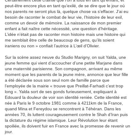
Certainement cette crainte que l’on a tous en tant qu’enfant, et
peut-être encore plus en tant qu’exilé, de se dire que le jour où
nos parents ne seront plus là, quelque chose va s’effacer. J’ai eu
besoin de raconter le combat de leur vie, l’histoire de leur exil,
comme un devoir de mémoire. La naissance de mon premier
enfant a fait naître cette nécessité, une question d’héritage.
L’idée n’était pas de raconter mon histoire mais une histoire qui
me semblait être celle de beaucoup de gens, qu’ils soient
iraniens ou non » confiait l’autrice à L’œil d’Olivier.
Sur la scène assez neuve du Studio Marigny, on suit Yalda, une
jeune femme qui vient d’accoucher d’une petite Marjane dans
une maternité parisienne. Son compagnon, arrivant au même
moment que les parents de la jeune mère, annonce que leur fille
a été déclarée sous son seul nom de famille parce que
l’employée de la mairie « trouve que Preillat-Farhadi c’est trop
long ». Yalda sort de ses gonds furieusement, expliquant à
Edouard la douleur de voir son identité reniée. Cette identité est
née à Paris le 9 octobre 1981 comme à 4211km de la France,
quand Mina et Fereydou se rencontrent à Téhéran. Dans les
années 70, ils luttent courageusement contre le Shah d’Iran puis
la dictature du régime islamique. Leur Révolution leur étant
spoiliée, ils doivent fuir en France avec la promesse de revenir un
jour.