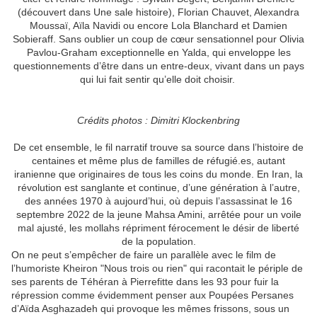
(découvert dans Une sale histoire), Florian Chauvet, Alexandra
Moussaï, Aïla Navidi ou encore Lola Blanchard et Damien
Sobieraff. Sans oublier un coup de cœur sensationnel pour Olivia
Pavlou-Graham exceptionnelle en Yalda, qui enveloppe les
questionnements d’être dans un entre-deux, vivant dans un pays
qui lui fait sentir qu’elle doit choisir.
Crédits photos : Dimitri Klockenbring
De cet ensemble, le fil narratif trouve sa source dans l’histoire de
centaines et même plus de familles de réfugié.es, autant
iranienne que originaires de tous les coins du monde. En Iran, la
révolution est sanglante et continue, d’une génération à l’autre,
des années 1970 à aujourd’hui, où depuis l’assassinat le 16
septembre 2022 de la jeune Mahsa Amini, arrêtée pour un voile
mal ajusté, les mollahs répriment férocement le désir de liberté
de la population.
On ne peut s’empêcher de faire un parallèle avec le film de
l’humoriste Kheiron "Nous trois ou rien" qui racontait le périple de
ses parents de Téhéran à Pierrefitte dans les 93 pour fuir la
répression comme évidemment penser aux Poupées Persanes
d’Aïda Asghazadeh qui provoque les mêmes frissons, sous un