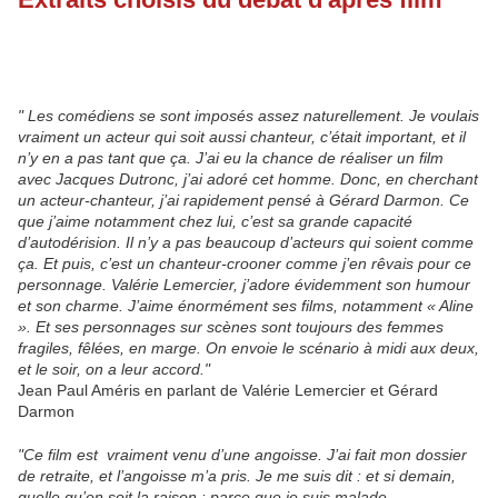
" Les comédiens se sont imposés assez naturellement. Je voulais
vraiment un acteur qui soit aussi chanteur, c’était important, et il
n’y en a pas tant que ça. J’ai eu la chance de réaliser un film
avec Jacques Dutronc, j’ai adoré cet homme. Donc, en cherchant
un acteur-chanteur, j’ai rapidement pensé à Gérard Darmon. Ce
que j’aime notamment chez lui, c’est sa grande capacité
d’autodérision. Il n’y a pas beaucoup d’acteurs qui soient comme
ça. Et puis, c’est un chanteur-crooner comme j’en rêvais pour ce
personnage. Valérie Lemercier, j’adore évidemment son humour
et son charme. J’aime énormément ses films, notamment « Aline
». Et ses personnages sur scènes sont toujours des femmes
fragiles, fêlées, en marge. On envoie le scénario à midi aux deux,
et le soir, on a leur accord."
Jean Paul Améris en parlant de Valérie Lemercier et Gérard
Darmon
"Ce film est vraiment venu d’une angoisse. J’ai fait mon dossier
de retraite, et l’angoisse m’a pris. Je me suis dit : et si demain,
quelle qu’en soit la raison : parce que je suis malade