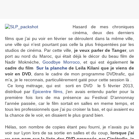
Hasard de mes chroniques
cinéma, deux des derniers
films que j'ai pu voir en février se déroulent dans la même ville,
une ville qui n'est pourtant pas celle la plus fréquentées par les
studios de cinéma. Par cette ville,
je veux parler de Tanger
, un
port au nord du Maroc, qui était déjà le décor du beau film de
Nadir Moknéche,
Goodbye Morroco
, et qui est également
le
cadre du film
Sur la planche
de Leila Kilani que je viens de
voir en DVD
, dans le cadre de mon programme DVDtrafic, qui
m'a, je le reconnais, particulièrement gaté pour cette session là .
Ce long métrage, qui est sorti en DVD le 5 février 2013,
distribué par
Epicentre films,
j'en avais entendu parler pour la
première fois lors de ma présence au Festival D'annonnay
l'année passée, car le film sortait en salles en meme temps, et
tous les professionnels que j'ai pu croiser la bas, et qui avaient eu
la chance de le voir, en disaient le plus grand bien.
Hélas, son nombre de copies étant peu fourni, je n'avais pu le
voir sur Lyon lors de sa sortie en salles et du coup,
lorsque j'ai
vu son nom sur la liste des DVD proposés par Cinétrafic, je