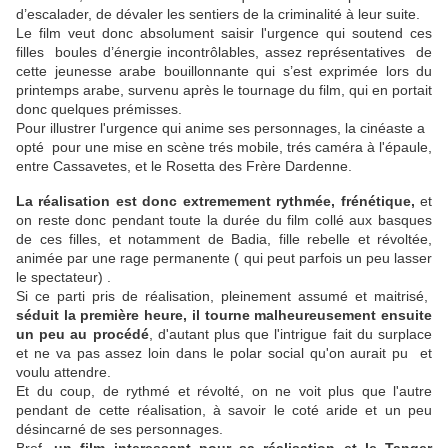
d’escalader, de dévaler les sentiers de la criminalité à leur suite.
Le film veut donc absolument saisir l'urgence qui soutend ces
filles boules d’énergie incontrôlables, assez représentatives de
cette jeunesse arabe bouillonnante qui s’est exprimée lors du
printemps arabe, survenu après le tournage du film, qui en portait
donc quelques prémisses.
Pour illustrer l'urgence qui anime ses personnages, la cinéaste a
opté pour une mise en scène trés mobile, trés caméra à l'épaule,
entre Cassavetes, et le Rosetta des Frère Dardenne.
La réalisation est donc extremement rythmée, frénétique,
et
on reste donc pendant toute la durée du film collé aux basques
de ces filles, et notamment de Badia, fille rebelle et révoltée,
animée par une rage permanente ( qui peut parfois un peu lasser
le spectateur) .
Si ce parti pris de réalisation, pleinement assumé et maitrisé,
séduit la première heure, il tourne malheureusement ensuite
un peu au procédé
, d'autant plus que l'intrigue fait du surplace
et ne va pas assez loin dans le polar social qu'on aurait pu et
voulu attendre.
Et du coup, de rythmé et révolté, on ne voit plus que l'autre
pendant de cette réalisation, à savoir le coté aride et un peu
désincarné de ses personnages.