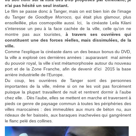
n'ai pas hésité un seul instant.
Le film se passe donc à Tanger, mais on est bien loin de l'image
du Tanger de
Goodbye Morroco,
qui était plus glamour, plus
ensolleillée, plus cosmopolite aussi. Ici, la cinéaste Leila Kilani
s'interesse un peu à la face cachée de la ville, celle qu'on ne
montre pas aux touristes,
à travers ses ouvrières qui
constituent une des forces réelles, mais dissimulées, de la
ville.
Comme l'explique la cinéaste dans un des beaux bonus du DVD,
la ville a explosé ces dernières années : auparavant mal aimée
du pouvoir royal, la ville s'est métamorphosée autour du nouveau
port et de la Zone Franche, afin de devenir d'ici 2015 la base
arrière industrielle de l’Europe.
Du coup, les ouvrières de Tanger sont des personnes
importantes de la ville, même si on ne les voit pas forcément
puisque la plupart travaillent de nuit et rentrent dormir à l'aube
chez elle. . Dès l’aube, elles se mettent en marche et traversent à
pieds ce genre de paysage commun à toutes les périphéries des
villes marocaines : des immeubles aux murs de béton nu, aux
rideaux de fer baissés, aux baraques inachevées qui gangrènent
le flanc pelé des collines.