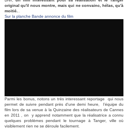
Bref,
un film interessant pour sa réalisation et le Tanger
original qu'il nous montre, mais qui ne convainc, hélas, qu'à
moitié.
..
Sur la planche Bande annonce du film
Parmi les bonus, notons un très interessant reportage qui nous
permet de suivre pendant près d'une demi heure, l’équipe du
film lors de sa venue à la Quinzaine des réalisateurs de Cannes
en 2011 , on y apprend notamment que la réalisatrice a connu
quelques problèmes pendant le tournage à Tanger, ville où
visiblement rien ne se déroule facilement.