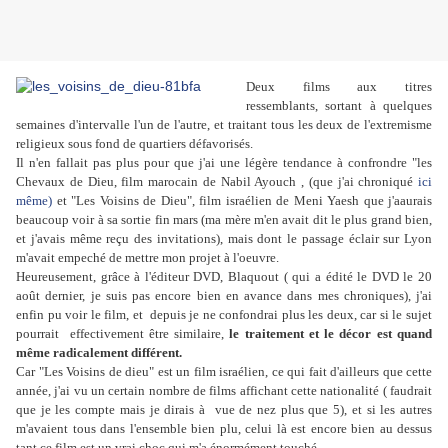
Deux films aux titres
ressemblants, sortant à quelques
semaines d'intervalle l'un de l'autre, et traitant tous les deux de l'extremisme
religieux sous fond de quartiers défavorisés.
Il n'en fallait pas plus pour que j'ai une légère tendance à confrondre "les
Chevaux de Dieu, film marocain de Nabil Ayouch , (que j'ai chroniqué
ici
même)
et "Les Voisins de Dieu", film israélien de Meni Yaesh que j'aaurais
beaucoup voir à sa sortie fin mars (ma mère m'en avait dit le plus grand bien,
et j'avais même reçu des invitations), mais dont le passage éclair sur Lyon
m'avait empeché de mettre mon projet à l'oeuvre.
Heureusement, grâce à l'éditeur DVD, Blaquout ( qui a édité le DVD le 20
août dernier, je suis pas encore bien en avance dans mes chroniques), j'ai
enfin pu voir le film, et depuis je ne confondrai plus les deux, car si le sujet
pourrait effectivement être similaire,
le traitement et le décor est quand
même radicalement différent.
Car "Les Voisins de dieu" est un film israélien, ce qui fait d'ailleurs que cette
année, j'ai vu un certain nombre de films affichant cette nationalité ( faudrait
que je les compte mais je dirais à vue de nez plus que 5), et si les autres
m'avaient tous dans l'ensemble bien plu, celui là est encore bien au dessus
tant ce film est un vrai choc qui m'a énormément touché.