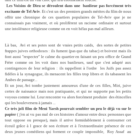
Les Voisins de Dieu se déroulent dans une banlieue pas forcément très
excitante de Tel Aviv
. Et c'est un des premiers grands mérites du film de nous
offrir une chronique de ces quartiers populaires de Tel-Aviv que je ne
connaissais pas vraiment, et où prolifèrent un racisme ordinaire et surtout
une intolérance religieuse comme on en voit hélas pas mal ailleurs.
Là bas, Avi et ses potes sont de vraies petits caids, des sortes de petites
frappes juives orthodoxes : ils fument (pas que du tabac) et boivent mais ils
font aussi "respecter" le calme du quartier en faisant un peu office de Grand
Frère comme on les voit dans nos banlieues, sauf que c'est adapté aux
contingences de leur religion : ils rappellent à l'ordre les Juifs pas assez
fidèles à la synagogue, ils menacent les filles trop libres et ils tabassent les
Arabes de passage...
Et un jour, Avi tombe justement amoureux d'une de ces filles, Miri, juive
certes de naissance mais non pratiquante, et qui ne supporte pas les petits
voyous comme lui. Leur rencontre va alors forcément produire des étincelles
qui les bouleversera à jamais ...
Ce très joli film de Meni Yaesh pourrait sembler un peu le déjà vu sur le
papier
( j'en ai vu pas mal de ces histoires d'amour entre deux personnes que
tout oppose ou presque), mais il arrive formidablement à contourner cet
éceuil grâce à l grace de son écriture et à l'extraordinaire présence de ces
deux jeunes comédiens qui forment ce couple impossible, Roy Assaf au