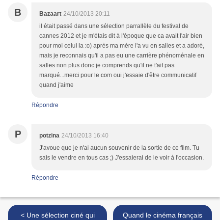
B
Bazaart
24/10/2013 20:11
il était passé dans une sélection parrallèle du festival de
cannes 2012 et je m'étais dit à l'époque que ca avait l'air bien
pour moi celui la :o) après ma mère l'a vu en salles et a adoré,
mais je reconnais qu'il a pas eu une carrière phénoménale en
salles non plus donc je comprends qu'il ne t'ait pas
marqué...merci pour le com oui j'essaie d'être communicatif
quand j'aime
Répondre
P
potzina
24/10/2013 16:40
J'avoue que je n'ai aucun souvenir de la sortie de ce film. Tu
sais le vendre en tous cas ;) J'essaierai de le voir à l'occasion.
Répondre
< Une sélection ciné qui
Quand le cinéma français