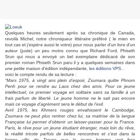
Quelques heures seulement après sa chronique de Canada,
revoilà Michel, notre chroniqueur littéraire préféré ( le mien en
tout cas et j'espère aussi le votre) pour nous parler d'un livre d'un
auteur (juste) un peu moins connu que Richard Ford, Phiseth
Srun qui nous a envoyé un bel exemplaire dédicacé de son
premier roman Phiseth Srun paru il y a quelques semaines dans
une petite maison d'édition indépendante,
les éditions VPS...
voici le compte rendu de sa lecture :
"Mars 1975, à vingt ans plein d’espoir, Zsumara quitte Phnom
Penh pour se rendre au Laos chez des amis. Pour ce jeune
intellectuel, ce premier voyage en solitaire sans sa famille à un
frais parfum de liberté. Le jeune homme ne le sait pas encore
mais ce voyage d’agrément sera le début de l’exil.
Avril 1975, les Khmers rouges envahissent le Cambodge,
Zsumara ne peut plus rentrer chez lui, sa maitrise de la langue
Française lui permet d’obtenir un laisser-passer pour la France.
Paris, le rêve pour un jeune étudiant étranger, mais loin du rêve,
la réalité tricote parfois de belles rencontres et c’est dans la
bonne ville de Troyes que le jeune homme vert fera