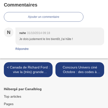
Commentaires
Ajouter un commentaire
N
nahe
31/10/2014 09:18
Je dois justement le lire bientôt, j'ai hâte !
Répondre
< Canada de Richard Ford :
Concours Univers ciné
vive la (très) grande
Octobre : des codes à
littérature américaine!!
gagner pour Tristesse Club
et Eastern Boys >
Hébergé par Canalblog
Top articles
Pages