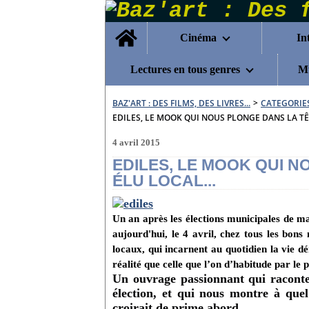
Home
Cinéma
In
Lectures en tous genres
Mu
BAZ'ART : DES FILMS, DES LIVRES...
>
CATEGORIE
EDILES, LE MOOK QUI NOUS PLONGE DANS LA TÊT
4 avril 2015
EDILES, LE MOOK QUI N
ÉLU LOCAL...
Un an après les élections municipales de m
aujourd'hui, le 4 avril, chez tous les bo
locaux, qui incarnent au quotidien la vie dé
réalité que celle que l’on d’habitude par le
Un ouvrage passionnant qui raconte 
élection, et qui nous montre à quel
croirait de prime abord.