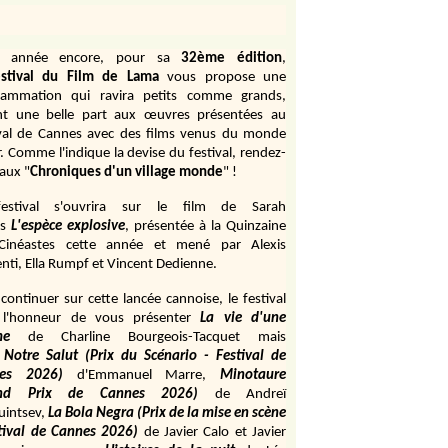
e année encore, pour sa
32ème édition
,
stival du Film de Lama
vous propose une
rammation qui ravira petits comme grands,
ant une belle part aux œuvres présentées au
ival de Cannes avec des films venus du monde
r. Comme l'indique la devise du festival, rendez-
aux "
Chroniques d'un village monde
" !
estival s'ouvrira sur le film de Sarah
s
L'espèce explosive
, présentée à la Quinzaine
Cinéastes cette année et mené par Alexis
ti, Ella Rumpf et Vincent Dedienne.
continuer sur cette lancée cannoise, le festival
 l'honneur de vous présenter
La vie d'une
me
de
Charline Bourgeois-Tacquet
mais
Notre Salut (Prix du Scénario - Festival de
es 2026)
d'Emmanuel Marre,
Minotaure
and Prix de Cannes 2026)
de Andreï
uintsev,
La Bola Negra (Prix de la mise en scène
tival de Cannes 2026)
de Javier Calo et Javier