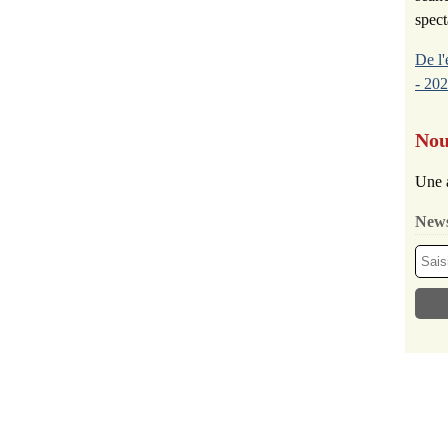
spect
De l'
- 202
Nou
Une 
News