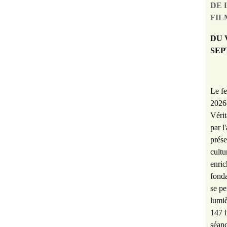
DE 
FILM
DU 
SEP
Le fe
2026 
Vérit
par l
prése
cultu
enric
fonda
se pe
lumiè
147 i
séanc