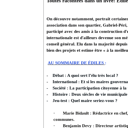
Toutes racontées dans un livre: Edile
On découvre notamment, portrait certainem
association dans son quartier, Gabriel-Péri, 
participé avec des amis à la construction d
internationale est d'ailleurs devenue son mét
conseil général. Elu dans la majorité depui
bien des projets et estime être « à la meille
AU SOMMAIRE DE ÉDILES
:
-
Débat : A quoi sert l’élu très local ?
-
International : Et si les maires gouvern
- Société : La participation citoyenne à la 
-
Histoire : Deux siècles de vie municipale 
- Jeu-test : Quel maire seriez-vous ?
·
Marie Bidault : Rédactrice en chef,
communes.
·
Benjamin Devy : Directeur artistiq