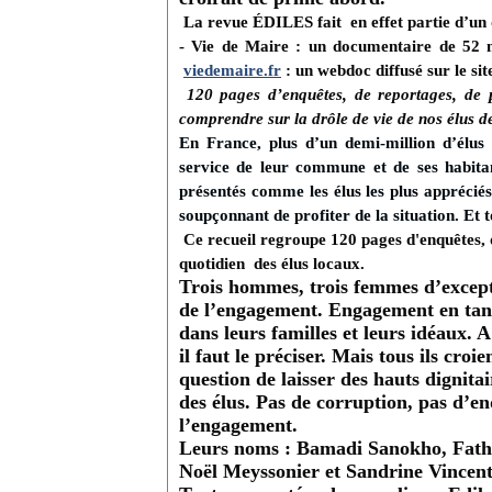
La revue ÉDILES fait en effet partie d’un 
-
Vie
de
Maire
: un documentaire de 52 mi
viedemaire.fr
:
un webdoc diffusé sur le sit
120 pages d’enquêtes, de reportages, de po
comprendre sur la drôle de vie de nos élus de
En France, plus d’un demi-million d’élus
service de leur commune et de ses habit
présentés comme les élus les plus appréciés 
soupçonnant de profiter de la situation. Et
Ce recueil regroupe 120 pages d'enquêtes, d
quotidien des élus locaux.
Trois hommes, trois femmes d’except
de l’engagement. Engagement en tan
dans leurs familles et leurs idéaux. 
il faut le préciser. Mais tous ils cro
question de laisser des hauts dignitai
des élus. Pas de corruption, pas d’
l’engagement.
Leurs noms : Bamadi Sanokho, Fathi
Noël Meyssonier et Sandrine Vincent. e