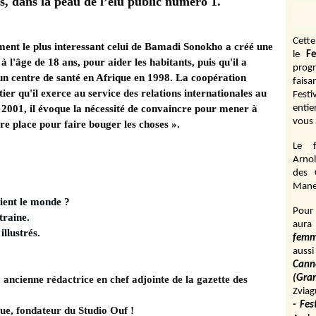
s, dans la peau de l’élu public numéro 1.
Cett
ent le plus interessant celui de Bamadi Sonokho a créé une
le
Fe
à l'âge de 18 ans, pour aider les habitants, puis qu'il a
prog
'un centre de santé en Afrique en 1998. La coopération
fais
ier qu'il exerce au service des relations internationales au
Fest
s 2001, il évoque la nécessité de convaincre pour mener à
entie
vous 
ure place pour faire bouger les choses ».
Le f
Arnol
des 
Manen
aient le monde ?
Pour 
traine.
aura
illustrés.
fem
aussi
Cann
(Gr
 ancienne rédactrice en chef adjointe de la gazette des
Zviag
- Fes
ue, fondateur du Studio Ouf !