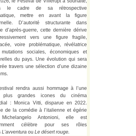
026, le Festival de Villerupt a souhaité,
s le cadre de sa rétrospective
matique, mettre en avant la figure
rnelle. D’autorité structurante dans
alie d’après-guerre, cette dernière dérive
ressivement vers une figure fragile,
acée, voire problématique, révélatrice
 mutations sociales, économiques et
urelles du pays. Une évolution qui sera
strée travers une sélection d’une dizaine
lms.
estival rendra aussi hommage à l’une
 plus grandes icones du cinéma
ial : Monica Vitti, disparue en 2022.
e de la comédie à l’italienne et égérie
Michelangelo Antonioni, elle est
amment célèbre pour ses rôles
s
L’
avventura
ou
Le désert rouge
.