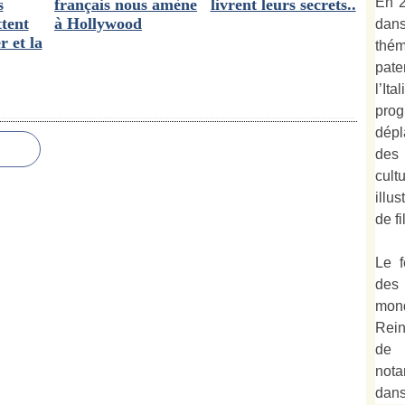
En 2
s
français nous amène
livrent leurs secrets..
tent
à Hollywood
dan
r et la
thé
pate
l’It
prog
dépl
des
cult
illu
de fi
Le f
des
mond
Rein
de 
not
dan