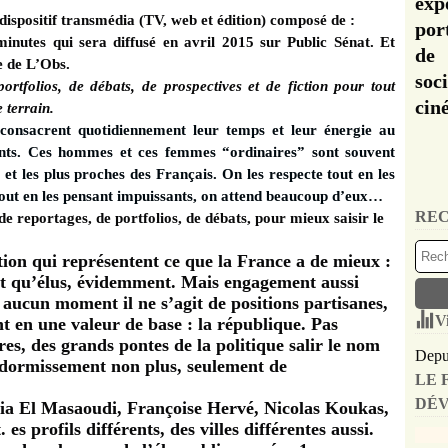
exp
dispositif transmédia (TV, web et édition) composé de :
por
nutes qui sera diffusé en avril 2015 sur Public Sénat. Et
de 
e de L’Obs.
soc
rtfolios, de débats, de prospectives et de fiction pour tout
cin
 terrain.
 consacrent quotidiennement leur temps et leur énergie au
ants. Ces hommes et ces femmes “ordinaires” sont souvent
et les plus proches des Français. On les respecte tout en les
 tout en les pensant impuissants, on attend beaucoup d’eux…
REC
e reportages, de portfolios, de débats, pour mieux saisir le
ion qui représentent ce que la France a de mieux :
t qu’élus, évidemment. Mais engagement aussi
A aucun moment il ne s’agit de positions partisanes,
V
ient en une valeur de base : la république. Pas
res, des grands pontes de la politique salir le nom
Depui
endormissement non plus, seulement de
LE 
DÉV
a El Masaoudi, Françoise Hervé, Nicolas Koukas,
s profils différents, des villes différentes aussi.