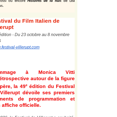
ossi ou encore
Histoires de la nuit
de Léa
us.
tival
du Film Italien de
lerupt
édition
-
Du
2
3
octobre au
8
novembre
6
festival-villerupt.com
mmage à Monica Vitti
étrospective autour de la figure
e
père, la 49
édition du Festival
Villerupt dévoile ses premiers
éments de programmation et
 affiche officielle
.