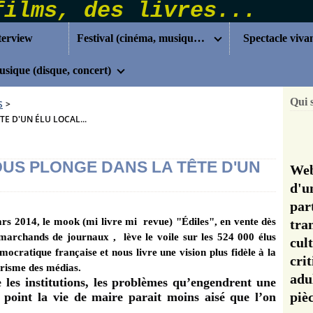
terview
Festival (cinéma, musique...)
Spectacle viva
sique (disque, concert)
Qui 
S
>
E D'UN ÉLU LOCAL...
OUS PLONGE DANS LA TÊTE D'UN
Web
d'u
pa
ars 2014, le mook (mi livre mi
revue) "Édiles", en vente dès
tra
ns marchands de journaux ,
lève le voile sur les 524 000 élus
cul
mocratique française et nous livre une vision plus fidèle à la
cri
 prisme des médias.
adu
les institutions, les problèmes qu’engendrent une
pi
 point la vie de maire parait moins aisé que l’on