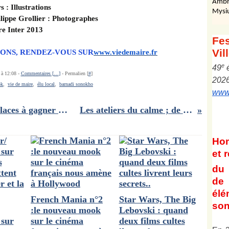
Ambr
 : Illustrations
Mysi
lippe Grollier : Photographes
vre Inter 2013
Fes
Vil
ONS, RENDEZ-VOUS SUR
www.viedemaire.fr
e
4
9
 à 12:08 -
Commentaires [
…
]
- Permalien [
#
]
202
ok
,
vie de maire
,
élu local
,
barnadi sonokho
www.
Concours PROFANATION : des places à gagner pour voir le 2ème volet des enquêtes du Département V
Les ateliers du calme ; de coloriages divers et intelligents!!
Ho
et
r
du 
de 
él
French Mania n°2
Star Wars, The Big
son
:le nouveau mook
Lebovski : quand
 sur
sur le cinéma
deux films cultes