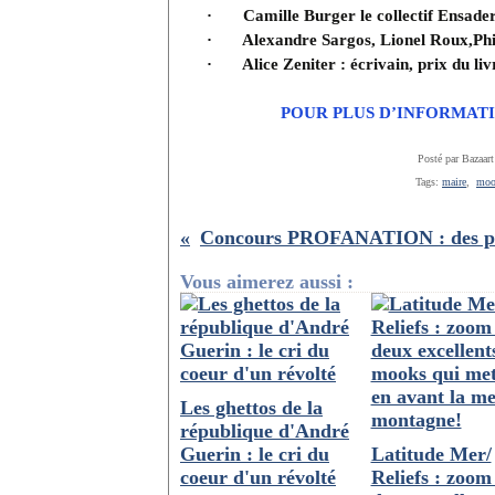
·
Camille Burger le collectif Ensaders
·
Alexandre Sargos, Lionel Roux,Phi
·
Alice Zeniter : écrivain, prix du li
POUR PLUS D’INFORMATI
Posté par Bazaart
Tags:
maire
,
mo
Vous aimerez aussi :
Les ghettos de la
république d'André
Guerin : le cri du
Latitude Mer/
coeur d'un révolté
Reliefs : zoom