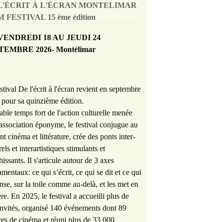
L'ÉCRIT À L'ÉCRAN MONTELIMAR
 FESTIVAL 15 ème édition
VENDREDI 18 AU JEUDI 24
TEMBRE 2026- Montélimar
stival De l'écrit à l'écran revient en septembre
pour sa quinzième édition.
able temps fort de l'action culturelle menée
'association éponyme, le festival conjugue au
nt cinéma et littérature, crée des ponts inter-
rels et interartistiques stimulants et
hissants. Il s'articule autour de 3 axes
mentaux: ce qui s’écrit, ce qui se dit et ce qui
nse, sur la toile comme au-delà, et les met en
re. En 2025, le festival a accueilli plus de
nvités, organisé 140 événements dont 89
es de cinéma et réuni plus de 33 000