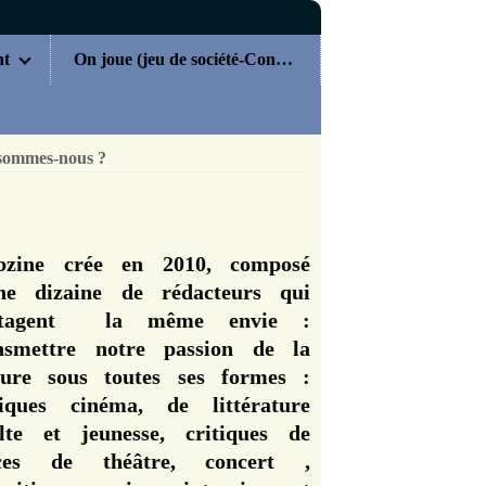
nt
On joue (jeu de société-Concours)
sommes-nous ?
zine crée en 2010, composé
ne dizaine de rédacteurs qui
rtagent la même envie :
nsmettre notre passion de la
ture sous toutes ses formes :
tiques cinéma, de littérature
lte et jeunesse, critiques de
èces de théâtre, concert ,