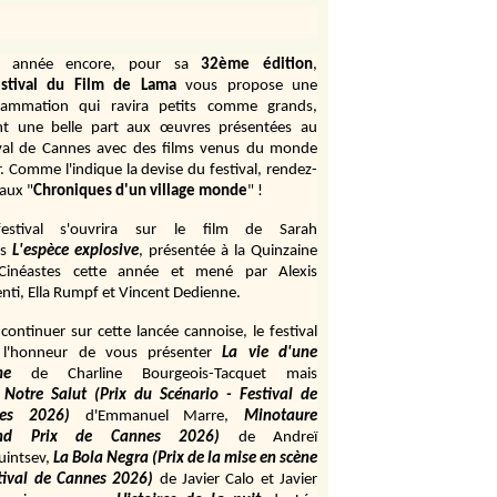
e année encore, pour sa
32ème édition
,
stival du Film de Lama
vous propose une
rammation qui ravira petits comme grands,
ant une belle part aux œuvres présentées au
ival de Cannes avec des films venus du monde
r. Comme l'indique la devise du festival, rendez-
aux "
Chroniques d'un village monde
" !
estival s'ouvrira sur le film de Sarah
s
L'espèce explosive
, présentée à la Quinzaine
Cinéastes cette année et mené par Alexis
ti, Ella Rumpf et Vincent Dedienne.
continuer sur cette lancée cannoise, le festival
 l'honneur de vous présenter
La vie d'une
me
de
Charline Bourgeois-Tacquet
mais
Notre Salut (Prix du Scénario - Festival de
es 2026)
d'Emmanuel Marre,
Minotaure
and Prix de Cannes 2026)
de Andreï
uintsev,
La Bola Negra (Prix de la mise en scène
tival de Cannes 2026)
de Javier Calo et Javier