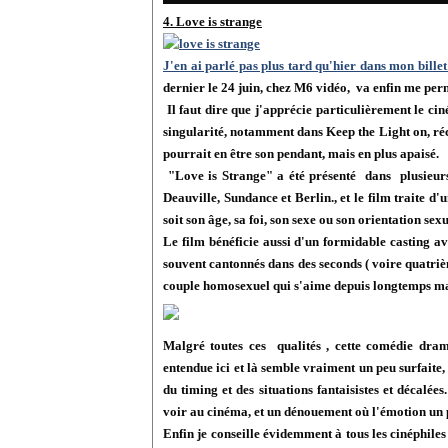
4. Love is strange
J'en ai parlé pas plus tard qu'hier dans mon bill
dernier le 24 juin, chez M6 vidéo, va enfin me per
Il faut dire que j'apprécie particulièrement le ci
singularité, notamment dans
Keep the Light on
, r
pourrait en être son pendant, mais en plus apaisé.
"Love is Strange" a été
présenté dans plusieurs 
Deauville, Sundance et Berlin., et le film traite d
soit son âge, sa foi, son sexe ou son orientation sexu
Le film bénéficie aussi d'un
formidable casting av
souvent cantonnés dans des seconds ( voire quatriè
couple homosexuel qui s'aime depuis longtemps mai
Malgré toutes ces qualités , cette comédie dr
entendue ici et là semble vraiment un peu surfaite,
du timing et des situations fantaisistes et décalée
voir au cinéma, et un dénouement où l'émotion un 
Enfin je conseille évidemment à tous les cinéphiles