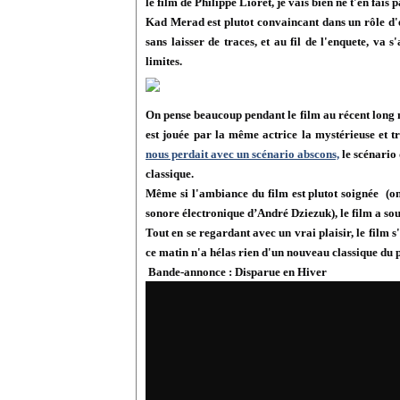
le film de Philippe Lioret, je vais bien ne t'en fais
Kad Merad est plutot convaincant dans un rôle d'e
sans laisser de traces, et au fil de l'enquete, va 
limites.
On pense beaucoup pendant le film au récent long m
est jouée par la même actrice la mystérieuse et 
nous perdait avec un scénario abscons,
le scénario 
classique.
Même si l'ambiance du film est plutot soignée (
sonore électronique d’André Dziezuk), le film a sou
Tout en se regardant avec un vrai plaisir, le film s
ce matin n'a hélas rien d'un nouveau classique du p
Bande-annonce : Disparue en Hiver