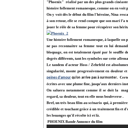
"Phoenix" réalisé par un des plus grands cinéaste
histoire follement romanesque, comme on en voit pa
On y voit dès le début du film l'héroine, Nina resc
à son retour, elle se rend compte que son mari l’a 
jouer le rôle de sa femme pour récupérer son hérit
Une histoire follement romanesque, à laquelle on 
ne pas reconnaitre sa femme tout en lui demanda
bloquage, on est totalement épaté par le souffle de
degrès différents, tant les symboles sur cette allem
Le tandem d'acteur Hoss / Zehrfeld est absolume
singularité, monte progressivement en douleur et e
. Cert
peines d'amour
qu'on arrive pas à surmonter
écrites avec une plume fine, jusqu’aux derniers ins
On saluera notamment comme il se doit la magnif
regard, sa douleur, tout en elle nous bouleverse .
Bref, un très beau film au scénario qui, à premièr
crédible et touchant grâce à un traitement fin et 
les louanges qu'il récolte ici et là.
PHOENIX Bande Annonce du film