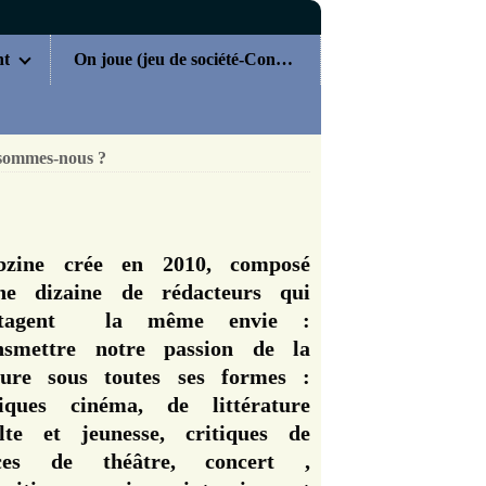
nt
On joue (jeu de société-Concours)
sommes-nous ?
zine crée en 2010, composé
ne dizaine de rédacteurs qui
rtagent la même envie :
nsmettre notre passion de la
ture sous toutes ses formes :
tiques cinéma, de littérature
lte et jeunesse, critiques de
èces de théâtre, concert ,