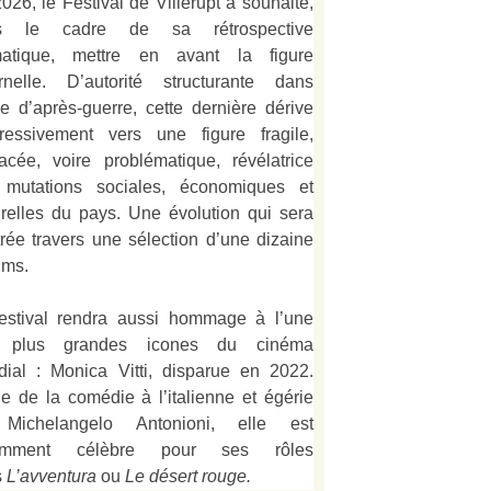
026, le Festival de Villerupt a souhaité,
s le cadre de sa rétrospective
matique, mettre en avant la figure
rnelle. D’autorité structurante dans
alie d’après-guerre, cette dernière dérive
ressivement vers une figure fragile,
acée, voire problématique, révélatrice
 mutations sociales, économiques et
urelles du pays. Une évolution qui sera
strée travers une sélection d’une dizaine
lms.
estival rendra aussi hommage à l’une
 plus grandes icones du cinéma
ial : Monica Vitti, disparue en 2022.
e de la comédie à l’italienne et égérie
Michelangelo Antonioni, elle est
amment célèbre pour ses rôles
s
L’
avventura
ou
Le désert rouge
.