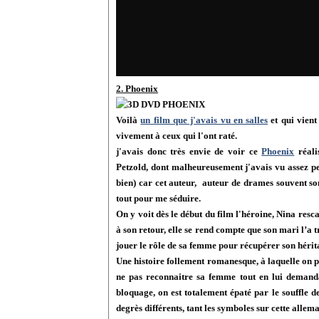
2. Phoenix
Voilà
un film que j'avais vu en salles
et qui vien
vivement à ceux qui l'ont raté.
j'avais donc très envie de voir ce
Phoenix
réali
Petzold, dont malheureusement j'avais vu assez p
bien) car cet auteur, auteur de drames souvent s
tout pour me séduire.
On y voit dès le début du film l'héroine, Nina resc
à son retour, elle se rend compte que son mari l’a 
jouer le rôle de sa femme pour récupérer son hérit
Une histoire follement romanesque, à laquelle on 
ne pas reconnaitre sa femme tout en lui demanda
bloquage, on est totalement épaté par le souffle de
degrès différents, tant les symboles sur cette allem