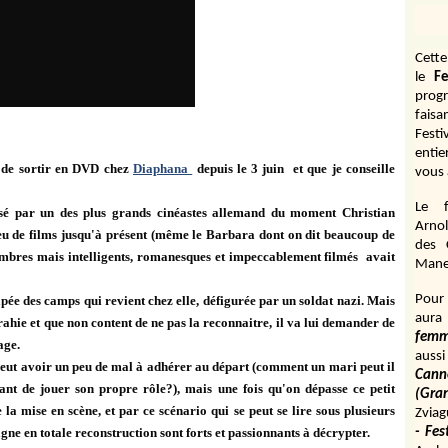
Cett
le
Fe
prog
fais
Fest
entie
t de sortir en DVD chez
Diaphana
depuis le 3 juin et que je conseille
vous 
Le f
sé par un des plus grands cinéastes allemand du moment Christian
Arnol
eu de films jusqu'à présent (même le Barbara dont on dit beaucoup de
des 
ombres mais intelligents, romanesques et impeccablement filmés avait
Manen
Pour 
apée des camps qui revient chez elle, défigurée par un soldat nazi. Mais
aura
trahie et que non content de ne pas la reconnaitre, il va lui demander de
fem
age.
aussi
peut avoir un peu de mal à adhérer au départ (comment un mari peut il
Cann
nt de jouer son propre rôle?), mais une fois qu'on dépasse ce petit
(Gr
 la mise en scène, et par ce scénario qui se peut se lire sous plusieurs
Zviag
agne en totale reconstruction sont forts et passionnants à décrypter.
- Fes