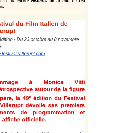
ossi ou encore
Histoires de la nuit
de Léa
us.
tival
du Film Italien de
lerupt
édition
-
Du
2
3
octobre au
8
novembre
6
festival-villerupt.com
mmage à Monica Vitti
étrospective autour de la figure
e
père, la 49
édition du Festival
Villerupt dévoile ses premiers
éments de programmation et
 affiche officielle
.