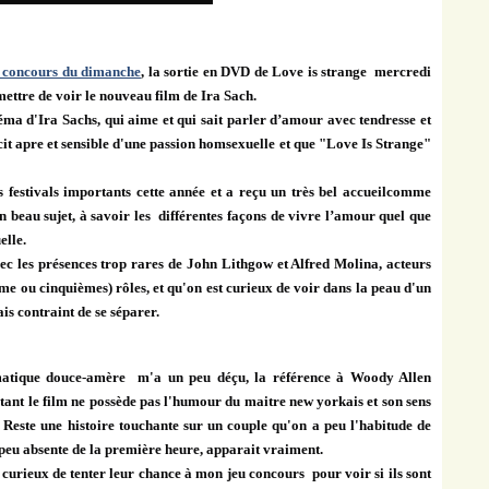
et concours du dimanche
, la sortie en DVD de Love is strange mercredi
mettre de voir le nouveau film de
Ira Sach.
néma d'Ira Sachs, qui aime et qui sait parler d’amour avec tendresse et
écit apre et sensible d'une passion homsexuelle et que "Love Is Strange"
festivals importants cette année et a reçu un très bel accueilcomme
'un beau sujet, à savoir les différentes façons de vivre l’amour quel que
elle.
ec les présences trop rares de John Lithgow et Alfred Molina, acteurs
me ou cinquièmes) rôles, et qu'on est curieux de voir dans la peau d'un
s contraint de se séparer.
amatique douce-amère m'a un peu déçu, la référence à Woody Allen
 tant le film ne possède pas l'humour du maitre new yorkais et son sens
s. Reste une histoire touchante sur un couple qu'on a peu l'habitude de
peu absente de la première heure, apparait vraiment.
 curieux de tenter leur chance à mon jeu concours pour voir si ils sont