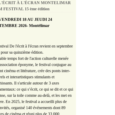
L'ÉCRIT À L'ÉCRAN MONTELIMAR
 FESTIVAL 15 ème édition
VENDREDI 18 AU JEUDI 24
TEMBRE 2026- Montélimar
stival De l'écrit à l'écran revient en septembre
pour sa quinzième édition.
able temps fort de l'action culturelle menée
'association éponyme, le festival conjugue au
nt cinéma et littérature, crée des ponts inter-
rels et interartistiques stimulants et
hissants. Il s'articule autour de 3 axes
mentaux: ce qui s’écrit, ce qui se dit et ce qui
nse, sur la toile comme au-delà, et les met en
re. En 2025, le festival a accueilli plus de
nvités, organisé 140 événements dont 89
es de cinéma et réuni plus de 33 000