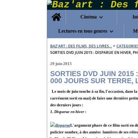
Home
Cinéma
In
Lectures en tous genres
Mu
BAZ'ART : DES FILMS, DES LIVRES...
>
CATEGORIE
SORTIES DVD JUIN 2015 : DISPARUE EN HIVER, P
29 juin 2015
SORTIES DVD JUIN 2015 
000 JOURS SUR TERRE, 
Le mois de juin touche à sa fin, l'occasion, dans l
carrément sorti en mai) de faire une dernière petite
des derniers jours :
1. Disparue en hiver
:
L'argument phare de ce film sorti en dé
policier sombre, à des années lumières de ses rôles