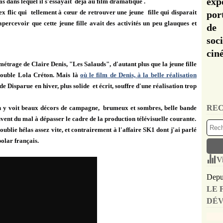
exp
 pas dans lequel il s'essayait déjà au film dramatique .
x flic qui tellement à cœur de retrouver une jeune fille qui disparait
por
s'apercevoir que cette jeune fille avait des activités un peu glauques et
de 
soc
cin
étrage de Claire Denis, "Les Salauds", d'autant plus que la jeune fille
trouble Lola Créton. Mais là
où le film de Denis, à la belle réalisation
de Disparue en hiver, plus solide et écrit, souffre d'une réalisation trop
REC
on y voit beaux décors de campagne, brumeux et sombres, belle bande
vent du mal à dépasser le cadre de la production télévisuelle courante.
'oublie hélas assez vite, et contrairement à l'affaire SK1 dont j'ai parlé
olar français.
V
Depui
LE 
DÉV