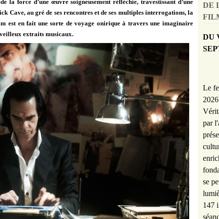
de la force d’une œuvre soigneusement réfléchie, travestissant d’une
DE 
ick Cave, au gré de ses rencontres et de ses multiples interrogations, la
FILM
m est en fait une sorte de voyage onirique à travers une imaginaire
veilleux extraits musicaux.
DU 
SEP
Le fe
2026 
Vérit
par l
prése
cultu
enric
fonda
se pe
lumiè
147 i
séanc