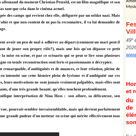
Ambr
s allemand du moment Christian Petzold, est un film magnifique et son
Mysi
s tant que cela dans le cinéma actuel.
apée des camps qui revient chez elle, défigurée par un soldat nazi. Mais
trahie et que non content de ne pas la reconnaitre, il va lui demander de
Fes
age.
Vil
e
4
9
peut avoir un peu de mal à adhérer au départ (comment un mari peut il
202
nt de jouer son propre rôle?), mais une fois qu'on dépasse ce petit
www.
 la mise en scène, et par ce scénario qui se peut se lire sous plusieurs
agne en totale reconstruction sont forts et passionnants à décrypter.
nt remarquable,
d'ambiguités et de nuances, et leur relation, pleine de
n intensité sur cette histoire plein de lyrisme et d'ambiguité sur ces
es, leurs motivations ne sont jamais vraiment palpables, mais elles sont
Ho
tants, d'une très grande beauté, qu'elles touchent profondément.
et
r
ique interprétation de Nina Hoss : son allure, sa délicatesse, son
du 
de 
e vue, pourrait sembler invraisemblable, mais qui devient parfaitement
él
d'une grande pudeur d'un metteur en scène qui mérite effectivement tous
son