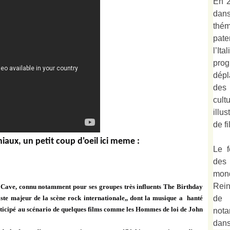
En 2
dan
thé
pate
l’It
prog
dépl
des
cult
illu
de fi
iaux, un petit coup d'oeil ici meme :
Le f
des
mond
Rein
 Cave, connu notamment pour ses groupes très influents The Birthday
de 
ste majeur de la scène rock internationale,, dont la musique a hanté
participé au scénario de quelques films comme les Hommes de loi de John
not
dan