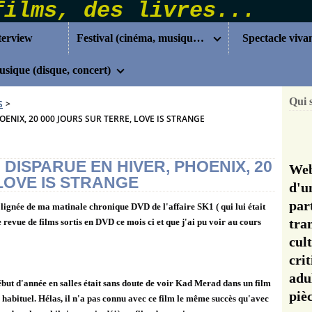
terview
Festival (cinéma, musique...)
Spectacle viva
sique (disque, concert)
Qui 
S
>
HOENIX, 20 000 JOURS SUR TERRE, LOVE IS STRANGE
: DISPARUE EN HIVER, PHOENIX, 20
Web
LOVE IS STRANGE
d'u
pa
a lignée de ma matinale chronique DVD de l'affaire SK1 ( qui lui était
tra
 revue de films sortis en DVD ce mois ci et que j'ai pu voir au cours
cul
cri
adu
but d'année en salles était sans doute de voir Kad Merad dans un film
pi
 habituel. Hélas, il n'a pas connu avec ce film le même succès qu'avec