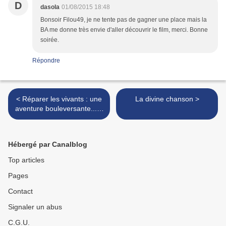
D
dasola
01/08/2015 18:48
Bonsoir Filou49, je ne tente pas de gagner une place mais la
BA me donne très envie d'aller découvrir le film, merci. Bonne
soirée.
Répondre
< Réparer les vivants : une
La divine chanson >
aventure bouleversante...et
palpitante!!
Hébergé par Canalblog
Top articles
Pages
Contact
Signaler un abus
C.G.U.