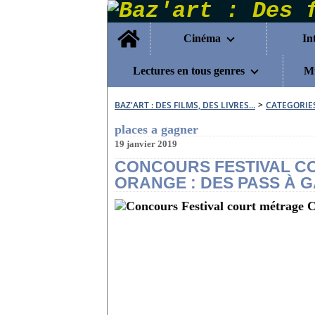
Home
Cinéma
In
Lectures en tous genres
Mu
BAZ'ART : DES FILMS, DES LIVRES...
>
CATEGORIE
places a gagner
19 janvier 2019
CONCOURS FESTIVAL C
ORANGE : DES PASS À 