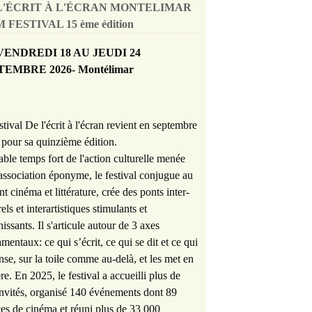
L'ÉCRIT À L'ÉCRAN MONTELIMAR
 FESTIVAL 15 ème édition
VENDREDI 18 AU JEUDI 24
TEMBRE 2026- Montélimar
stival De l'écrit à l'écran revient en septembre
pour sa quinzième édition.
able temps fort de l'action culturelle menée
'association éponyme, le festival conjugue au
nt cinéma et littérature, crée des ponts inter-
rels et interartistiques stimulants et
hissants. Il s'articule autour de 3 axes
mentaux: ce qui s’écrit, ce qui se dit et ce qui
nse, sur la toile comme au-delà, et les met en
re. En 2025, le festival a accueilli plus de
nvités, organisé 140 événements dont 89
es de cinéma et réuni plus de 33 000