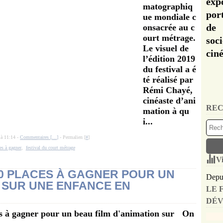
exp
matographiq
por
ue mondiale c
de 
onsacrée au c
ourt métrage.
soc
Le visuel de
cin
l’édition 2019
du festival a é
té réalisé par
Rémi Chayé,
cinéaste d’ani
REC
mation à qu
i...
 à 11:14 -
Commentaires [
…
]
- Permalien [
#
]
es à gagner
,
festival du court métrage
Vi
0 PLACES À GAGNER POUR UN
Depui
N SUR UNE ENFANCE EN
LE 
DÉV
On