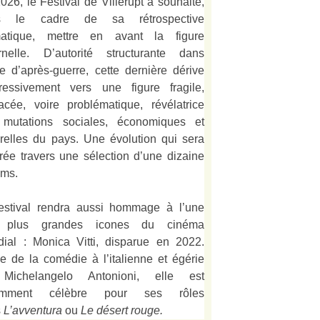
026, le Festival de Villerupt a souhaité,
s le cadre de sa rétrospective
matique, mettre en avant la figure
rnelle. D’autorité structurante dans
alie d’après-guerre, cette dernière dérive
ressivement vers une figure fragile,
acée, voire problématique, révélatrice
mutations sociales, économiques et
urelles du pays. Une évolution qui sera
strée travers une sélection d’une dizaine
lms.
estival rendra aussi hommage à l’une
 plus grandes icones du cinéma
ial : Monica Vitti, disparue en 2022.
e de la comédie à l’italienne et égérie
Michelangelo Antonioni, elle est
amment célèbre pour ses rôles
s
L’
avventura
ou
Le désert rouge
.