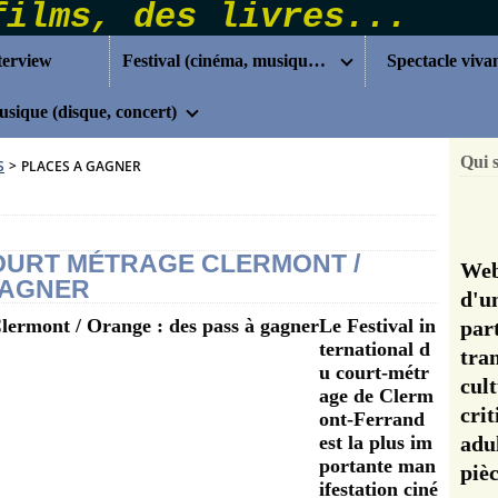
terview
Festival (cinéma, musique...)
Spectacle viva
sique (disque, concert)
Qui 
S
>
PLACES A GAGNER
OURT MÉTRAGE CLERMONT /
Web
GAGNER
d'u
Le Festival in
pa
ternational d
tra
u court-métr
cul
age de Clerm
cri
ont-Ferrand
est la plus im
adu
portante man
pi
ifestation ciné