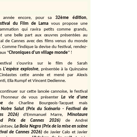
e année encore, pour sa
32ème édition
,
stival du Film de Lama
vous propose une
rammation qui ravira petits comme grands,
ant une belle part aux œuvres présentées au
val de Cannes avec des films venus du monde
r. Comme l'indique la devise du festival, rendez-
aux "
Chroniques d'un village monde
" !
estival s'ouvrira sur le film de Sarah
s
L'espèce explosive
, présentée à la Quinzaine
Cinéastes cette année et mené par Alexis
ti, Ella Rumpf et Vincent Dedienne.
continuer sur cette lancée cannoise, le festival
 l'honneur de vous présenter
La vie d'une
me
de
Charline Bourgeois-Tacquet
mais
Notre Salut (Prix du Scénario - Festival de
es 2026)
d'Emmanuel Marre,
Minotaure
and Prix de Cannes 2026)
de Andreï
uintsev,
La Bola Negra (Prix de la mise en scène
tival de Cannes 2026)
de Javier Calo et Javier