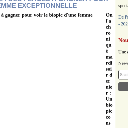
FEMME EXCEPTIONNELLE
spect
On
De l'
l'a
- 202
ch
ro
ni
Nou
qu
é
Une a
ma
rdi
News
soi
r d
er
nie
r :
Un
bio
pic
co
ns