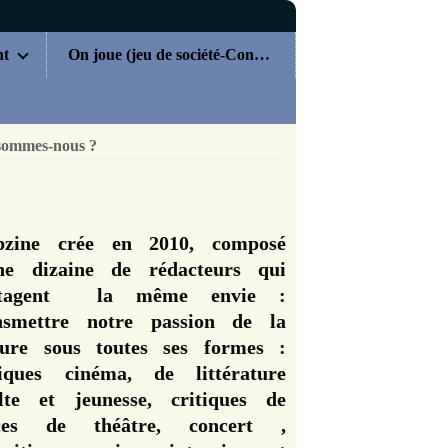
nt
On joue (jeu de société-Concours)
sommes-nous ?
zine crée en 2010, composé
ne dizaine de rédacteurs qui
rtagent la même envie :
nsmettre notre passion de la
ture sous toutes ses formes :
tiques cinéma, de littérature
lte et jeunesse, critiques de
èces de théâtre, concert ,