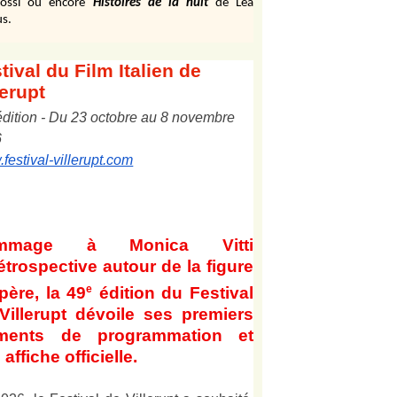
ossi ou encore
Histoires de la nuit
de Léa
s.
tival
du Film Italien de
lerupt
édition
-
Du
2
3
octobre au
8
novembre
6
festival-villerupt.com
mmage à Monica Vitti
étrospective autour de la figure
e
père, la 49
édition du Festival
Villerupt dévoile ses premiers
éments de programmation et
affiche officielle
.