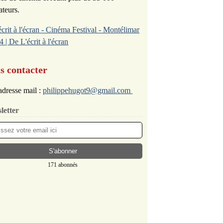
ateurs.
écrit à l'écran - Cinéma Festival - Montélimar
4 | De L'écrit à l'écran
s contacter
dresse mail :
philippehugot9@gmail.com
letter
171 abonnés