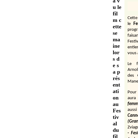
a v
u le
fil
Cett
m c
le
Fe
ette
prog
se
fais
ma
Festi
ine
entie
lor
vous 
s d
Le f
e s
Arnol
a p
des 
rés
Manen
ent
ati
Pour 
on
aura
au
fem
Fes
aussi
Cann
tiv
(Gr
al
Zviag
du
- Fes
fil