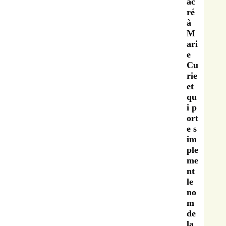
ac
ré
à
M
ari
e
Cu
rie
et
qu
i p
ort
e s
im
ple
me
nt
le
no
m
de
la