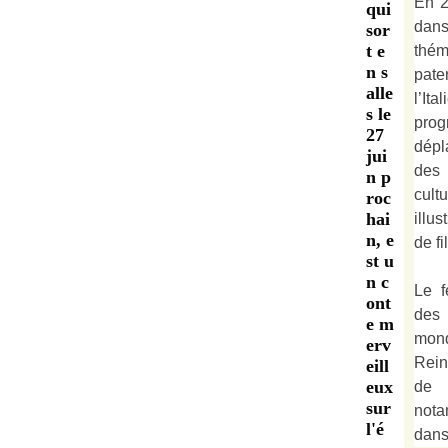
En 2
qui
dan
sor
t e
thé
n s
pate
alle
l’It
s le
prog
27
dépl
jui
des 
n p
cult
roc
hai
illu
n, e
de fi
st u
n c
Le f
ont
des
e m
mond
erv
Rein
eill
eux
de 
sur
not
l'é
dan