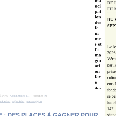
ma
DE 
nci
FILM
pat
ion
DU 
des
SEP
fe
m
me
s et
Le fe
l'i
2026 
ma
Vérit
gin
par l
ati
on
prése
fac
cultu
e
enric
à...
fonda
se pe
 à 06:00 -
Commentaires [
…
]
- Permalien [
#
]
'animation
,
afghanistan
,
places à gagner
lumiè
147 i
 : DES PLACES À GAGNER POUR
séanc