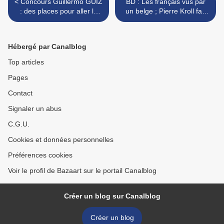
< Concours Guillermo GUIZ
BD : Les français vus par
: des places pour aller le
un belge ; Pierre Kroll fan
voir à Decines (69) à
de politique française >
gagner !!
Hébergé par Canalblog
Top articles
Pages
Contact
Signaler un abus
C.G.U.
Cookies et données personnelles
Préférences cookies
Voir le profil de Bazaart sur le portail Canalblog
Créer un blog sur Canalblog
Créer un blog