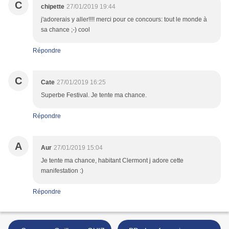
C
chipette
27/01/2019 19:44
j'adorerais y aller!!!! merci pour ce concours: tout le monde à
sa chance ;-) cool
Répondre
C
Cate
27/01/2019 16:25
Superbe Festival. Je tente ma chance.
Répondre
A
Aur
27/01/2019 15:04
Je tente ma chance, habitant Clermont j adore cette
manifestation :)
Répondre