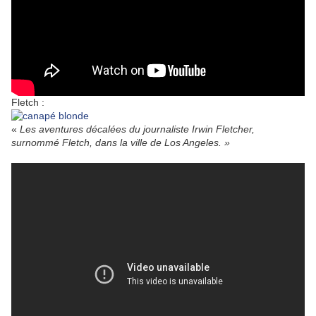
Fletch :
«
Les aventures décalées du journaliste Irwin Fletcher,
surnommé Fletch, dans la ville de Los Angeles. »