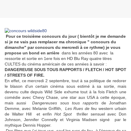
Pour ce troisième concours du jour ( bientôt je me demande
si je ne vais pas remplacer ma chronique " concours du
dimanche" par concours du mercredi à ce rythme) je vous
propose un bond en arrière
dans les années 80 avec la
ressortie et sortie en 1ere fois en HD Blu Ray quatre titres
CULTES du cinéma américain de ces années à savoir :
DANGEREUSE SOUS TOUS RAPPORTS / FLETCH / HOT SPOT
/ STREETS OF FIRE.
En effet, ce mercredi 2 septembre, tout à sa politique de redorer
le blason d'un certain cinéma sous estimé à sa sortie, mais
devenu culte depuis Wild Side exhume tout à la fois Fletch une
comédie avec Chevy Chase, une star aux USA à cette époque,
mais aussi
Dangereuses sous tous rapports
de Jonathan
Demme, avec Melanie Griffith,
Les Rues de feu
western urbain
de Walter Hill et enfin
Hot Spot
thriller sensuel avec Don
Johnson, Jennifer Connelly et Virginia Madsen signé par le
mythique Dennis Hopper.
Des films que j'ai tous vus- sauf les rues de feu- à l'époque de sa