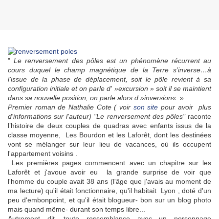
"
Le renversement des pôles est un phénomène récurrent au
cours duquel le champ magnétique de la Terre s’inverse…à
l’issue de la phase de déplacement, soit le pôle revient à sa
configuration initiale et on parle d' »excursion » soit il se maintient
dans sa nouvelle position, on parle alors d »inversion
« »
Premier roman de Nathalie Cote ( voir
son site
pour avoir plus
d'informations sur l'auteur) "Le renversement des pôles"
raconte
l’histoire de deux couples de quadras avec enfants issus de la
classe moyenne, Les Bourdon et les Laforêt, dont les destinées
vont se mélanger sur leur lieu de vacances, où ils occupent
l'appartement voisins .
Les premières pages commencent avec un chapitre sur les
Laforêt et j'avoue avoir eu la grande surprise de voir que
l'homme du couple avait 38 ans (l'âge que j'avais au moment de
ma lecture) qu'il était fonctionnaire, qu'il habitait Lyon , doté d'un
peu d'embonpoint, et qu'il était blogueur- bon sur un blog photo
mais quand même- durant son temps libre...
Autrement dit, toute ressemblance avec un personnage