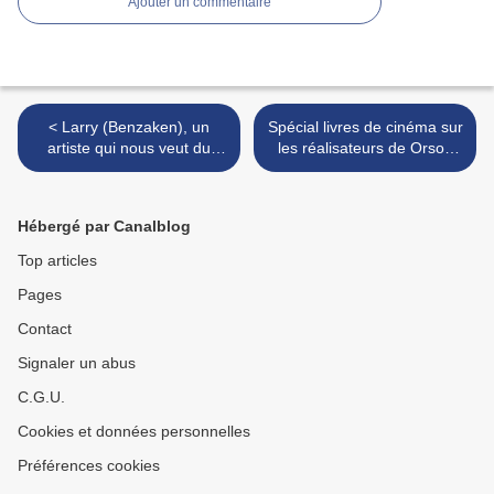
Ajouter un commentaire
< Larry (Benzaken), un
Spécial livres de cinéma sur
artiste qui nous veut du
les réalisateurs de Orson
bien..
Welles à Raoul Ruiz... >
Hébergé par Canalblog
Top articles
Pages
Contact
Signaler un abus
C.G.U.
Cookies et données personnelles
Préférences cookies