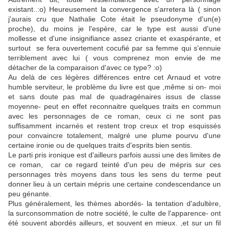
existant..:o) Heureusement la convergence s'arretera là ( sinon
j'aurais cru que Nathalie Cote était le pseudonyme d'un(e)
proche), du moins je l'espère, car le type est aussi d'une
mollesse et d'une insignifiance assez criante et exaspérante, et
surtout se fera ouvertement cocufié par sa femme qui s'ennuie
terriblement avec lui ( vous comprenez mon envie de me
détacher de la comparaison d'avec ce type? :o)
Au delà de ces légères différences entre cet Arnaud et votre
humble serviteur, le problème du livre est que ,même si on- moi
et sans doute pas mal de quadragénaires issus de classe
moyenne- peut en effet reconnaitre quelques traits en commun
avec les personnages de ce roman, ceux ci ne sont pas
suffisamment incarnés et restent trop creux et trop esquissés
pour convaincre totalement, malgré une plume pourvu
d'une
certaine ironie ou de quelques traits d'esprits bien sentis.
Le parti pris ironique est d'ailleurs parfois aussi une des limites de
ce roman, car ce regard teinté d'un peu de mépris sur ces
personnages très moyens dans tous les sens du terme peut
donner lieu à un certain mépris une certaine condescendance un
peu génante.
Plus généralement, les thèmes abordés- la tentation d'adultère,
la surconsommation de notre société, le culte de l'apparence- ont
été souvent abordés ailleurs, et souvent en mieux. ,et sur un fil