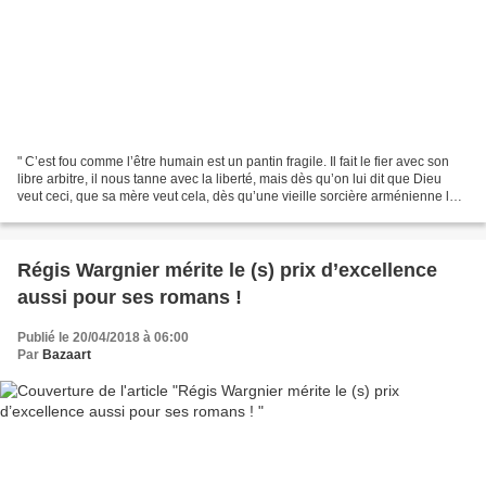
" C’est fou comme l’être humain est un pantin fragile. Il fait le fier avec son
libre arbitre, il nous tanne avec la liberté, mais dès qu’on lui dit que Dieu
veut ceci, que sa mère veut cela, dès qu’une vieille sorcière arménienne lui
donne un bout de...
Régis Wargnier mérite le (s) prix d’excellence
aussi pour ses romans !
Publié le 20/04/2018 à 06:00
Par
Bazaart