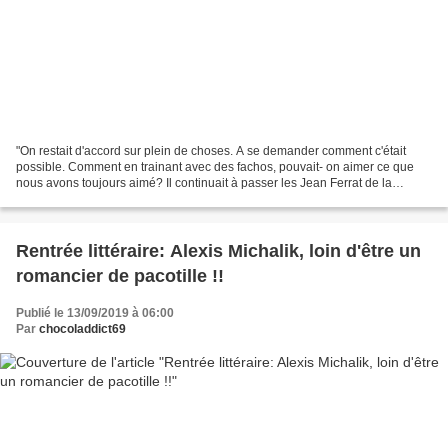
"On restait d'accord sur plein de choses. A se demander comment c'était
possible. Comment en trainant avec des fachos, pouvait- on aimer ce que
nous avons toujours aimé? Il continuait à passer les Jean Ferrat de la
maman( il le faisait depuis qu'elle...
Rentrée littéraire: Alexis Michalik, loin d'être un
romancier de pacotille !!
Publié le 13/09/2019 à 06:00
Par
chocoladdict69