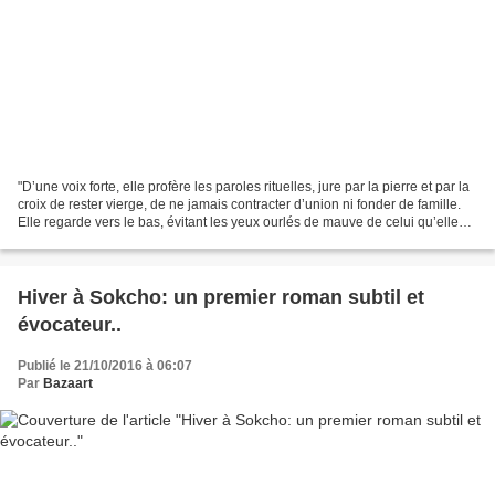
"D’une voix forte, elle profère les paroles rituelles, jure par la pierre et par la
croix de rester vierge, de ne jamais contracter d’union ni fonder de famille.
Elle regarde vers le bas, évitant les yeux ourlés de mauve de celui qu’elle
fuit par le pouvoir...
Hiver à Sokcho: un premier roman subtil et
évocateur..
Publié le 21/10/2016 à 06:07
Par
Bazaart