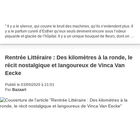
" Il y a le silence, qui couvre le bruit des machines, qu’ils n’entendent plus. Il
y a le parfum cuivré d’Esther qu’eux seuls devinent encore sous l’odeur
piquante et glacée de l’hôpital. Il y a un unique bouquet de fleurs, dont on ne
sait qui l’a offert,...
Rentrée Littéraire : Des kilomètres à la ronde, le
récit nostalgique et langoureux de Vinca Van
Eecke
Publié le 03/09/2020 à 21:01
Par
Bazaart