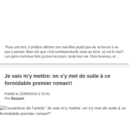
"Pour une fois, il préfère afficher son mal-être plutôt que de se forcer à ne
pas y penser. Bien sûr que c'est contreproductif, mais au fond, où est le mal?
Les gens normaux font ça tous les jours, toute leur vie. Sois heureux, et
conscient de ta chance...
Je vais m'y mettre: on s'y met de suite à ce
formidable premier roman!!
Publié le 22/08/2016 à 15:01
Par
Bazaart