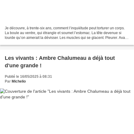
Je découvre, à trente-six ans, comment l’inquiétude peut torturer un corps.
La boule au ventre, qui étrangle et soumet l’estomac. La tête devenue si
lourde qu’on aimerait la dévisser. Les muscles qui se glacent. Pleurer. Avant
cette nuit, je n’avais jamais...
Les vivants : Ambre Chalumeau a déjà tout
d'une grande !
Publié le 16/05/2025 à 08:31
Par
Michelio