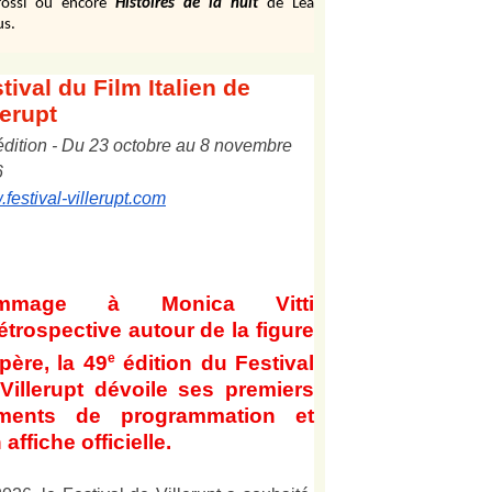
ossi ou encore
Histoires de la nuit
de Léa
us.
tival
du Film Italien de
lerupt
édition
-
Du
2
3
octobre au
8
novembre
6
festival-villerupt.com
mmage à Monica Vitti
étrospective autour de la figure
e
père, la 49
édition du Festival
Villerupt dévoile ses premiers
éments de programmation et
 affiche officielle
.