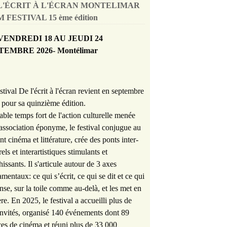
L'ÉCRIT À L'ÉCRAN MONTELIMAR
 FESTIVAL 15 ème édition
VENDREDI 18 AU JEUDI 24
TEMBRE 2026- Montélimar
stival De l'écrit à l'écran revient en septembre
pour sa quinzième édition.
able temps fort de l'action culturelle menée
'association éponyme, le festival conjugue au
nt cinéma et littérature, crée des ponts inter-
rels et interartistiques stimulants et
hissants. Il s'articule autour de 3 axes
mentaux: ce qui s’écrit, ce qui se dit et ce qui
nse, sur la toile comme au-delà, et les met en
re. En 2025, le festival a accueilli plus de
nvités, organisé 140 événements dont 89
es de cinéma et réuni plus de 33 000