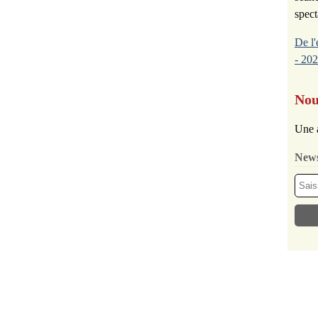
spect
De l'
- 202
Nou
Une 
News