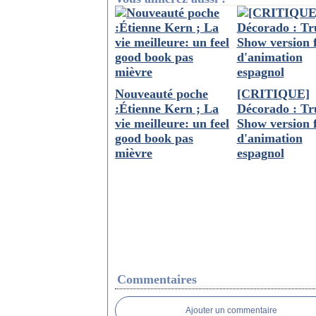
Nouveauté poche
[CRITIQUE]
:Étienne Kern ; La
Décorado : T
vie meilleure: un feel
Show version 
good book pas
d'animation
mièvre
espagnol
Commentaires
Ajouter un commentaire