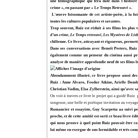
une filmographique qui fera date dans l'histoire
crime », en passant par « Le Temps Retrouvé ».
L
'œuvre foisonnante de cet artiste-poète, à la fo
t
outes les cultures populaires et savantes.
Trop souvent, Ruiz est réduit à ses films les plus 
d’un crime
,
Le Temps retrouvé
,
Les Mystères de Lis
chilienne. Ce livre, attrayant et rigoureux, perm
Dans ses conversations avec Benoît Peeters, Ruiz
également comme un penseur du cinéma aussi prof
analyse de manière approfondie neuf de ses films l
Abondamment illustré, ce livre propose aussi des 
Ruiz : Anne Alvaro, Feodor Atkine, Arielle Domb
Christian Vadim, Elsa Zylberstein, ainsi qu’avec s
On voit à travers ce livre le projet qui a guidé Ruiz
songeuse, une belle et poétique invitation au voyage i
Romancier et essayiste, Guy Scarpetta aa suivi pe
proche, et de cette amitié est sorti ce beau livre é
qui nous prouve à quel point Ruiz pouvait être 
lui même en exergue de ons formidable et très com