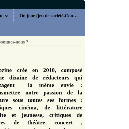
nt
On joue (jeu de société-Concours)
sommes-nous ?
zine crée en 2010, composé
ne dizaine de rédacteurs qui
rtagent la même envie :
nsmettre notre passion de la
ture sous toutes ses formes :
tiques cinéma, de littérature
lte et jeunesse, critiques de
èces de théâtre, concert ,