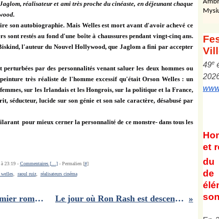
Ambr
Jaglom, réalisateur et ami très proche du cinéaste, en déjeunant chaque
Mysi
ywood.
écrire son autobiographie. Mais Welles est mort avant d'avoir achevé ce
ers sont restés au fond d'une boîte à chaussures pendant vingt-cinq ans.
Fes
r Biskind, l'auteur du Nouvel Hollywood, que Jaglom a fini par accepter
Vil
e
4
9
 perturbées par des personnalités venant saluer les deux hommes ou
202
peinture très réaliste de l'homme excessif qu'était Orson Welles : un
www.
femmes, sur les Irlandais et les Hongrois, sur la politique et la France,
it, séducteur, lucide sur son génie et son sale caractère, désabusé par
t hilarant pour mieux cerner la personnalité de ce monstre- dans tous les
Ho
et
r
du 
 à 23:19 -
Commentaires [
…
]
- Permalien [
#
]
de 
 welles
,
raoul ruiz
,
réalisateurs cinéma
él
son
Le renversement des pôles, un premier roman qui ne renversera pas la rentrée littéraire..
Le jour où Ron Rash est descendu de ses montagnes américaines..