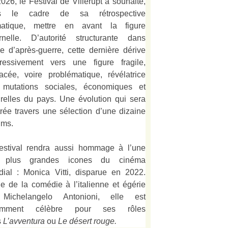
026, le Festival de Villerupt a souhaité,
s le cadre de sa rétrospective
matique, mettre en avant la figure
rnelle. D’autorité structurante dans
alie d’après-guerre, cette dernière dérive
ressivement vers une figure fragile,
acée, voire problématique, révélatrice
 mutations sociales, économiques et
urelles du pays. Une évolution qui sera
strée travers une sélection d’une dizaine
lms.
estival rendra aussi hommage à l’une
 plus grandes icones du cinéma
ial : Monica Vitti, disparue en 2022.
e de la comédie à l’italienne et égérie
Michelangelo Antonioni, elle est
amment célèbre pour ses rôles
s
L’
avventura
ou
Le désert rouge
.