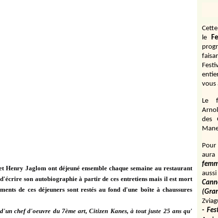
Cett
le
Fe
prog
fais
Fest
entie
vous 
Le f
Arnol
des 
Manen
Pour 
aura
fem
 et Henry Jaglom ont déjeuné ensemble chaque semaine au restaurant
aussi
'écrire son autobiographie à partir de ces entretiens mais il est mort
Cann
ements de ces déjeuners sont restés au fond d'une boîte à chaussures
(Gr
Zviag
- Fes
d'un chef d'oeuvre du 7ème art, Citizen Kanes, à tout juste 25 ans qu'