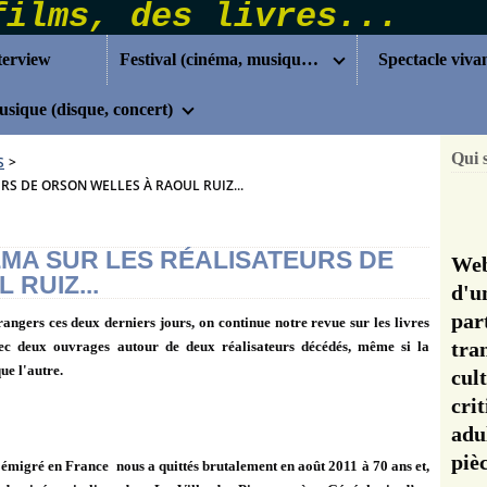
terview
Festival (cinéma, musique...)
Spectacle viva
sique (disque, concert)
Qui 
S
>
RS DE ORSON WELLES À RAOUL RUIZ...
ÉMA SUR LES RÉALISATEURS DE
Web
RUIZ...
d'u
pa
angers ces deux derniers jours, on continue notre revue sur les livres
tra
vec deux ouvrages autour de deux réalisateurs décédés, même si la
ue l'autre.
cul
cri
adu
pi
 émigré en France nous a quittés brutalement en août 2011 à 70 ans et,