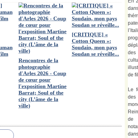
En 2
dan
thé
pate
l’It
[CRITIQUE] «
prog
Cotton Queen »:
dépl
ruman
Soudain, mon pays
des
film
Soudan se réveille...
cult
Rencontres de la
photographie
illu
d'Arles 2026 - Coup
de fi
de cœur pour
l'exposition Martine
Le f
Barrat; Soul of the
des
city (L’âme de la
mond
ville)
Rein
de 
not
dan