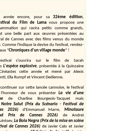
e année encore, pour sa
32ème édition
,
stival du Film de Lama
vous propose une
rammation qui ravira petits comme grands,
ant une belle part aux œuvres présentées au
ival de Cannes avec des films venus du monde
r. Comme l'indique la devise du festival, rendez-
aux "
Chroniques d'un village monde
" !
estival s'ouvrira sur le film de Sarah
s
L'espèce explosive
, présentée à la Quinzaine
Cinéastes cette année et mené par Alexis
ti, Ella Rumpf et Vincent Dedienne.
continuer sur cette lancée cannoise, le festival
 l'honneur de vous présenter
La vie d'une
me
de
Charline Bourgeois-Tacquet
mais
Notre Salut (Prix du Scénario - Festival de
es 2026)
d'Emmanuel Marre,
Minotaure
and Prix de Cannes 2026)
de Andreï
uintsev,
La Bola Negra (Prix de la mise en scène
tival de Cannes 2026)
de Javier Calo et Javier