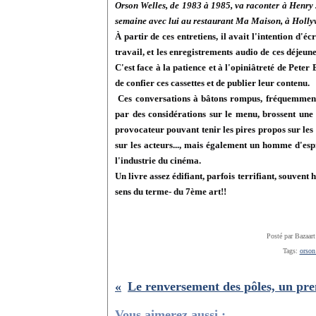
Orson Welles, de 1983 à 1985, va raconter à Henry 
semaine avec lui au restaurant Ma Maison, à Holl
À partir de ces entretiens, il avait l'intention d'
travail, et les enregistrements audio de ces déjeun
C'est face à la patience et à l'opiniâtreté de Pete
de confier ces cassettes et de publier leur contenu.
Ces conversations à bâtons rompus, fréquemment
par des considérations sur le menu, brossent une 
provocateur pouvant tenir les pires propos sur les 
sur les acteurs..., mais également un homme d'espr
l'industrie du cinéma.
Un livre assez édifiant, parfois terrifiant, souven
sens du terme- du 7ème art!!
Posté par Bazaart
Tags:
orson
Vous aimerez aussi :