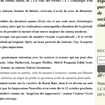
exp
 du cinéma italien, de « La Ville des Pirates » à « Généalogie d’un
por
is cinéaste, homme de théâtre, écrivain, n'avait de cesse de détourner
de 
soc
visibles des dernières années (
Trois vies et une seule mort
,
Généalogies
cin
bonne
), alors que les réalisations remarquables abondent dès la période
ettra de prendre la mesure d’une œuvre majeure du cinéma moderne.
 évoque son parcours de manière vivante et paradoxale ; il se révèle
ond qu’original. Après un beau portrait du cinéaste, Guy Scarpetta
es plus importants.
REC
passionnant entretiens avec les actrices et acteurs qui ont joué chez
asle, John Malkovich, Jacques Pieiller, Melvil Poupaud, Edith Scob,
a femme, la cinéaste Valeria Sarmiento.
 pendant toute sa carrière, celle de montrer l’existence comme une flânerie
V
ntérieur, au risque de perdre le spectateur avide de narration pluscarrée.
ndant trente ans la carrière de Raoul Ruiz, dont il est devenu un ami
Depui
dité par les Impressions Nouvelles et en vente dès le 21 octobre prochain,
LE 
considéré comme un "magicien des apparences" comme l'auteur l'écrit
DÉV
plet ouvrage.