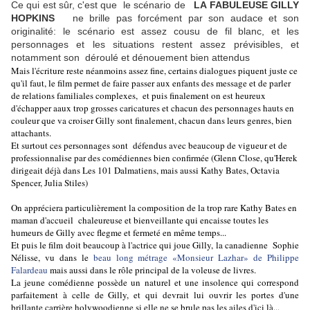
Ce qui est sûr, c'est que le scénario de
LA FABULEUSE GILLY
HOPKINS
ne brille pas forcément par son audace et son
originalité: le scénario est assez cousu de fil blanc, et les
personnages et les situations restent assez prévisibles, et
notamment son déroulé et dénouement bien attendus
Mais l'écriture reste néanmoins assez fine, certains dialogues piquent juste ce
qu'il faut, le film permet de faire passer aux enfants des message et de parler
de relations familiales complexes, et puis finalement on est heureux
d'échapper aaux trop grosses caricatures et chacun des personnages hauts en
couleur que va croiser Gilly sont finalement, chacun dans leurs genres, bien
attachants.
Et surtout ces personnages sont défendus avec beaucoup de vigueur et de
professionnalise par des comédiennes bien confirmée (Glenn Close, qu'Herek
dirigeait déjà dans Les 101 Dalmatiens, mais aussi Kathy Bates, Octavia
Spencer, Julia Stiles)
On appréciera particulièrement la composition de la trop rare Kathy Bates en
maman d'accueil chaleureuse et bienveillante qui encaisse toutes les
humeurs de Gilly avec flegme et fermeté en même temps...
Et puis le film doit beaucoup à l'actrice qui joue Gilly, la canadienne Sophie
Nélisse, vu dans le
beau long métrage «Monsieur Lazhar» de Philippe
Falardeau
mais aussi dans le rôle principal de la voleuse de livres.
La jeune comédienne possède un naturel et une insolence qui correspond
parfaitement à celle de Gilly, et qui devrait lui ouvrir les portes d'une
brillante carrière holywoodienne si elle ne se brule pas les ailes d'ici là...