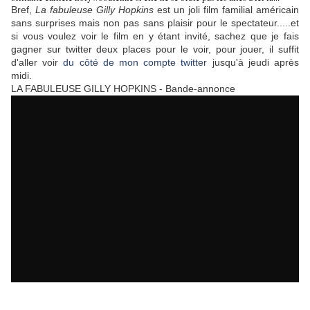
Bref,
La fabuleuse Gilly Hopkins
est un joli film familial américain
sans surprises mais non pas sans plaisir pour le spectateur.....et
si vous voulez voir le film en y étant invité, sachez que je fais
gagner sur twitter deux places pour le voir, pour jouer, il suffit
d'aller voir
du côté de mon compte twitter
jusqu'à jeudi après
midi.
LA FABULEUSE GILLY HOPKINS - Bande-annonce