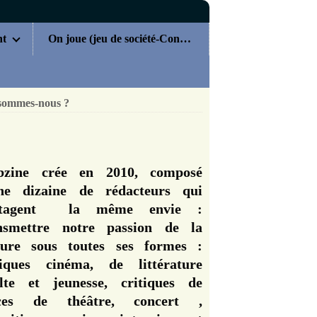
nt
On joue (jeu de société-Concours)
sommes-nous ?
zine crée en 2010, composé
ne dizaine de rédacteurs qui
rtagent la même envie :
nsmettre notre passion de la
ture sous toutes ses formes :
tiques cinéma, de littérature
lte et jeunesse, critiques de
èces de théâtre, concert ,