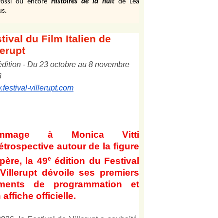
ossi ou encore
Histoires de la nuit
de Léa
us.
tival
du Film Italien de
lerupt
édition
-
Du
2
3
octobre au
8
novembre
6
festival-villerupt.com
mmage à Monica Vitti
étrospective autour de la figure
e
père, la 49
édition du Festival
Villerupt dévoile ses premiers
éments de programmation et
 affiche officielle
.