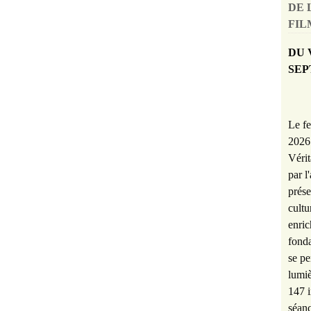
DE 
FILM
DU 
SEP
Le fe
2026 
Vérit
par l
prése
cultu
enric
fonda
se pe
lumiè
147 i
séanc