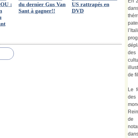
En 2
OU :
du dernier Gus Van
US rattrapés en
dan
n
Sant à gagner!!
DVD
thé
u
pate
ant
l’It
prog
dépl
des
cult
illu
de fi
Le f
des
mond
Rein
de 
not
dan