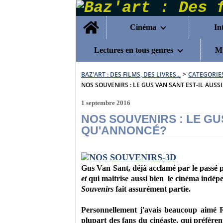
Home
Cinéma
In
Lectures en tous genres
Mu
BAZ'ART : DES FILMS, DES LIVRES...
>
CATEGORIE
NOS SOUVENIRS : LE GUS VAN SANT EST-IL AUS
1 septembre 2016
NOS SOUVENIRS : LE GU
QU'ANNONCÉ?
Gus Van Sant,
déjà acclamé par le passé p
et
qui maitrise aussi bien le cinéma indép
Souvenirs
fait assurément partie.
Personnellement j'avais beaucoup aimé 
plupart des fans du cinéaste, qui préfèren