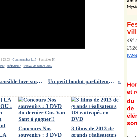
Ambr
Mysi
Fes
Vil
e
4
9
202
www.
 à 23:03 -
Commentaires [
…
]
- Permalien [
#
]
sant
,
mélodrame
,
festival de cannes 2015
Repose toi sur Moi : la délicate et sensible love story de Serge Joncour
Un petit boulot parfaitement éxécuté!!
Ho
et
r
du 
de 
él
son
Concours Nos
3 films de 2013 de
 LA
souvenirs : 3 DVD
grands réalisateurs