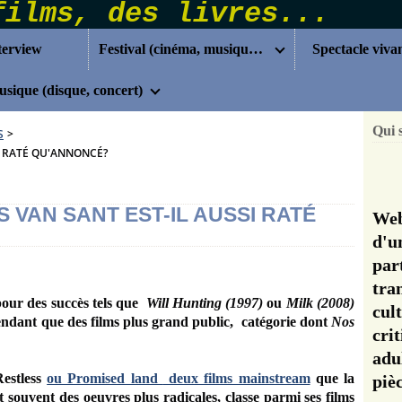
terview
Festival (cinéma, musique...)
Spectacle viva
sique (disque, concert)
Qui 
S
>
SI RATÉ QU'ANNONCÉ?
S VAN SANT EST-IL AUSSI RATÉ
Web
d'u
pa
tra
our des succès tels que
Will Hunting (1997)
ou
Milk (2008)
cul
endant que des films plus grand public, catégorie dont
Nos
cri
adu
Restless
ou Promised land
deux films mainstream
que la
pi
t souvent des oeuvres plus radicales, classe parmi ses films