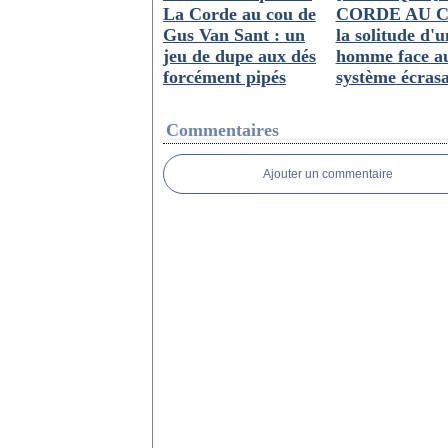
La Corde au cou de
CORDE AU C
Gus Van Sant : un
la solitude d'u
jeu de dupe aux dés
homme face a
forcément pipés
système écras
Commentaires
Ajouter un commentaire