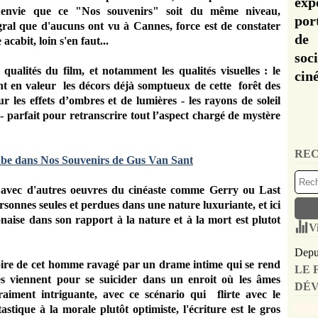
exp
nt envie que ce "Nos souvenirs" soit du même niveau,
por
ral que d'aucuns ont vu à Cannes, force est de constater
de 
cabit, loin s'en faut...
soc
alités du film, et notamment les qualités visuelles : le
cin
nt en valeur les décors déjà somptueux de cette forêt des
r les effets d’ombres et de lumières - les rayons de soleil
s- parfait pour retranscrire tout l’aspect chargé de mystère
REC
 avec d'autres oeuvres du cinéaste comme Gerry ou Last
rsonnes seules et perdues dans une nature luxuriante, et ici
naise dans son rapport à la nature et à la mort est plutot
V
Depui
toire de cet homme ravagé par un drame intime qui se rend
LE 
s viennent pour se suicider dans un enroit où les âmes
DÉV
aiment intriguante, avec ce scénario qui flirte avec le
ique à la morale plutôt optimiste, l'écriture est le gros