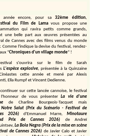
e année encore, pour sa
32ème édition
,
stival du Film de Lama
vous propose une
rammation qui ravira petits comme grands,
ant une belle part aux œuvres présentées au
ival de Cannes avec des films venus du monde
r. Comme l'indique la devise du festival, rendez-
aux "
Chroniques d'un village monde
" !
estival s'ouvrira sur le film de Sarah
s
L'espèce explosive
, présentée à la Quinzaine
Cinéastes cette année et mené par Alexis
ti, Ella Rumpf et Vincent Dedienne.
continuer sur cette lancée cannoise, le festival
 l'honneur de vous présenter
La vie d'une
me
de
Charline Bourgeois-Tacquet
mais
Notre Salut (Prix du Scénario - Festival de
es 2026)
d'Emmanuel Marre,
Minotaure
and Prix de Cannes 2026)
de Andreï
uintsev,
La Bola Negra (Prix de la mise en scène
tival de Cannes 2026)
de Javier Calo et Javier