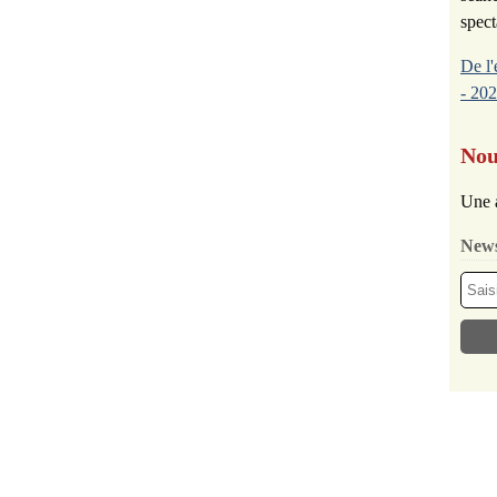
spect
De l'
- 202
Nou
Une 
News