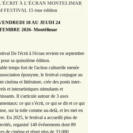
L'ÉCRIT À L'ÉCRAN MONTELIMAR
 FESTIVAL 15 ème édition
VENDREDI 18 AU JEUDI 24
TEMBRE 2026- Montélimar
stival De l'écrit à l'écran revient en septembre
pour sa quinzième édition.
able temps fort de l'action culturelle menée
'association éponyme, le festival conjugue au
nt cinéma et littérature, crée des ponts inter-
rels et interartistiques stimulants et
hissants. Il s'articule autour de 3 axes
mentaux: ce qui s’écrit, ce qui se dit et ce qui
nse, sur la toile comme au-delà, et les met en
re. En 2025, le festival a accueilli plus de
nvités, organisé 140 événements dont 89
es de cinéma et réuni plus de 33 000