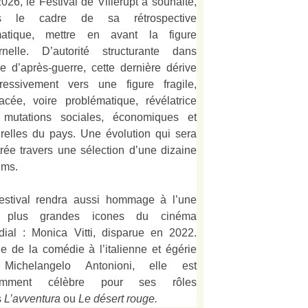
026, le Festival de Villerupt a souhaité,
s le cadre de sa rétrospective
matique, mettre en avant la figure
rnelle. D’autorité structurante dans
alie d’après-guerre, cette dernière dérive
ressivement vers une figure fragile,
acée, voire problématique, révélatrice
 mutations sociales, économiques et
urelles du pays. Une évolution qui sera
strée travers une sélection d’une dizaine
lms.
estival rendra aussi hommage à l’une
 plus grandes icones du cinéma
ial : Monica Vitti, disparue en 2022.
e de la comédie à l’italienne et égérie
Michelangelo Antonioni, elle est
amment célèbre pour ses rôles
s
L’
avventura
ou
Le désert rouge
.