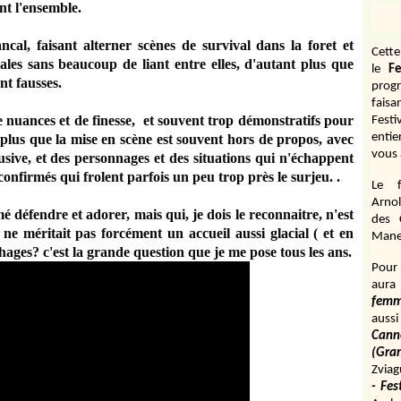
nt l'ensemble.
cal, faisant alterner scènes de survival dans la foret et
Cett
ales sans beaucoup de liant entre elles, d'autant plus que
le
Fe
nt fausses.
prog
fais
nuances et de finesse, et souvent trop démonstratifs pour
Fest
entie
lus que la mise en scène est souvent hors de propos, avec
vous 
ive, et des personnages et des situations qui n'échappent
confirmés qui frolent parfois un peu trop près le surjeu. .
Le f
Arnol
 défendre et adorer, mais qui, je dois le reconnaitre, n'est
des 
 ne méritait pas forcément un accueil aussi glacial ( et en
Manen
hages? c'est la grande question que je me pose tous les ans.
Pour 
aura
fem
aussi
Cann
(Gr
Zviag
- Fes