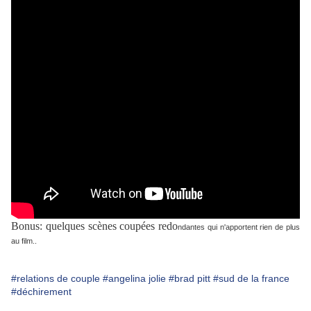
Bonus: quelques scènes coupées redo
ndantes qui n'apportent rien de plus
au film..
#relations de couple
#angelina jolie
#brad pitt
#sud de la france
#déchirement