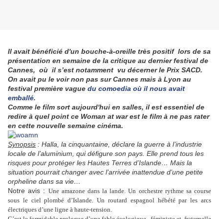
Il avait bénéficié d'un bouche-à-oreille très positif lors de sa
présentation en semaine de la critique au dernier festival de
Cannes, où
il s’est notamment vu décerner le Prix SACD.
On avait pu le voir non pas sur Cannes mais à Lyon au
festival première vague
du comoedia où il nous avait
emballé.
Comme le film sort aujourd'hui en salles, il est essentiel de
redire à quel point ce Woman at war est le film à ne pas rater
en cette nouvelle semaine cinéma.
Synopsis
: Halla, la cinquantaine, déclare la guerre à l’industrie
locale de l’aluminium, qui défigure son pays. Elle prend tous les
risques pour protéger les Hautes Terres d’Islande… Mais la
situation pourrait changer avec l’arrivée inattendue d’une petite
orpheline dans sa vie…
Notre avis :
Une amazone dans la lande. Un orchestre rythme sa course
sous le ciel plombé d’Islande. Un routard espagnol hébété par les arcs
électriques d’une ligne à haute-tension.
C’est le formidable prologue d’une fable écologique, féministe et fraternelle