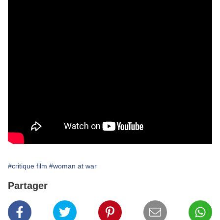
#critique film
#woman at war
Partager