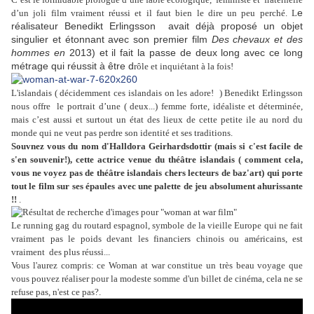
e
d’un joli film vraiment réussi et il faut bien le dire un peu perché. L
réalisateur Benedikt Erlingsson avait déjà proposé un objet
singulier et étonnant avec son premier film
Des chevaux et des
hommes en
2013) et il fait la passe de deux long avec ce long
métrage qui réussit à être d
rôle et inquiétant à la fois!
L'islandais ( décidemment ces islandais on les adore! ) Benedikt Erlingsson
nous offre le portrait d’une ( deux...) femme forte, idéaliste et déterminée,
mais c’est aussi et surtout un état des lieux de cette petite ile au nord du
monde qui ne veut pas perdre son identité et ses traditions.
Souvnez vous du nom d'Halldora Geirhardsdottir (mais si c'est facile de
s'en souvenir!), cette actrice venue du théâtre islandais ( comment cela,
vous ne voyez pas de théâtre islandais chers lecteurs de baz'art) qui porte
tout le film sur ses épaules avec une palette de jeu absolument ahurissante
!!
.
Le running gag du routard espagnol, symbole de la vieille Europe qui ne fait
vraiment pas le poids devant les financiers chinois ou américains, est
vraiment des plus réussi...
Vous l'aurez compris: ce Woman at war constitue un très beau voyage que
vous pouvez réaliser pour la modeste somme d'un billet de cinéma, cela ne se
refuse pas, n'est ce pas?.