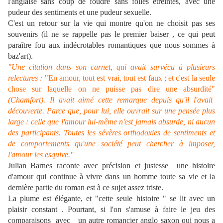
l'anglaise sans coup de foudre sans folles etreintes, avec une
pudeur des sentiments et une pudeur sexuelle.
C'est un retour sur la vie qui montre qu'on ne choisit pas ses
souvenirs (il ne se rappelle pas le premier baiser , ce qui peut
paraître fou aux indécrotables romantiques que nous sommes à
baz'art).
"Une citation dans son carnet, qui avait survécu à plusieurs
relectures :
"En amour, tout est vrai, tout est faux ; et c'est la seule
chose sur laquelle on ne puisse pas dire une absurdité"
(Chamfort). Il avait aimé cette remarque depuis qu'il l'avait
découverte. Parce que, pour lui, elle ouvrait sur une pensée plus
large : celle que l'amour lui-même n'est jamais absurde, ni aucun
des participants. Toutes les sévères orthodoxies de sentiments et
de comportements qu'une société peut chercher à imposer,
l'amour les esquive."
Julian Barnes raconte avec précision et justesse une histoire
d'amour qui continue à vivre dans un homme toute sa vie et la
dernière partie du roman est à ce sujet assez triste.
La plume est élégante, et "cette seule histoire " se lit avec un
plaisir constant .
Pourtant, si l'on s'amuse à faire le jeu des
comparaisons avec un autre romancier anglo saxon qui nous a