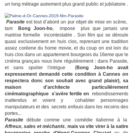
un long métrage autrement plus grand public et jubilatoire .
Parasite
est tout d’abord un pur objet de mise en scène,
tant
Bong Joon-ho
, impose plus que jamais une
maitrise formelle incontestable . Son film qui se déroule
quasi exclusivement en huis clos, reprenant une tradition
assez coréene du home movie, et du coup on est loin du
huis clos dans un appartement bourgeois du 16eme que le
cinéma grançais nous livre régulièrement : dans Parasite,
et sans spoiler l'intrigue (
Bong Joon-ho avait
expressement demandé cette condition à Cannes on
respectera donc son souhait avec grand plaisir), sa
maison d'architecte particulièrement
cinématographique s'avère fertile en
rebondissements
inattendus et voient y cohabiter personnages
manipulateurs et des secrets enfouis dans les recoins des
portes...
Parasite
débute comme une comédie italienne à la
Affreux, sales et méchants
,
mais va vite virer à la satire
bourgoeise proche d'Henri-Georges Clouzot
ou de