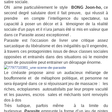
satire sociale.
ON aime particulièrement le style
BONG Joon-ho,
ce
second degré salutaire dont il fait preuve, qui réussit à
prendre en compte l’intelligence du spectateur, sa
capacité à poser un décor et à témoigner de la réalité
sociale d'un pays et il n'ura jamais été si mis en valeur que
dans ce Parasite assez exceptionnel .
Parasite est l'occasion de livrer une critique assez
sarcastique du libéralisme et des inégalités qu'il engendre,
à travers ces protagonistes issus de deux classes sociales
opposées et entrainés dans des situations où le moindre
grain de poussière peut entrainer un dérapage énorme.
Le cinéaste propose ainsi un audacieux mélange de
bouffonnerie et de métaphore politique, et personne ne
sera épargné dans ce si réjouissant jeu de massacre : les
riches, ectoplasmes autosatisfaits par leur propre vacuité
et les pauvres, escros sales et méchants sont renvoyés
dos à dos
Très ludique, parfois même à la limite du
burlesque,
Parasite
emprunte la forme d’un jeu de pistes