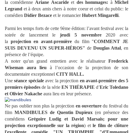
la comédienne
Ariane Ascaride
et
des hommages:
à
Michel
Legrand
et à deux amis chers à notre coeur et celui du public: le
comédien
Didier Bezace
et le romancier
Hubert Mingarelli
.
Parmi les temps forts de cette 9ème édition: l’avant festival avec la
soirée de lancement le
jeudi 5 novembre
2020 avec
la
projection en avant-première
du film "
COMMENT JE
SUIS DEVENU UN SUPER-HÉROS"
de
Douglas Attal
, en
présence de l’équipe.
A noter qu'un grand entretien avec le réalisateur
Frederick
Wiseman aura lieu
à l’occasion de la projection de son
documentaire exceptionnel
CITY HALL.
Une
séance spéciale
avec la projection
en avant-première des 5
premiers épisodes
de la série
EN THÉRAPIE
d’
Eric Toledano
et Olivier Nakache
aura lieu
en leur présence.
Ne pas oublier non plus la projection
en ouverture
du festival du
film
MANDIBULES de Quentin Dupieux
(en présence des
comédiens
Grégoire Ludig et David Marsais; pour une
projection exceptionnelle sur la région
) et
le film de clôture
l'excellente comédie "UN TRIOMPHE "d’Emmanuel