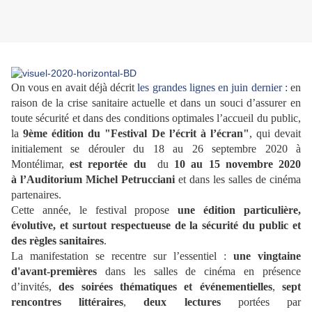
On vous en avait déjà décrit
les grandes lignes en juin dernier :
e
n
raison
de
la crise sanitaire actuelle et dans un souci d’assurer en
toute sécurité et dans des conditions optimales
l
’accueil du public,
la
9ème édition du "Festival
De
l
’
écrit
à
l
’
écran"
, qui devait
initialement se dérouler du 18 au 26 septembre 2020 à
Montélimar,
est reportée du
du
10 au 15 novembre 2020
à
l
’Auditorium Michel Petrucciani
et dans les salles
de
cinéma
partenaires.
Cette année, le festival propose
une édition particulière,
évolutive, et surtout respectueuse de la sécurité du public et
des règles sanitaires
.
La manifestation se recentre sur l’essentiel :
une vingtaine
d'avant-premières
dans les salles de cinéma en présence
d’invités,
des soirées thématiques et événementielles
,
sept
rencontres littéraires
,
deux lectures
portées par