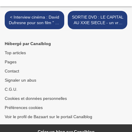
< Interview cinéma : David
SORTIE DVD : LE CAPITAL
Dufresne pour son film " Un
AU XXIE SIECLE - un vrai
pays qui se tient sage"
film politique et humaniste.
>
Hébergé par Canalblog
Top articles
Pages
Contact
Signaler un abus
C.G.U.
Cookies et données personnelles
Préférences cookies
Voir le profil de Bazaart sur le portail Canalblog
Créer un blog sur Canalblog