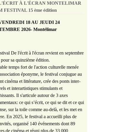
L'ÉCRIT À L'ÉCRAN MONTELIMAR
 FESTIVAL 15 ème édition
VENDREDI 18 AU JEUDI 24
TEMBRE 2026- Montélimar
stival De l'écrit à l'écran revient en septembre
pour sa quinzième édition.
able temps fort de l'action culturelle menée
'association éponyme, le festival conjugue au
nt cinéma et littérature, crée des ponts inter-
rels et interartistiques stimulants et
hissants. Il s'articule autour de 3 axes
mentaux: ce qui s’écrit, ce qui se dit et ce qui
nse, sur la toile comme au-delà, et les met en
re. En 2025, le festival a accueilli plus de
nvités, organisé 140 événements dont 89
es de cinéma et réuni plus de 33 000