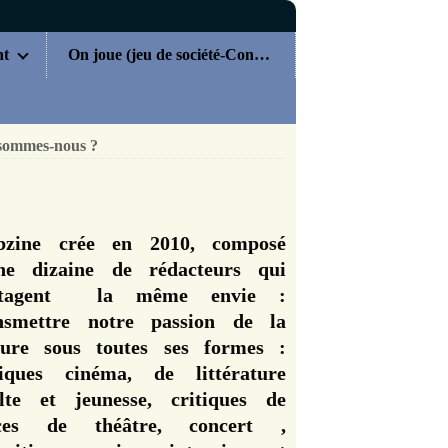
nt
On joue (jeu de société-Concours)
sommes-nous ?
zine crée en 2010, composé
ne dizaine de rédacteurs qui
rtagent la même envie :
nsmettre notre passion de la
ture sous toutes ses formes :
tiques cinéma, de littérature
lte et jeunesse, critiques de
èces de théâtre, concert ,