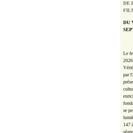
DE 
FILM
DU 
SEP
Le fe
2026 
Vérit
par l
prése
cultu
enric
fonda
se pe
lumiè
147 i
séanc