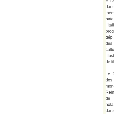
En 2
dan
thé
pate
l’It
prog
dépl
des
cult
illu
de fi
Le f
des
mond
Rein
de 
not
dan