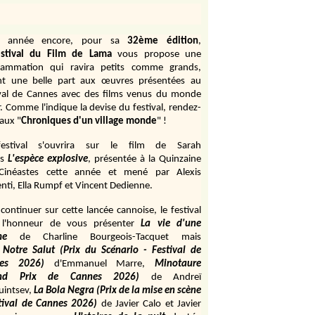
e année encore, pour sa
32ème édition
,
stival du Film de Lama
vous propose une
rammation qui ravira petits comme grands,
ant une belle part aux œuvres présentées au
ival de Cannes avec des films venus du monde
r. Comme l'indique la devise du festival, rendez-
aux "
Chroniques d'un village monde
" !
estival s'ouvrira sur le film de Sarah
s
L'espèce explosive
, présentée à la Quinzaine
Cinéastes cette année et mené par Alexis
ti, Ella Rumpf et Vincent Dedienne.
continuer sur cette lancée cannoise, le festival
 l'honneur de vous présenter
La vie d'une
me
de
Charline Bourgeois-Tacquet
mais
Notre Salut (Prix du Scénario - Festival de
es 2026)
d'Emmanuel Marre,
Minotaure
and Prix de Cannes 2026)
de Andreï
uintsev,
La Bola Negra (Prix de la mise en scène
tival de Cannes 2026)
de Javier Calo et Javier