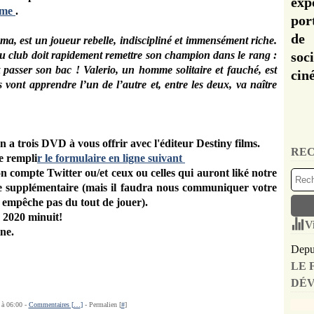
exp
ême
.
por
de 
ma, est un joueur rebelle, indiscipliné et immensément riche.
 du club doit rapidement remettre son champion dans le rang :
soc
 et passer son bac ! Valerio, un homme solitaire et fauché, est
cin
vont apprendre l’un de l’autre et, entre les deux, va naître
on a trois DVD à vous offrir avec l'éditeur Destiny films.
REC
e rempli
r le formulaire en ligne suivant
n compte Twitter ou/et ceux ou celles qui auront liké notre
e supplémentaire (mais il faudra nous communiquer votre
s empêche pas du tout de jouer).
 2020 minuit!
V
ne.
Depui
LE 
DÉV
 à 06:00 -
Commentaires [
…
]
- Permalien [
#
]