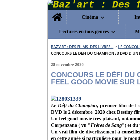
Home
Cinéma
In
Lectures en tous genres
Mu
BAZ'ART : DES FILMS, DES LIVRES...
>
LE CONCOU
CONCOURS LE DÉFI DU CHAMPION : 3 DVD D'UN
28 novembre 2020
CONCOURS LE DÉFI DU C
FEEL GOOD MOVIE SUR 
Le Défi du Champion
, premier film de L
DVD
le
2 décembre 2020 chez Destiny film
Un feel good movie tres plaisant, notamm
Carpenzano ( vu "
Frères de Sang
") et du
Un vrai film de divertissement à conseill
en cette année si particulière pour le mon