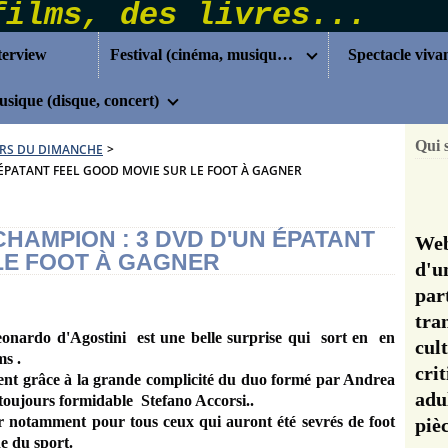
terview
Festival (cinéma, musique...)
Spectacle viva
sique (disque, concert)
Qui 
RS DU DIMANCHE
>
 ÉPATANT FEEL GOOD MOVIE SUR LE FOOT À GAGNER
HAMPION : 3 DVD D'UN ÉPATANT
Web
LE FOOT À GAGNER
d'u
pa
tra
eonardo d'Agostini est une belle surprise qui
sort en en
cul
s .
cri
ent grâce à la grande complicité du duo formé par Andrea
adu
 toujours formidable Stefano Accorsi..
er notamment pour tous ceux qui auront été sevrés de foot
pi
de du sport.