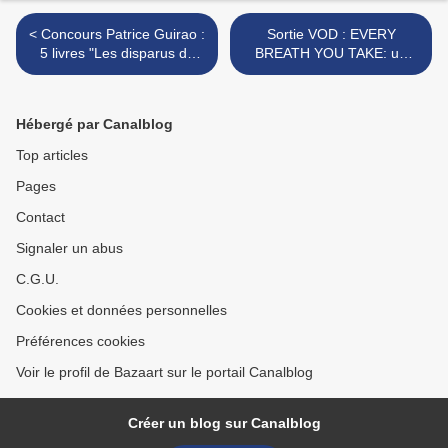
< Concours Patrice Guirao :
Sortie VOD : EVERY
5 livres "Les disparus de
BREATH YOU TAKE: un
Pukatapu" à gagner !
médiocre "roman-photo
thriller" avec le toujours bon
Casey Affleck >
Hébergé par Canalblog
Top articles
Pages
Contact
Signaler un abus
C.G.U.
Cookies et données personnelles
Préférences cookies
Voir le profil de Bazaart sur le portail Canalblog
Créer un blog sur Canalblog