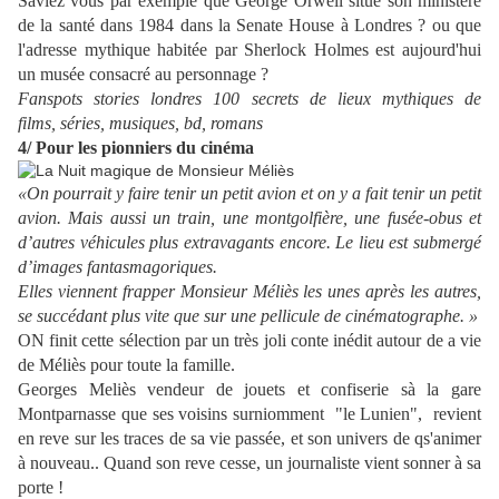
Saviez vous par exemple que George Orwell situe son ministère
de la santé dans 1984 dans la Senate House à Londres ? ou que
l'adresse mythique habitée par Sherlock Holmes est aujourd'hui
un musée consacré au personnage ?
Fanspots stories londres 100 secrets de lieux mythiques de
films,
séries
, musiques, bd, romans
4/ Pour les pionniers du cinéma
«On pourrait y faire tenir un petit avion et on y a fait tenir un petit
avion. Mais aussi un train, une montgolfière, une fusée-obus et
d’autres véhicules plus extravagants encore. Le lieu est submergé
d’images fantasmagoriques.
Elles viennent frapper Monsieur Méliès les unes après les autres,
se
succédant plus vite que sur une pellicule de cinématographe. »
ON finit cette sélection par un très joli conte inédit autour de a vie
de Méliès pour toute la famille.
Georges Meliès vendeur de jouets et confiserie sà la gare
Montparnasse que ses voisins surniomment "le Lunien", revient
en reve sur les traces de sa vie passée, et son univers de qs'animer
à nouveau..
Quand son reve cesse, un journaliste vient sonner à sa
porte !