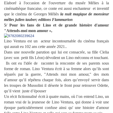
Elaboré à l'occasion de l'ouverture du musée Mélies à la
cinémathèque francaise, ce conte est aussi enchanteur et inventif
que le cinéma de Georges Méliès
la nuit magique de monsieur
mélies julien tauber; editions Flammarion
5/ Pour les fans de Lino et de grande histoire d'amour
"Attends-moi mon amour »,
Lino Ventura est un acteur incontournable du cinéma français
qui aurait eu 102 ans cette année 2021..
Dans une nouvelle parution qui lui est consacrée, sa fille Clelia
(avec son petit fils Léon) dévoilent un Lino méconnu et touchant.
Ils ont eu l'idée de
raconter la rencontre de ses parents sous
forme de roman.
Lino Ventura écrit à sa femme alors qu’ils sont
séparés par la guerre, "
Attends moi mon amour," des mots
d’amour qu’il répétera chaque fois, alors qu’envoyé servir dans
les troupes de Mussolini il déserte le front pour retrouver Odette,
qu’il vient juste d’épouser
Un récit fictionnalisé écrit à quatre mains, où l’on entend Lino,
un
roman vrai de la jeunesse de Lino Ventura, qui donne à voir une
époque particulièrement confuse
ainsi qu' une histoire d'amour