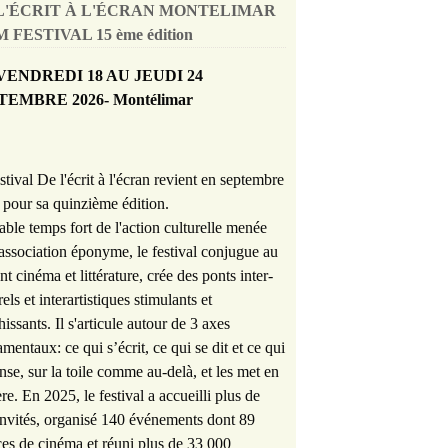
L'ÉCRIT À L'ÉCRAN MONTELIMAR
 FESTIVAL 15 ème édition
VENDREDI 18 AU JEUDI 24
TEMBRE 2026- Montélimar
stival De l'écrit à l'écran revient en septembre
pour sa quinzième édition.
able temps fort de l'action culturelle menée
'association éponyme, le festival conjugue au
nt cinéma et littérature, crée des ponts inter-
rels et interartistiques stimulants et
hissants. Il s'articule autour de 3 axes
mentaux: ce qui s’écrit, ce qui se dit et ce qui
nse, sur la toile comme au-delà, et les met en
re. En 2025, le festival a accueilli plus de
nvités, organisé 140 événements dont 89
es de cinéma et réuni plus de 33 000