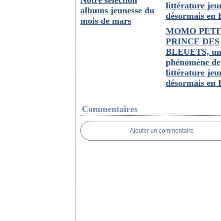
Notre sélection
albums jeunesse du
mois de mars
MOMO PETI
PRINCE DES
BLEUETS, u
phénomène de
littérature jeu
désormais en
Commentaires
Ajouter un commentaire