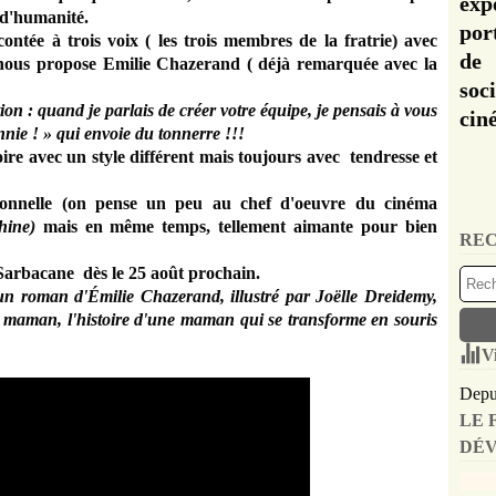
exp
 d'humanité.
por
contée à trois voix ( les trois membres de la fratrie) avec
de 
ous propose Emilie Chazerand ( déjà remarquée avec la
soc
ntion : quand je parlais de créer votre équipe, je pensais à vous
cin
nnie ! » qui envoie du tonnerre !!!
ire avec un style différent mais toujours avec tendresse et
tionnelle (on pense un peu au chef d'oeuvre du cinéma
shine)
mais en même temps, tellement aimante pour bien
REC
 Sarbacane dès le 25 août prochain.
un roman d'Émilie Chazerand, illustré par Joëlle Dreidemy,
s maman
, l'histoire d'une maman qui se transforme en souris
V
Depui
LE 
DÉV