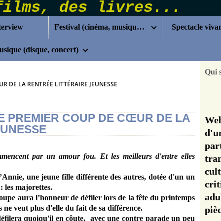
terview
Festival (cinéma, musique...)
Spectacle viva
sique (disque, concert)
Qui 
UR DE LA RENTRÉE LITTÉRAIRE JEUNESSE
RE PREMIER COUP DE CŒUR DE LA
Web
EUNESSE
d'u
pa
mencent par un amour fou. Et les meilleurs d'entre elles
tra
cul
’Annie, une jeune fille différente des autres, dotée d'un un
cri
 les majorettes.
adu
roupe aura l’honneur de défiler lors de la fête du printemps
s ne veut plus d'elle du fait de sa différence.
pi
 défilera quoiqu'il en côute, avec une contre parade un peu