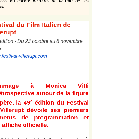
ossi ou encore
Histoires de la nuit
de Léa
us.
tival
du Film Italien de
lerupt
édition
-
Du
2
3
octobre au
8
novembre
6
festival-villerupt.com
mmage à Monica Vitti
étrospective autour de la figure
e
père, la 49
édition du Festival
Villerupt dévoile ses premiers
éments de programmation et
 affiche officielle
.