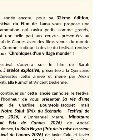
e année encore, pour sa
32ème édition
,
stival du Film de Lama
vous propose une
rammation qui ravira petits comme grands,
ant une belle part aux œuvres présentées au
ival de Cannes avec des films venus du monde
r. Comme l'indique la devise du festival, rendez-
aux "
Chroniques d'un village monde
" !
estival s'ouvrira sur le film de Sarah
s
L'espèce explosive
, présentée à la Quinzaine
Cinéastes cette année et mené par Alexis
ti, Ella Rumpf et Vincent Dedienne.
continuer sur cette lancée cannoise, le festival
 l'honneur de vous présenter
La vie d'une
me
de
Charline Bourgeois-Tacquet
mais
Notre Salut (Prix du Scénario - Festival de
es 2026)
d'Emmanuel Marre,
Minotaure
and Prix de Cannes 2026)
de Andreï
uintsev,
La Bola Negra (Prix de la mise en scène
tival de Cannes 2026)
de Javier Calo et Javier