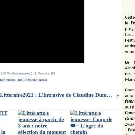
Cett
le
Fe
prog
fais
Fest
entie
vous 
Le f
Arnol
 à 06:00 -
Commentaires [
…
]
- Permalien [
#
]
des 
Manen
ature jeunesse
,
famille dysfonctionnelle
Pour 
#RentreeLitteraire2021 : L’Intrusive de Claudine Dumont , un thriller psychologique qui nous plonge dans l'inconscient
aura
fem
aussi
Cann
(Gr
Zviag
- Fes