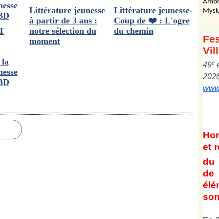
Ambr
Littérature jeunesse
Littérature jeunesse-
Mysi
à partir de 3 ans :
Coup de ❤️ : L'ogre
T
notre sélection du
du chemin
Fes
moment
Vil
n
 la
e
4
9
nesse
202
 BD
www.
Ho
et
r
du 
de 
él
son