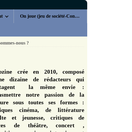
nt
On joue (jeu de société-Concours)
sommes-nous ?
zine crée en 2010, composé
ne dizaine de rédacteurs qui
rtagent la même envie :
nsmettre notre passion de la
ture sous toutes ses formes :
tiques cinéma, de littérature
lte et jeunesse, critiques de
èces de théâtre, concert ,