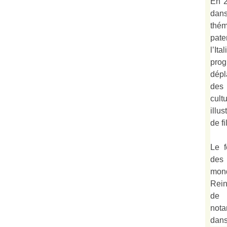
En 2
dan
thé
pate
l’It
prog
dépl
des
cult
illu
de fi
Le f
des
mond
Rein
de 
not
dan