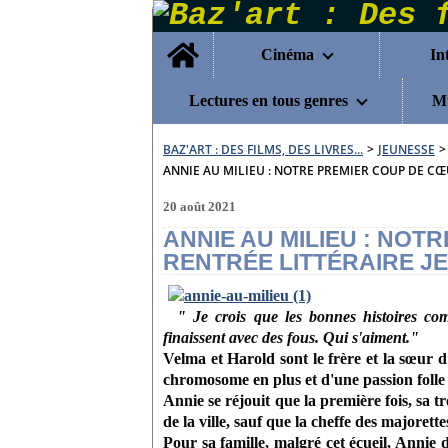
Home
Cinéma
In
Lectures en tous genres
Mu
BAZ'ART : DES FILMS, DES LIVRES...
>
JEUNESSE
>
ANNIE AU MILIEU : NOTRE PREMIER COUP DE CŒ
20 août 2021
ANNIE AU MILIEU : NOT
RENTRÉE LITTÉRAIRE J
" Je crois que les bonnes histoires com
finaissent avec des fous. Qui s'aiment."
Velma et Harold sont le frère et la sœur d
chromosome en plus et d'une passion folle :
Annie se réjouit que la première fois, sa t
de la ville, sauf que la cheffe des majorette
Pour sa famille, malgré cet écueil, Annie