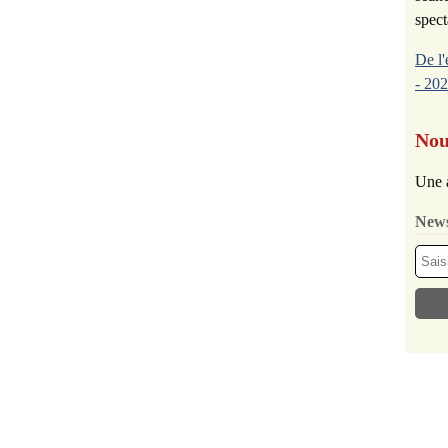
spect
De l'
- 202
Nou
Une 
News