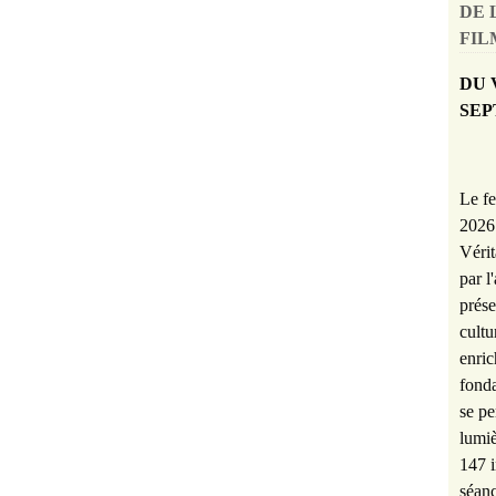
DE 
FILM
DU 
SEP
Le fe
2026 
Vérit
par l
prése
cultu
enric
fonda
se pe
lumiè
147 i
séanc