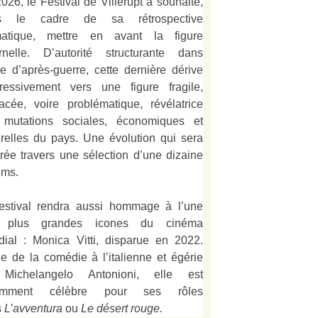
026, le Festival de Villerupt a souhaité,
s le cadre de sa rétrospective
matique, mettre en avant la figure
rnelle. D’autorité structurante dans
alie d’après-guerre, cette dernière dérive
ressivement vers une figure fragile,
acée, voire problématique, révélatrice
 mutations sociales, économiques et
urelles du pays. Une évolution qui sera
strée travers une sélection d’une dizaine
lms.
estival rendra aussi hommage à l’une
 plus grandes icones du cinéma
ial : Monica Vitti, disparue en 2022.
e de la comédie à l’italienne et égérie
Michelangelo Antonioni, elle est
amment célèbre pour ses rôles
s
L’
avventura
ou
Le désert rouge
.