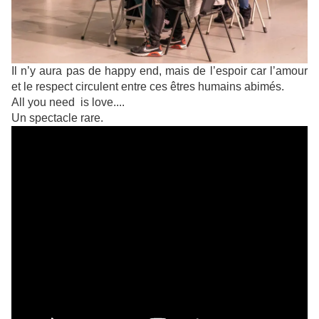
Il n’y aura pas de happy end, mais de l’espoir car l’amour
et le respect circulent entre ces êtres humains abimés.
All you need is love....
Un spectacle rare.