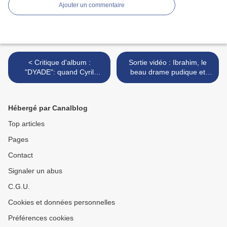
Ajouter un commentaire
< Critique d'album :
Sortie vidéo : Ibrahim, le
"DYADE": quand Cyril
beau drame pudique et
Mokaiesh renoue joliment
sensible de Samir Guesmi >
avec l'autre en chansons
Hébergé par Canalblog
Top articles
Pages
Contact
Signaler un abus
C.G.U.
Cookies et données personnelles
Préférences cookies