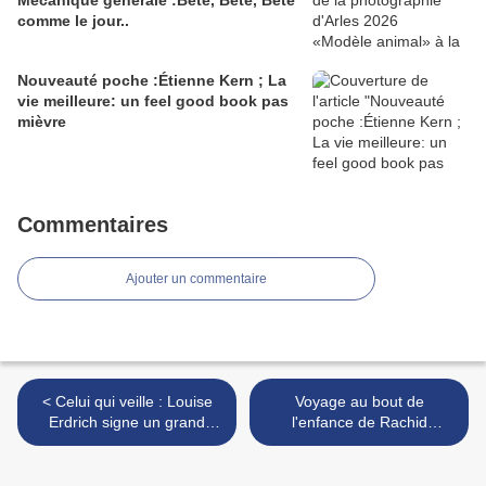
Mécanique générale :Bête, Bête, Bête
comme le jour..
Nouveauté poche :Étienne Kern ; La
vie meilleure: un feel good book pas
mièvre
Commentaires
Ajouter un commentaire
< Celui qui veille : Louise
Voyage au bout de
Erdrich signe un grand
l'enfance de Rachid
roman sur la condition de
Benzine : l'insouciance au
vie du peuple autochtone
temps du fanatisme >
des USA