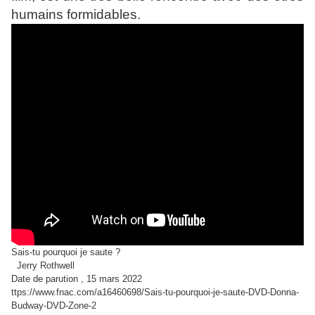
humains formidables.
Sais-tu pourquoi je saute ?
Jerry Rothwell
Date de parution , 15 mars 2022
ttps://www.fnac.com/a16460698/Sais-tu-pourquoi-je-saute-DVD-Donna-
Budway-DVD-Zone-2