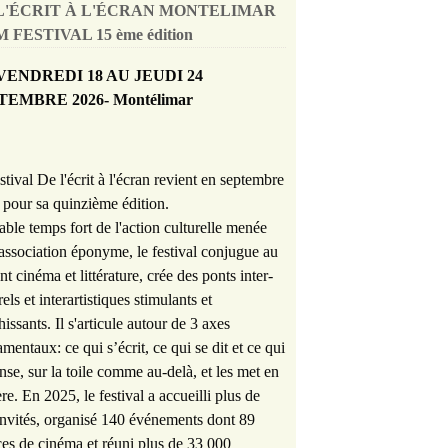
L'ÉCRIT À L'ÉCRAN MONTELIMAR
 FESTIVAL 15 ème édition
VENDREDI 18 AU JEUDI 24
TEMBRE 2026- Montélimar
stival De l'écrit à l'écran revient en septembre
pour sa quinzième édition.
able temps fort de l'action culturelle menée
'association éponyme, le festival conjugue au
nt cinéma et littérature, crée des ponts inter-
rels et interartistiques stimulants et
hissants. Il s'articule autour de 3 axes
mentaux: ce qui s’écrit, ce qui se dit et ce qui
nse, sur la toile comme au-delà, et les met en
re. En 2025, le festival a accueilli plus de
nvités, organisé 140 événements dont 89
es de cinéma et réuni plus de 33 000