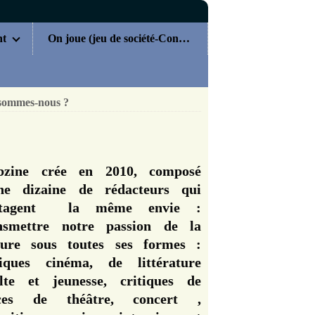
nt
On joue (jeu de société-Concours)
sommes-nous ?
zine crée en 2010, composé
ne dizaine de rédacteurs qui
rtagent la même envie :
nsmettre notre passion de la
ture sous toutes ses formes :
tiques cinéma, de littérature
lte et jeunesse, critiques de
èces de théâtre, concert ,