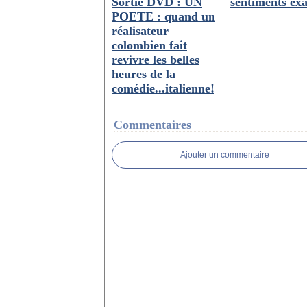
Sortie DVD : UN
sentiments ex
POETE : quand un
réalisateur
colombien fait
revivre les belles
heures de la
comédie...italienne!
Commentaires
Ajouter un commentaire