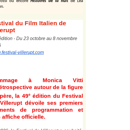
ossi ou encore
Histoires de la nuit
de Léa
us.
tival
du Film Italien de
lerupt
édition
-
Du
2
3
octobre au
8
novembre
6
festival-villerupt.com
mmage à Monica Vitti
étrospective autour de la figure
e
père, la 49
édition du Festival
Villerupt dévoile ses premiers
éments de programmation et
 affiche officielle
.