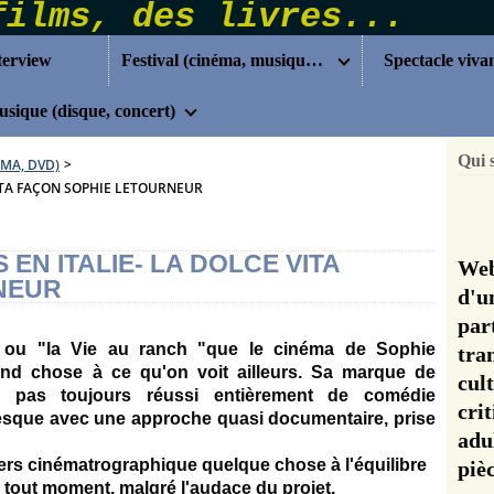
terview
Festival (cinéma, musique...)
Spectacle viva
sique (disque, concert)
Qui 
ÉMA, DVD)
>
VITA FAÇON SOPHIE LETOURNEUR
 EN ITALIE- LA DOLCE VITA
Web
NEUR
d'u
pa
s" ou "la Vie au ranch "que
le cinéma de Sophie
tra
nd chose à ce qu'on voit ailleurs.
Sa marque de
cul
 pas toujours réussi entièrement de comédie
cri
esque avec une approche quasi documentaire, prise
adu
vers cinématrographique quelque chose à l'équilibre
pi
à tout moment, malgré l'audace du projet.