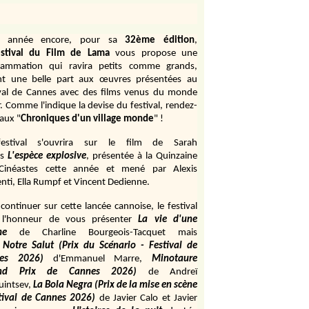
e année encore, pour sa
32ème édition
,
stival du Film de Lama
vous propose une
rammation qui ravira petits comme grands,
ant une belle part aux œuvres présentées au
ival de Cannes avec des films venus du monde
r. Comme l'indique la devise du festival, rendez-
aux "
Chroniques d'un village monde
" !
estival s'ouvrira sur le film de Sarah
s
L'espèce explosive
, présentée à la Quinzaine
Cinéastes cette année et mené par Alexis
ti, Ella Rumpf et Vincent Dedienne.
continuer sur cette lancée cannoise, le festival
 l'honneur de vous présenter
La vie d'une
me
de
Charline Bourgeois-Tacquet
mais
Notre Salut (Prix du Scénario - Festival de
es 2026)
d'Emmanuel Marre,
Minotaure
and Prix de Cannes 2026)
de Andreï
uintsev,
La Bola Negra (Prix de la mise en scène
tival de Cannes 2026)
de Javier Calo et Javier