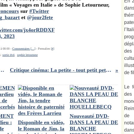
En 2
film « Voyages en Italie » de Sophie Letourneur,
dan
concours
sur
#Twitter
thé
g_bazart
et
@jour2fete
pate
l’It
twitter.com/jx4orRDDXF
, 2023
prog
dépl
 à 08:00 -
Commentaires [
…
]
- Permalien [
#
]
des
s:
sortie dvd
,
sophie letourneur
cult
illu
tomne albums jeunesse 2023 : nos coups de ❤
Critique cinéma: La petite - tout petit petit film de Guillaume Nicloux
de fi
Le f
des
mond
Rein
de 
MENT
Nouveauté DVD-
ieu :
Disponible en vidéo,
DANS LA PEAU DE
not
de
le Roman de Jim, la
BLANCHE
dan