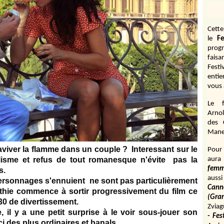
Cett
le
Fe
prog
fais
Fest
entie
vous 
Le f
Arnol
des 
Manen
aviver la flamme dans un couple ?
Interessant sur le
Pour 
aura
lisme et refus de tout romanesque n'évite pas la
fem
s.
aussi
 personnages s'ennuient ne sont pas particulièrement
Cann
athie commence à sortir progressivement du film ce
(Gr
30 de divertissement.
Zviag
 il y a une petit surprise à le voir sous-jouer son
- Fes
ci des plus ordinaires et banals.
.