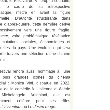
026, le Festival de Villerupt a souhaité,
s le cadre de sa rétrospective
matique, mettre en avant la figure
rnelle. D’autorité structurante dans
alie d’après-guerre, cette dernière dérive
ressivement vers une figure fragile,
acée, voire problématique, révélatrice
 mutations sociales, économiques et
urelles du pays. Une évolution qui sera
strée travers une sélection d’une dizaine
lms.
estival rendra aussi hommage à l’une
 plus grandes icones du cinéma
ial : Monica Vitti, disparue en 2022.
e de la comédie à l’italienne et égérie
Michelangelo Antonioni, elle est
amment célèbre pour ses rôles
s
L’
avventura
ou
Le désert rouge
.