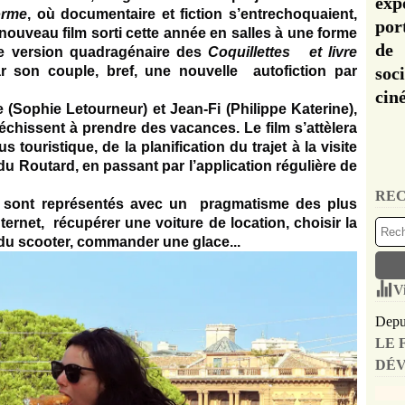
exp
orme
, où documentaire et fiction s’entrechoquaient,
por
ouveau film sorti cette année en salles à une forme
de 
de version quadragénaire des
Coquillettes et livre
r son couple, bref, une nouvelle autofiction par
soc
cin
 (Sophie Letourneur) et Jean-Fi (Philippe Katerine),
fléchissent à prendre des vacances.
Le film s’attèlera
s touristique, de la planification du trajet à la visite
u Routard, en passant par l’application régulière de
REC
 y sont représentés avec un pragmatisme des plus
ternet, récupérer une voiture de location, choisir la
 du scooter, commander une glace...
V
Depui
LE 
DÉV