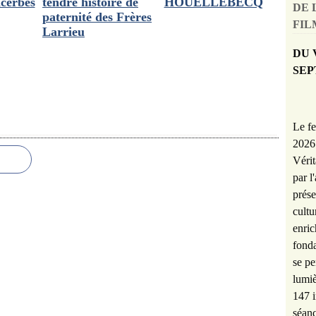
acerbés
tendre histoire de
HOUELLEBECQ
DE 
paternité des Frères
FILM
Larrieu
DU 
SEP
Le fe
2026 
Vérit
par l
prése
cultu
enric
fonda
se pe
lumiè
147 i
séanc