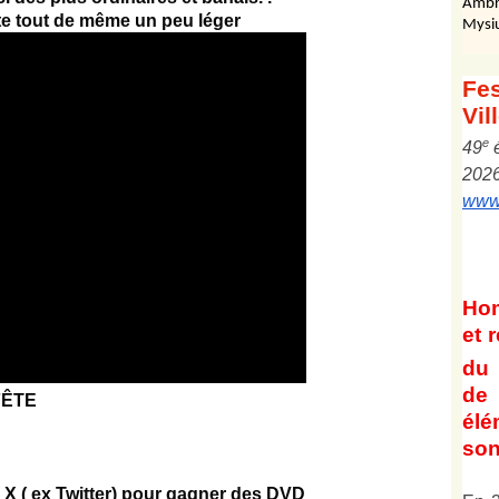
Ambr
e tout de même un peu léger
Mysi
Fes
Vil
e
4
9
202
www.
Ho
et
r
du 
de 
2FÊTE
él
son
X ( ex Twitter) pour gagner des DVD