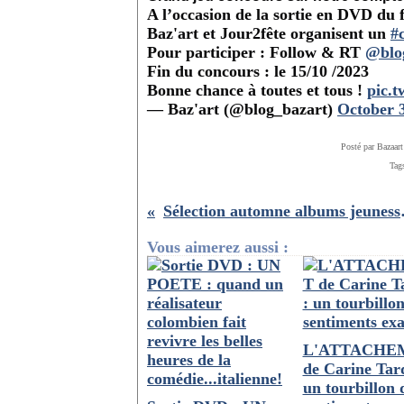
A l’occasion de la sortie en DVD du 
Baz'art et Jour2fête organisent un
#
Pour participer : Follow & RT
@blo
Fin du concours : le 15/10 /2023
Bonne chance à toutes et tous !
pic.
— Baz'art (@blog_bazart)
October 3
Posté par Bazaart
Tag
Sélection au
Vous aimerez aussi :
L'ATTACHE
de Carine Tard
un tourbillon 