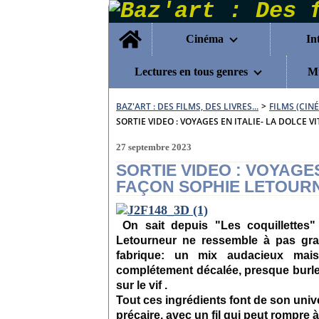
Home
Cinéma
In
Lectures en tous genres
Mu
BAZ'ART : DES FILMS, DES LIVRES...
>
FILMS (CIN
SORTIE VIDEO : VOYAGES EN ITALIE- LA DOLCE 
27 septembre 2023
SORTIE VIDEO : VOYAGES
FAÇON SOPHIE LETOUR
On sait depuis "Les coquillette
Letourneur ne ressemble à pas gra
fabrique: un mix audacieux mais
complétement décalée, presque burl
sur le vif .
Tout ces ingrédients font de son uni
précaire, avec un fil qui peut rompre 