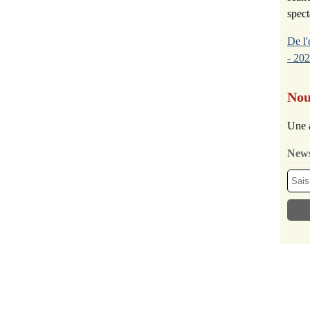
spect
De l'
- 202
Nou
Une 
News