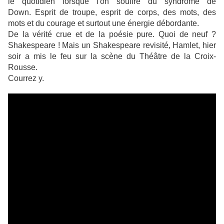
le quotidien lorsque l'on souffre du syndrome de
Down.
Esprit de troupe, esprit de corps, des mots, des
mots et du courage et surtout une énergie débordante.
De la vérité crue et de la poésie pure. Quoi de neuf ?
Shakespeare ! Mais un Shakespeare revisité, Hamlet, hier
soir a mis le feu sur la scène du Théâtre de la Croix-
Rousse.
Courrez y.