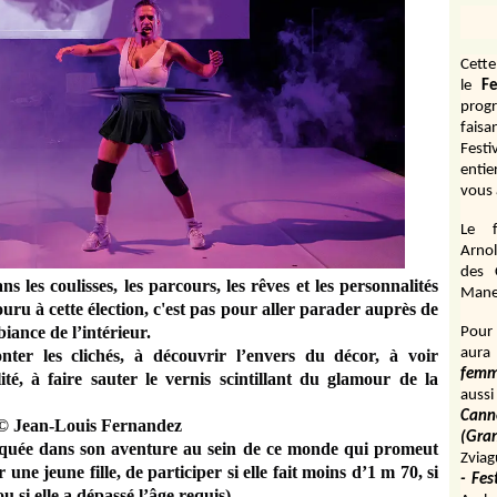
Cett
le
Fe
prog
fais
Fest
entie
vous 
Le f
Arnol
des 
s les coulisses, les parcours, les rêves et les personnalités
Manen
uru à cette élection, c'est pas pour aller parader auprès de
iance de l’intérieur.
Pour 
aura
er les clichés, à découvrir l’envers du décor, à voir
fem
té, à faire sauter le vernis scintillant du glamour de la
aussi
Cann
(Gr
arquée dans son aventure au sein de ce monde qui promeut
Zviag
ne jeune fille, de participer si elle fait moins d’1 m 70, si
- Fes
u si elle a dépassé l’âge requis).