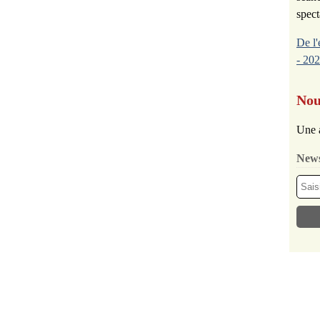
spect
De l'
- 202
Nou
Une 
News