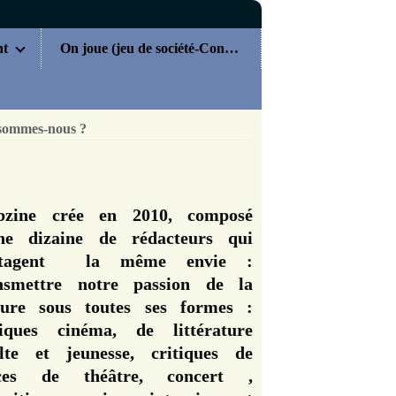
nt
On joue (jeu de société-Concours)
sommes-nous ?
zine crée en 2010, composé
ne dizaine de rédacteurs qui
rtagent la même envie :
nsmettre notre passion de la
ture sous toutes ses formes :
tiques cinéma, de littérature
lte et jeunesse, critiques de
èces de théâtre, concert ,