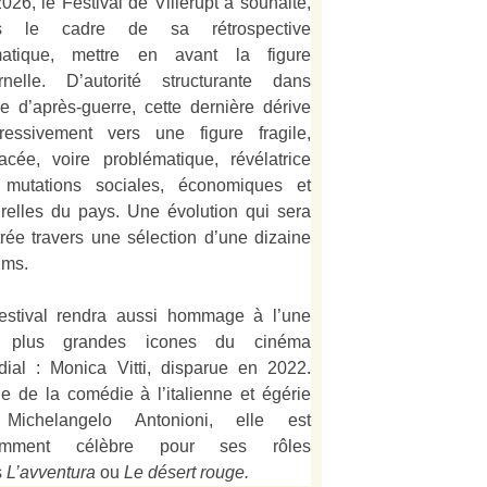
026, le Festival de Villerupt a souhaité,
s le cadre de sa rétrospective
matique, mettre en avant la figure
rnelle. D’autorité structurante dans
alie d’après-guerre, cette dernière dérive
ressivement vers une figure fragile,
acée, voire problématique, révélatrice
 mutations sociales, économiques et
urelles du pays. Une évolution qui sera
strée travers une sélection d’une dizaine
lms.
estival rendra aussi hommage à l’une
 plus grandes icones du cinéma
ial : Monica Vitti, disparue en 2022.
e de la comédie à l’italienne et égérie
Michelangelo Antonioni, elle est
amment célèbre pour ses rôles
s
L’
avventura
ou
Le désert rouge
.