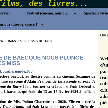
terview
Festival (cinéma, musique...)
Spectacle viva
sique (disque, concert)
Qui 
ONGE DANS LES COULISSES DES MISS
NE DE BAECQUE NOUS PLONGE
Web
ES MISS
d'u
pa
’éclore partout, au théâtre comme au cinéma.
Suzanne de
tra
 mise en scène d’Alain Françon de
La Seconde surprise de
cul
nne du Barry
)
fait tourner sa création « Tenir Debout »,
cri
itou-Charentes qui était
du 13 au 17 février 2024 à l'affiche
adu
ion de Miss Poitou-Charentes en 2020. Elle en a tiré la
pi
 ,
Tenir debout,
qui était la semaine passée à l’affiche des