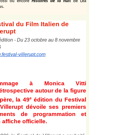
ossi ou encore
Histoires de la nuit
de Léa
us.
tival
du Film Italien de
lerupt
édition
-
Du
2
3
octobre au
8
novembre
6
festival-villerupt.com
mmage à Monica Vitti
étrospective autour de la figure
e
père, la 49
édition du Festival
Villerupt dévoile ses premiers
éments de programmation et
 affiche officielle
.