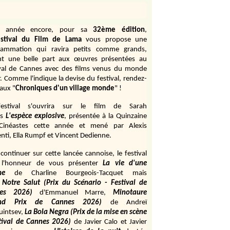
e année encore, pour sa
32ème édition
,
stival du Film de Lama
vous propose une
rammation qui ravira petits comme grands,
ant une belle part aux œuvres présentées au
ival de Cannes avec des films venus du monde
r. Comme l'indique la devise du festival, rendez-
aux "
Chroniques d'un village monde
" !
estival s'ouvrira sur le film de Sarah
s
L'espèce explosive
, présentée à la Quinzaine
Cinéastes cette année et mené par Alexis
ti, Ella Rumpf et Vincent Dedienne.
continuer sur cette lancée cannoise, le festival
 l'honneur de vous présenter
La vie d'une
me
de
Charline Bourgeois-Tacquet
mais
Notre Salut (Prix du Scénario - Festival de
es 2026)
d'Emmanuel Marre,
Minotaure
and Prix de Cannes 2026)
de Andreï
uintsev,
La Bola Negra (Prix de la mise en scène
tival de Cannes 2026)
de Javier Calo et Javier