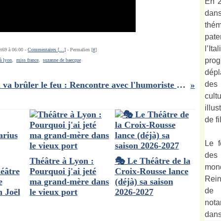
En 2
dan
thé
pate
l’It
ct69 à 06:00 -
Commentaires [
…
]
- Permalien [
#
]
prog
 à lyon
,
miss france
,
suzanne de baecque
dépl
des
On va brûler le feu : Rencontre avec l'humoriste Swann Périssé - Palais des Glaces (Paris)
cult
illu
de fi
Le f
des
Théâtre à Lyon :
🎭 Le Théâtre de la
mond
éâtre
Pourquoi j'ai jeté
Croix-Rousse lance
Rein
e
ma grand-mère dans
(déjà) sa saison
de 
n Joël
le vieux port
2026-2027
not
dan