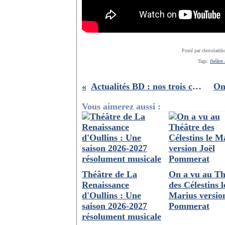
Posté par chocoladdi
Tags:
théâtre
Actualités BD : nos trois coup de ❤️ de février 2024
Vous aimerez aussi :
Théâtre de La
On a vu au Th
Renaissance
des Célestins l
d'Oullins : Une
Marius versio
saison 2026-2027
Pommerat
résolument musicale