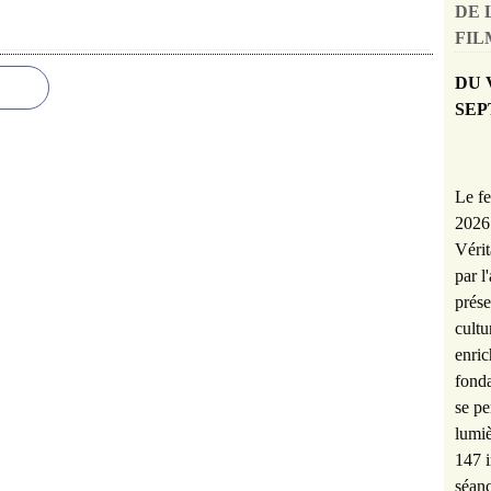
DE 
FILM
DU 
SEP
Le fe
2026 
Vérit
par l
prése
cultu
enric
fonda
se pe
lumiè
147 i
séanc