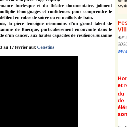
Ambr
ormance burlesque et du théâtre documentaire, joliment
Mysi
ultiplie témoignages et confidences pour comprendre le
éfilent en robes de soirée ou en maillots de bain.
Fes
is, la pièce témoigne néanmoins d'un grand talent de
Vil
zannne de Baecque
, particulièrement émouvante dans le
ade d'un cancer, aux hautes capacités de résilience.Suzanne
e
4
9
202
13 au 17 février aux
Célestins
www.
Ho
et
r
du 
de 
él
son