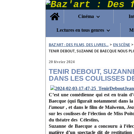
Home
Cinéma
In
Lectures en tous genres
Mu
BAZ'ART : DES FILMS, DES LIVRES...
>
EN SCÈNE
>
TENIR DEBOUT, SUZANNE DE BAECQUE NOUS PL
20 février 2024
TENIR DEBOUT, SUZAN
DANS LES COULISSES D
C’est une comédienne qui est en train d
Baecque
(qui figurait notamment dans la
l’amour
, et dans le film de Maïwenn,
Jea
sur les coulisses de l’élection de Miss Po
du théatre des Célestins,
Suzanne de Baecque a concouru à l’élect
matière d’un spectacle dit de restitution