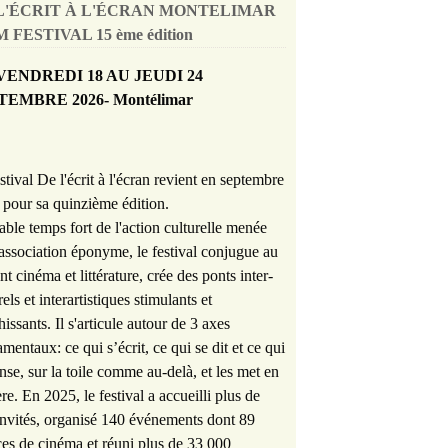
L'ÉCRIT À L'ÉCRAN MONTELIMAR
 FESTIVAL 15 ème édition
VENDREDI 18 AU JEUDI 24
TEMBRE 2026- Montélimar
stival De l'écrit à l'écran revient en septembre
pour sa quinzième édition.
able temps fort de l'action culturelle menée
'association éponyme, le festival conjugue au
nt cinéma et littérature, crée des ponts inter-
rels et interartistiques stimulants et
hissants. Il s'articule autour de 3 axes
mentaux: ce qui s’écrit, ce qui se dit et ce qui
nse, sur la toile comme au-delà, et les met en
re. En 2025, le festival a accueilli plus de
nvités, organisé 140 événements dont 89
es de cinéma et réuni plus de 33 000