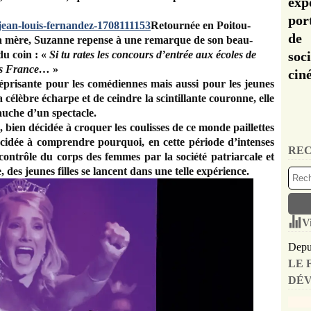
exp
por
Retournée en Poitou-
de 
sa mère, Suzanne repense à une remarque de son beau-
du coin : «
Si tu rates les concours d’entrée aux écoles de
soc
iss France…
»
cin
éprisante pour les comédiennes mais aussi pour les jeunes
 célèbre écharpe et de ceindre la scintillante couronne, elle
bauche d’un spectacle.
, bien décidée à croquer les coulisses de ce monde paillettes
cidée à comprendre pourquoi, en cette période d’intenses
REC
 contrôle du corps des femmes par la société patriarcale et
des jeunes filles se lancent dans une telle expérience.
V
Depui
LE 
DÉV