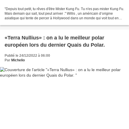
"Depuis tout petit, tu rêves d'être Mister Kung Fu. Tu n'es pas mister Kung Fu.
Mais demain qui sait, tout peut arriver ." Willis , un américain d’origine
asiatique qui tente de percer à Hollywood dans un monde qui voit tout en
noir et blanc. Un roman...
«Terra Nullius» : on a lu le meilleur polar
européen lors du dernier Quais du Polar.
Publié le 24/12/2022 à 06:00
Par
Michelio