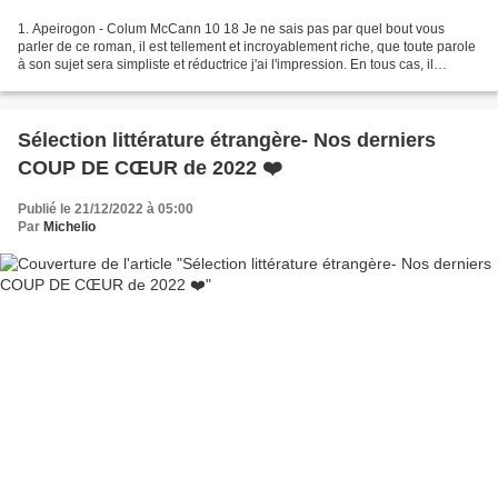
1. Apeirogon - Colum McCann 10 18 Je ne sais pas par quel bout vous
parler de ce roman, il est tellement et incroyablement riche, que toute parole
à son sujet sera simpliste et réductrice j'ai l'impression. En tous cas, il
confirme le fait que Colum McCann...
Sélection littérature étrangère- Nos derniers
COUP DE CŒUR de 2022 ❤️
Publié le 21/12/2022 à 05:00
Par
Michelio