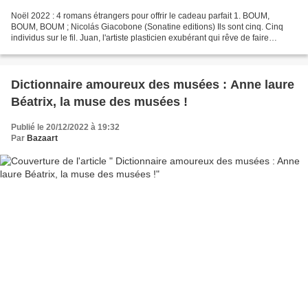
Noël 2022 : 4 romans étrangers pour offrir le cadeau parfait 1. BOUM,
BOUM, BOUM ; Nicolás Giacobone (Sonatine editions) Ils sont cinq. Cinq
individus sur le fil. Juan, l'artiste plasticien exubérant qui rêve de faire
carrière aux États- Unis. Sa...
Dictionnaire amoureux des musées : Anne laure
Béatrix, la muse des musées !
Publié le 20/12/2022 à 19:32
Par
Bazaart