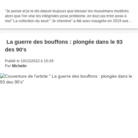
"Je pense et je le dis depuis toujours que blesser les musulmans modérés
alors que l'on vise les intégristes pose probleme, en tout cas m'en pose à
moi" La collection du seuil " Je chemine" a été avec inaugrée en 2019 avec
la généreuse idée de partager,...
La guerre des bouffons : plongée dans le 93
des 90's
Publié le 10/12/2022 à 10:29
Par
Michelio