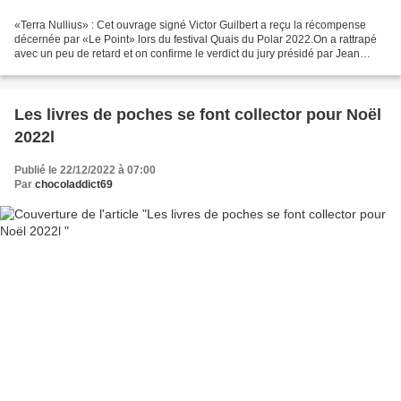
«Terra Nullius» : Cet ouvrage signé Victor Guilbert a reçu la récompense
décernée par «Le Point» lors du festival Quais du Polar 2022.On a rattrapé
avec un peu de retard et on confirme le verdict du jury présidé par Jean
Louis Debré: ce grand polar est...
Les livres de poches se font collector pour Noël
2022l
Publié le 22/12/2022 à 07:00
Par
chocoladdict69