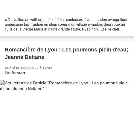
« De veillée en veillée, j’ai écouté les conteuses. " Une mission évangélique
américaine fait irruption en plein coeur d’un village rwandais déjà voué au
culte de la Vierge Marie et d’une grande figure, Nyabinghi. Et si le chef
Musoni se mariait à Sister...
Romancière de Lyon : Les poumons plein d'eau;
Jeanne Beltane
Publié le 31/12/2022 à 14:02
Par
Bazaart