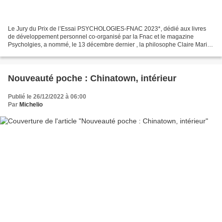
Le Jury du Prix de l’Essai PSYCHOLOGIES-FNAC 2023*, dédié aux livres
de développement personnel co-organisé par la Fnac et le magazine
Psycholgies, a nommé, le 13 décembre dernier , la philosophe Claire Marin
comme lauréate, pour son essai Être à sa place...
Nouveauté poche : Chinatown, intérieur
Publié le 26/12/2022 à 06:00
Par
Michelio