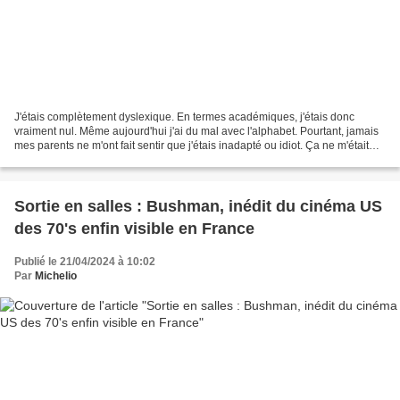
J'étais complètement dyslexique. En termes académiques, j'étais donc
vraiment nul. Même aujourd'hui j'ai du mal avec l'alphabet. Pourtant, jamais
mes parents ne m'ont fait sentir que j'étais inadapté ou idiot. Ça ne m'était
même pas venu à l'esprit, avant...
Sortie en salles : Bushman, inédit du cinéma US
des 70's enfin visible en France
Publié le 21/04/2024 à 10:02
Par
Michelio