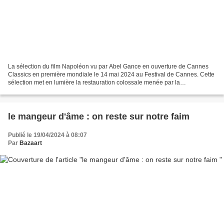
La sélection du film Napoléon vu par Abel Gance en ouverture de Cannes
Classics en première mondiale le 14 mai 2024 au Festival de Cannes. Cette
sélection met en lumière la restauration colossale menée par la
Cinémathèque française avec l'appui de Radio...
le mangeur d'âme : on reste sur notre faim
Publié le 19/04/2024 à 08:07
Par
Bazaart