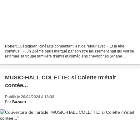
Robert Guédiguian, cinéaste combattant, est de retour avec « Et la fête
continue ! », un 23ème opus marqué par son titre faussement naïf qui voit se
reformer sa troupe familière d’amis et comédiens chevronnés (Ariane
Ascaride, Jean-Pierre Darroussin,...
MUSIC-HALL COLETTE: si Colette m'était
contée...
Publié le 20/04/2024 à 18:38
Par
Bazaart