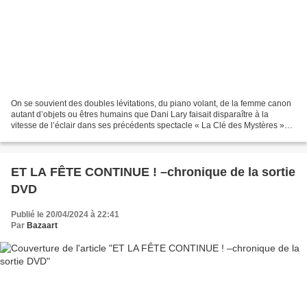
On se souvient des doubles lévitations, du piano volant, de la femme canon
autant d’objets ou êtres humains que Dani Lary faisait disparaître à la
vitesse de l’éclair dans ses précédents spectacle « La Clé des Mystères »
(2013) ou « Retro Temporis » (2014),...
ET LA FÊTE CONTINUE ! –chronique de la sortie
DVD
Publié le 20/04/2024 à 22:41
Par
Bazaart