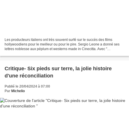
Les producteurs italiens ont très souvent surfé sur le succès des films
hollywoodiens pour le meilleur ou pour le pire. Sergio Leone a donné ses
lettres noblesse aux péplum et westerns made in Cinecitta. Avec "
Tentacules " Ovidio G.Assonitis nous propose...
Critique- Six pieds sur terre, la jolie histoire
d'une réconciliation
Publié le 20/04/2024 à 07:00
Par
Michelio