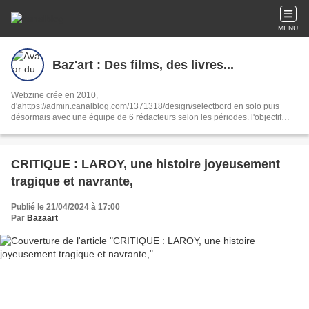
MENU
Baz'art : Des films, des livres...
Webzine crée en 2010,
d'ahttps://admin.canalblog.com/1371318/design/selectbord en solo puis
désormais avec une équipe de 6 rédacteurs selon les périodes. l'objectif
reste le même : partager notre passion de la culture sous toutes ses formes,
ciné, livres, musique, interviews, spectacles.
CRITIQUE : LAROY, une histoire joyeusement
tragique et navrante,
Publié le 21/04/2024 à 17:00
Par
Bazaart