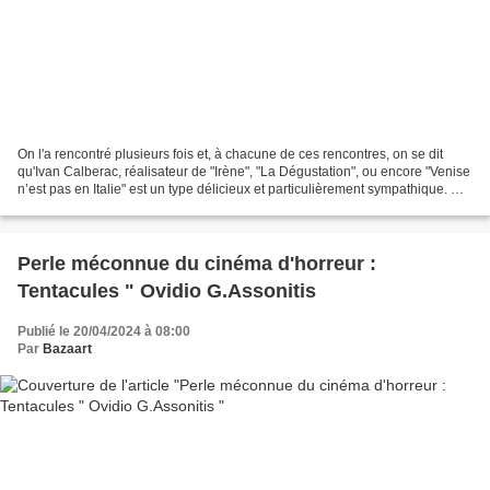
On l'a rencontré plusieurs fois et, à chacune de ces rencontres, on se dit
qu'Ivan Calberac, réalisateur de "Irène", "La Dégustation", ou encore "Venise
n’est pas en Italie" est un type délicieux et particulièrement sympathique. ON
se dit aussi, à chaque...
Perle méconnue du cinéma d'horreur :
Tentacules " Ovidio G.Assonitis
Publié le 20/04/2024 à 08:00
Par
Bazaart