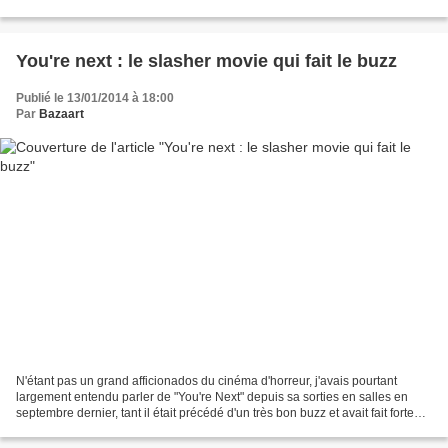
français sorti un peu plus tard ( le...
You're next : le slasher movie qui fait le buzz
Publié le 13/01/2014 à 18:00
Par
Bazaart
N'étant pas un grand afficionados du cinéma d'horreur, j'avais pourtant
largement entendu parler de "You're Next" depuis sa sorties en salles en
septembre dernier, tant il était précédé d'un très bon buzz et avait fait forte
impression lors de l'ensemble...