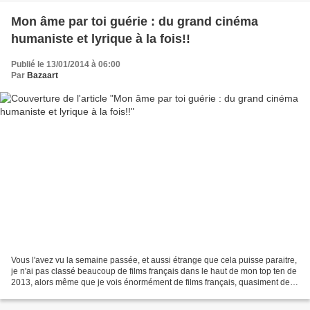
Mon âme par toi guérie : du grand cinéma
humaniste et lyrique à la fois!!
Publié le 13/01/2014 à 06:00
Par
Bazaart
Vous l'avez vu la semaine passée, et aussi étrange que cela puisse paraitre,
je n'ai pas classé beaucoup de films français dans le haut de mon top ten de
2013, alors même que je vois énormément de films français, quasiment deux
films sur trois. Mais si,...