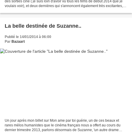
des sorties ciné ( je suis loin d'avoir vu tous les films de début 2014 que je
voulais voir), et deux dernières qui s'annoncent également très excitantes,
cette semaine du 15 janvier...
La belle destinée de Suzanne..
Publié le 14/01/2014 à 06:00
Par
Bazaart
Un jour après mon billet sur Mon ame par toi guérie, un de ces beaux et
rares mélos humanistes que le cinéma français nous a offert au cours du
dernier trimestre 2013, parlons désormais de Suzanne, 'un autre drame