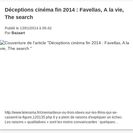
Déceptions cinéma fin 2014 : Favellas, A la vie,
The search
Publié le 13/01/2014 à 06:42
Par
Bazaart
http://www.telerama.fr/cinema/deux-ou-trois-idees-sur-les-films-qui-se-
cassent-la-figure,120135.php Il y a plein de raisons d'expliquer un échec.
Les raisons « qualitatives » sont les moins convaincantes : quelques
mauvais films marchent très bien, merci,...