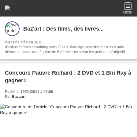
MENU
Baz'art : Des films, des livres...
Webzine crée en 2010,
d'ahttps://admin.canalblog.com/1371318/design/selectbord en solo puis
désormais avec une équipe de 6 rédacteurs selon les périodes. l'objectif
reste le même : partager notre passion de la culture sous toutes ses formes,
ciné, livres, musique, interviews, spectacles.
Concours Pauvre Richard : 2 DVD et 1 Blu Ray à
gagner!!
Publié le 19/01/2014 à 06:00
Par
Bazaart