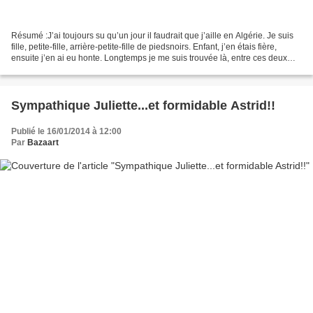
Résumé :J’ai toujours su qu’un jour il faudrait que j’aille en Algérie. Je suis
fille, petite-fille, arrière-petite-fille de piedsnoirs. Enfant, j’en étais fière,
ensuite j’en ai eu honte. Longtemps je me suis trouvée là, entre ces deux
rives. Et la relation...
Sympathique Juliette...et formidable Astrid!!
Publié le 16/01/2014 à 12:00
Par
Bazaart