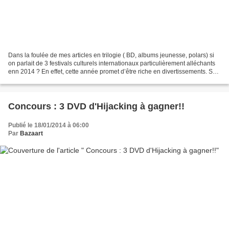
Dans la foulée de mes articles en trilogie ( BD, albums jeunesse, polars) si
on parlait de 3 festivals culturels internationaux particulièrement alléchants
enn 2014 ? En effet, cette année promet d’être riche en divertissements. Sur
le plan culturel,...
Concours : 3 DVD d'Hijacking à gagner!!
Publié le 18/01/2014 à 06:00
Par
Bazaart