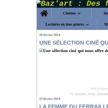
Home
Cinéma
In
Lectures en tous genres
Mu
26 février 2014
UNE SÉLECTION CINÉ Q
Posté par Bazaart
Tags:
karin viard
,
actrices
,
sorties cin
25 février 2014
LA FEMME DU FERRAILLE