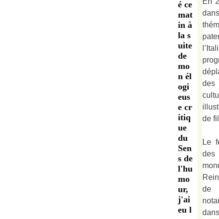
En 2
é ce
dan
mat
in à
thé
la s
pate
uite
l’It
de
prog
mo
dépl
n él
des 
ogi
cult
eus
e cr
illu
itiq
de fi
ue
du
Le f
Sen
des
s de
mond
l'hu
Rein
mo
ur,
de 
j'ai
not
eu l
dan