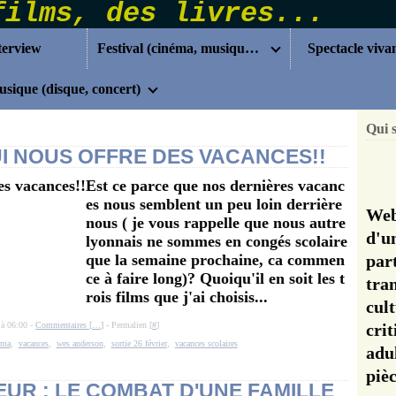
terview
Festival (cinéma, musique...)
Spectacle viva
sique (disque, concert)
Qui 
UI NOUS OFFRE DES VACANCES!!
Est ce parce que nos dernières vacanc
es nous semblent un peu loin derrière
Web
nous ( je vous rappelle que nous autre
d'u
lyonnais ne sommes en congés scolaire
que la semaine prochaine, ca commen
pa
ce à faire long)? Quoiqu'il en soit les t
tra
rois films que j'ai choisis...
cul
 à 06:00 -
Commentaires [
…
]
- Permalien [
#
]
cri
éma
,
vacances
,
wes anderson
,
sortie 26 février
,
vacances scolaires
adu
pi
UR : LE COMBAT D'UNE FAMILLE