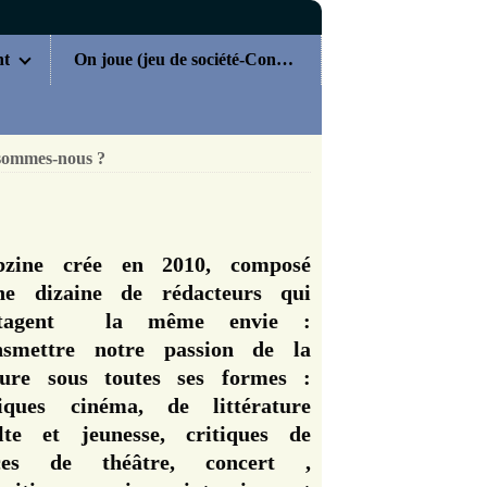
nt
On joue (jeu de société-Concours)
sommes-nous ?
zine crée en 2010, composé
ne dizaine de rédacteurs qui
rtagent la même envie :
nsmettre notre passion de la
ture sous toutes ses formes :
tiques cinéma, de littérature
lte et jeunesse, critiques de
èces de théâtre, concert ,