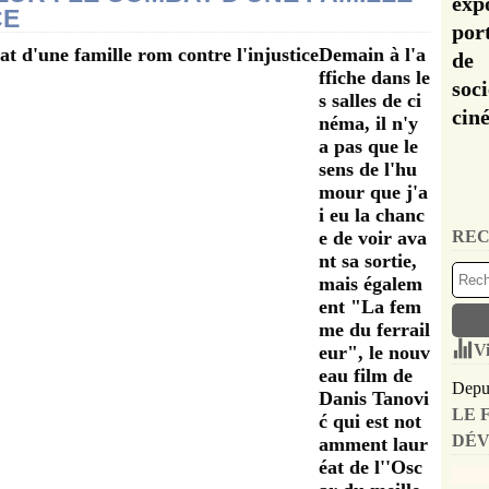
exp
CE
por
Demain à l'a
de 
ffiche dans le
soc
s salles de ci
cin
néma, il n'y
a pas que le
sens de l'hu
mour que j'a
i eu la chanc
e de voir ava
REC
nt sa sortie,
mais égalem
ent "La fem
me du ferrail
Vi
eur", le nouv
eau film de
Depui
Danis Tanovi
LE 
ć qui est not
DÉV
amment laur
éat de l''Osc