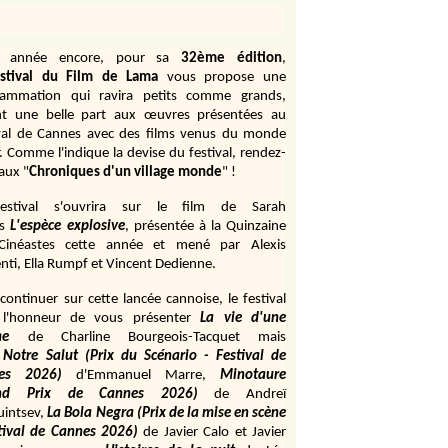
e année encore, pour sa
32ème édition
,
stival du Film de Lama
vous propose une
rammation qui ravira petits comme grands,
ant une belle part aux œuvres présentées au
val de Cannes avec des films venus du monde
r. Comme l'indique la devise du festival, rendez-
aux "
Chroniques d'un village monde
" !
estival s'ouvrira sur le film de Sarah
s
L'espèce explosive
, présentée à la Quinzaine
Cinéastes cette année et mené par Alexis
ti, Ella Rumpf et Vincent Dedienne.
continuer sur cette lancée cannoise, le festival
 l'honneur de vous présenter
La vie d'une
me
de
Charline Bourgeois-Tacquet
mais
Notre Salut (Prix du Scénario - Festival de
es 2026)
d'Emmanuel Marre,
Minotaure
and Prix de Cannes 2026)
de Andreï
uintsev,
La Bola Negra (Prix de la mise en scène
tival de Cannes 2026)
de Javier Calo et Javier