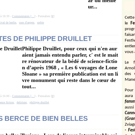
ar du meille
ur...
 à 18:39 -
Commentaires [
…
]
- Permalien [
#
]
Cett
tival de berlin
,
ours d'argent
,
serbie
le
Fe
prog
fais
ES DE PHILIPPE DRUILLET
Festi
entie
Philippe Druillet, pour ceux qui n'en aur
vous 
aient jamais entendu parler, c' est le mait
re rénovateur de la bédé de science-fictio
Le f
n d’après 1968 , « Les 6 voyages de Lone
Arnol
Sloane » sa première publication est un li
des 
vre monument qui reste dans le cœur de
Manen
tout...
Pour 
aura
 à 16:00 -
Commentaires [
…
]
- Permalien [
#
]
fem
ience fiction
,
delirium
,
philippe druillet
aussi
Cann
 BERCE DE BIEN BELLES
(Gr
Zviag
- Fes