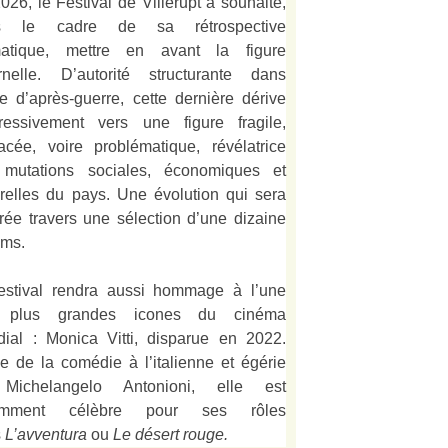
026, le Festival de Villerupt a souhaité,
s le cadre de sa rétrospective
matique, mettre en avant la figure
rnelle. D’autorité structurante dans
alie d’après-guerre, cette dernière dérive
ressivement vers une figure fragile,
acée, voire problématique, révélatrice
mutations sociales, économiques et
urelles du pays. Une évolution qui sera
strée travers une sélection d’une dizaine
lms.
estival rendra aussi hommage à l’une
 plus grandes icones du cinéma
ial : Monica Vitti, disparue en 2022.
e de la comédie à l’italienne et égérie
Michelangelo Antonioni, elle est
amment célèbre pour ses rôles
s
L’
avventura
ou
Le désert rouge
.