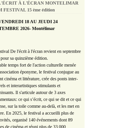
L'ÉCRIT À L'ÉCRAN MONTELIMAR
 FESTIVAL 15 ème édition
VENDREDI 18 AU JEUDI 24
TEMBRE 2026- Montélimar
stival De l'écrit à l'écran revient en septembre
pour sa quinzième édition.
able temps fort de l'action culturelle menée
'association éponyme, le festival conjugue au
nt cinéma et littérature, crée des ponts inter-
rels et interartistiques stimulants et
hissants. Il s'articule autour de 3 axes
mentaux: ce qui s’écrit, ce qui se dit et ce qui
nse, sur la toile comme au-delà, et les met en
re. En 2025, le festival a accueilli plus de
nvités, organisé 140 événements dont 89
es de cinéma et réuni plus de 33 000