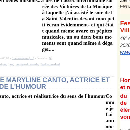
Lors de l'assez interminable soi
Ambr
rée des Victoires de la Musique
Mysiu
à laquelle j'ai assisté le soir de l
a Saint Valentin-devant mon pet
Fes
it écran évidemment- et qui étai
Vil
t quand même avare en pépites
musicales, un ou deux bons mo
e
4
9
ments sont quand même à déga
202
ger,...
www.
 à 06:00 -
Commentaires [
…
]
- Permalien [
#
]
usique
,
jazz
,
musique du monde
,
ibrahim maalouf
E MARYLINE CANTO, ACTRICE ET
Ho
 DE L'HUMOUR
et
r
du 
Co
mm
de 
e je
él
l'ai
son 
ann
onc