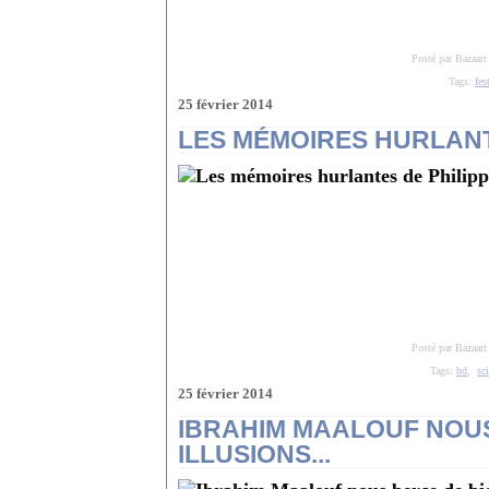
Posté par Bazaart
Tags:
fes
25 février 2014
LES MÉMOIRES HURLANT
Posté par Bazaart
Tags:
bd
,
sc
25 février 2014
IBRAHIM MAALOUF NOUS
ILLUSIONS...