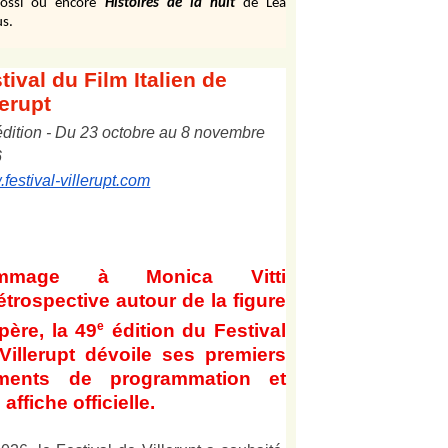
ossi ou encore
Histoires de la nuit
de Léa
s.
tival
du Film Italien de
lerupt
édition
-
Du
2
3
octobre au
8
novembre
6
festival-villerupt.com
mmage à Monica Vitti
étrospective autour de la figure
e
père, la 49
édition du Festival
Villerupt dévoile ses premiers
éments de programmation et
affiche officielle
.