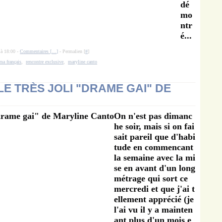
dé
mo
ntr
é...
 à 18:00 -
Commentaires [
…
]
- Permalien [
#
]
ma français
,
rencontre exclusive
,
maryline canto
LE TRÈS JOLI "DRAME GAI" DE
On n'est pas dimanc
he soir, mais si on fai
sait pareil que d'habi
tude en commencant
la semaine avec la mi
se en avant d'un long
métrage qui sort ce
mercredi et que j'ai t
ellement apprécié (je
l'ai vu il y a mainten
ant plus d'un mois e