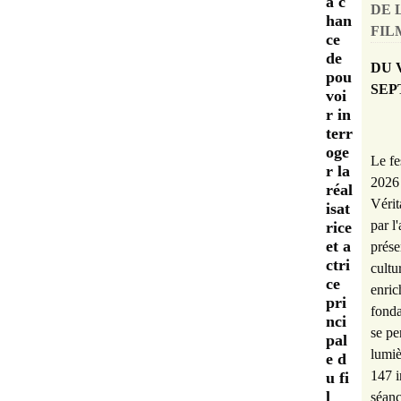
a c
DE 
han
FILM
ce
de
DU 
pou
SEP
voi
r in
terr
oge
Le fe
r la
2026 
réal
Vérit
isat
par l
rice
et a
prése
ctri
cultu
ce
enric
pri
fonda
nci
se pe
pal
lumiè
e d
147 i
u fi
l
séanc