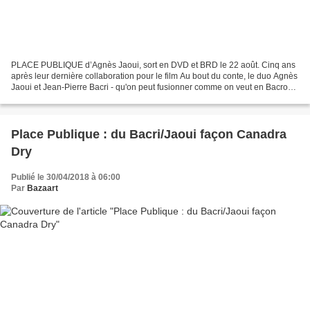
PLACE PUBLIQUE d’Agnès Jaoui, sort en DVD et BRD le 22 août. Cinq ans
après leur dernière collaboration pour le film Au bout du conte, le duo Agnès
Jaoui et Jean-Pierre Bacri - qu'on peut fusionner comme on veut en Bacroui
ou Jabac - était de retour en...
Place Publique : du Bacri/Jaoui façon Canadra
Dry
Publié le 30/04/2018 à 06:00
Par
Bazaart