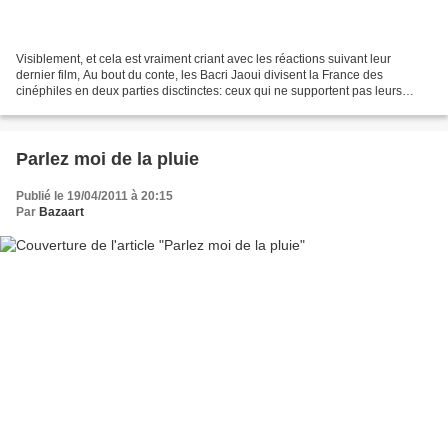
Visiblement, et cela est vraiment criant avec les réactions suivant leur
dernier film, Au bout du conte, les Bacri Jaoui divisent la France des
cinéphiles en deux parties disctinctes: ceux qui ne supportent pas leurs
"cotés bobo de gauche", qu'ils jugent...
Parlez moi de la pluie
Publié le 19/04/2011 à 20:15
Par
Bazaart