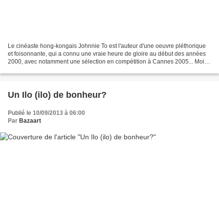
Le cinéaste hong-kongais Johnnie To est l'auteur d'une oeuvre pléthorique
et foisonnante, qui a connu une vraie heure de gloire au début des années
2000, avec notamment une sélection en compétition à Cannes 2005... Moins
renommé que ses compatriotes Wong...
Un Ilo (ilo) de bonheur?
Publié le 10/09/2013 à 06:00
Par
Bazaart